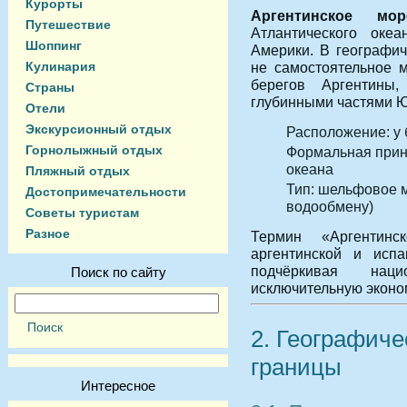
Курорты
Аргентинское мор
Путешествие
Атлантического оке
Шоппинг
Америки. В географич
Кулинария
не самостоятельное 
берегов Аргентины
Страны
глубинными частями Ю
Отели
Экскурсионный отдых
Расположение: у 
Горнолыжный отдых
Формальная прин
океана
Пляжный отдых
Тип: шельфовое м
Достопримечательности
водообмену)
Советы туристам
Разное
Термин «Аргентин
аргентинской и испа
подчёркивая на
Поиск по сайту
исключительную эконо
2. Географиче
границы
Интересное