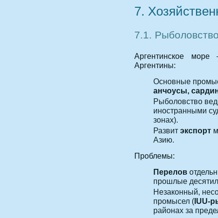
7. Хозяйствен
7.1. Рыболовств
Аргентинское море
Аргентины:
Основные промы
анчоусы, сардин
Рыболовство ведё
иностранными су
зонах).
Развит
экспорт
м
Азию.
Проблемы:
Перелов
отдельн
прошлые десятил
Незаконный, нес
промысел (
IUU‑р
районах за пред