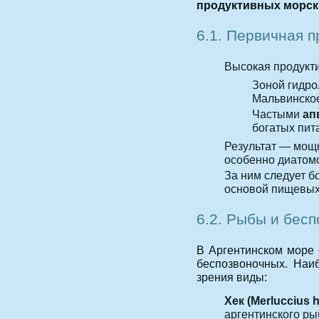
продуктивных морск
6.1. Первичная п
Высокая продукти
Зоной гидро
Мальвинское
Частыми
ап
богатых пит
Результат — мощ
особенно диатом
За ним следует 
основой пищевых
6.2. Рыбы и бес
В Аргентинском море 
беспозвоночных. Наи
зрения виды:
Хек (Merluccius 
аргентинского ры