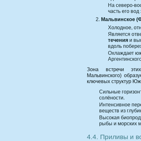
На северо-во
часть его вод
Мальвинское (Ф
Холодное, от
Является от
течения
и вы
вдоль побере
Охлаждает ю
Аргентинског
Зона встречи эти
Мальвинского) образ
ключевых структур Юж
Сильные горизон
солёности.
Интенсивное пер
веществ из глуби
Высокая биопроду
рыбы и морских 
4.4. Приливы и 