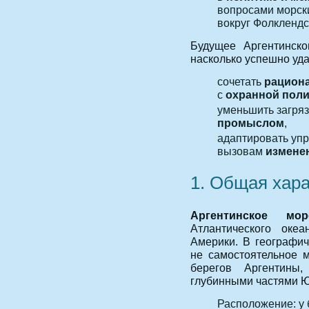
вопросами морск
вокруг Фолклендс
Будущее Аргентинско
насколько успешно уда
сочетать
рацион
с
охранной пол
уменьшить загряз
промыслом
,
адаптировать уп
вызовам
измене
1. Общая хар
Аргентинское мор
Атлантического оке
Америки. В географич
не самостоятельное 
берегов Аргентины
глубинными частями Ю
Расположение: у 