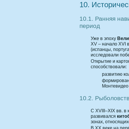
10. Историчес
10.1. Ранняя на
период
Уже в эпоху
Вели
XV – начало XVI 
(испанцы, португ
исследовали поб
Открытие и карт
способствовали:
развитию ко
формировани
Монтевидео и
10.2. Рыболовст
С XVIII–XIX вв. 
развивался
кито
зонах, относящих
В XX веке на пе