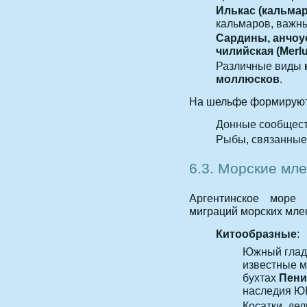
Илькас (кальмары
кальмаров, важн
Сардины, анчоус
чилийская (Merluc
Различные виды
моллюсков
.
На шельфе формируют
Донные сообщест
Рыбы, связанные 
6.3. Морские мл
Аргентинское море
миграций морских мле
Китообразные
:
Южный гладк
известные м
бухтах
Пени
наследия Ю
Косатки, де