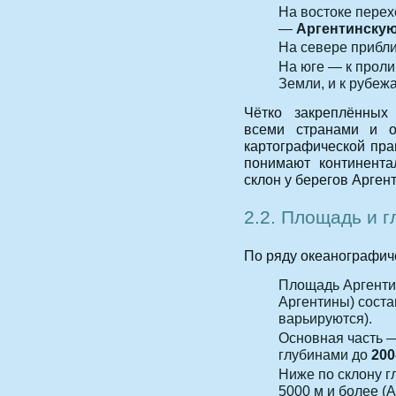
На востоке перех
—
Аргентинскую
На севере прибли
На юге — к прол
Земли, и к рубеж
Чётко закреплённых
всеми странами и о
картографической пра
понимают континент
склон у берегов Арген
2.2. Площадь и 
По ряду океанографич
Площадь Аргентин
Аргентины) сост
варьируются).
Основная часть
глубинами до
200
Ниже по склону г
5000 м и более (