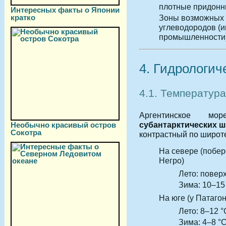
плотные придонн
Интересных факты о Японии
кратко
Зоны возможных
углеводородов (и
промышленности)
4. Гидрологи
4.1. Температур
Аргентинское
субантарктических 
Необычно красивый остров
Сокотра
контрастный по широте
На севере (побер
Негро)
Лето: повер
Зима: 10–15
На юге (у Патаго
Лето: 8–12 °
Зима: 4–8 °