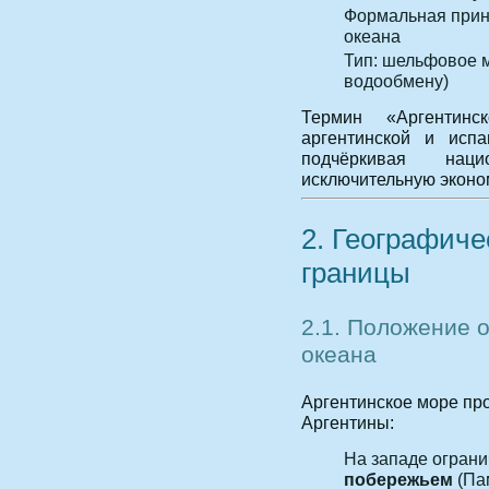
Формальная прин
океана
Тип: шельфовое м
водообмену)
Термин «Аргентин
аргентинской и испа
подчёркивая на
исключительную эконо
2. Географиче
границы
2.1. Положение 
океана
Аргентинское море пр
Аргентины:
На западе огран
побережьем
(Пам