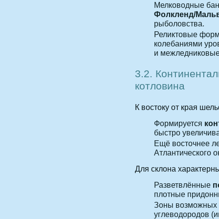
Мелководные бан
Фолкленд/Маль
рыболовства.
Реликтовые форм
колебаниями уро
и межледниковые 
3.2. Континента
котловина
К востоку от края шел
Формируется
кон
быстро увеличива
Ещё восточнее л
Атлантического о
Для склона характерны
Разветвлённые
п
плотные придонн
Зоны возможных
углеводородов (и