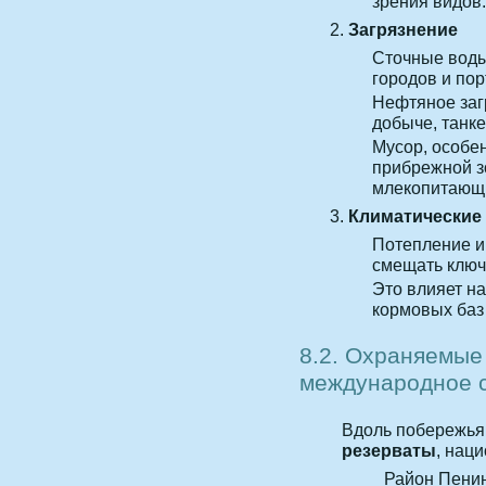
зрения видов.
Загрязнение
Сточные вод
городов и пор
Нефтяное заг
добыче, танк
Мусор, особе
прибрежной з
млекопитающ
Климатические
Потепление и
смещать ключ
Это влияет н
кормовых баз
8.2. Охраняемые
международное 
Вдоль побережья
резерваты
, нац
Район Пенин