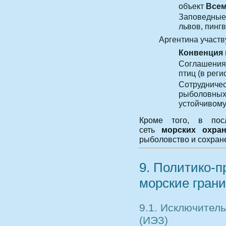
объект
Всем
Заповедные 
львов, пинг
Аргентина участв
Конвенция 
Соглашения 
птиц (в рег
Сотрудничес
рыболовных 
устойчивому
Кроме того, в пос
сеть
морских охра
рыболовство и сохран
9. Политико‑п
морские гран
9.1. Исключител
(ИЭЗ)