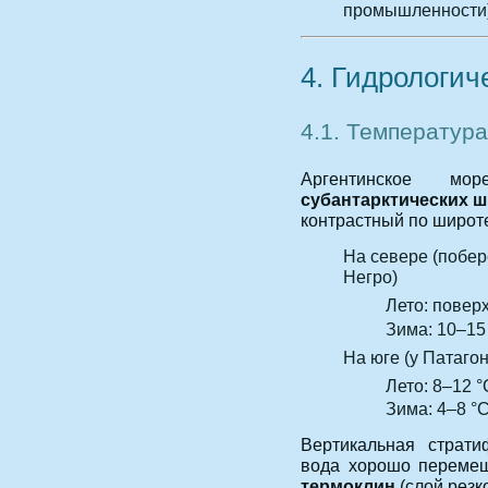
промышленности)
4. Гидрологи
4.1. Температур
Аргентинское
субантарктических 
контрастный по широте
На севере (побер
Негро)
Лето: повер
Зима: 10–15
На юге (у Патаго
Лето: 8–12 °
Зима: 4–8 °
Вертикальная страт
вода хорошо перемеш
термоклин
(слой резк