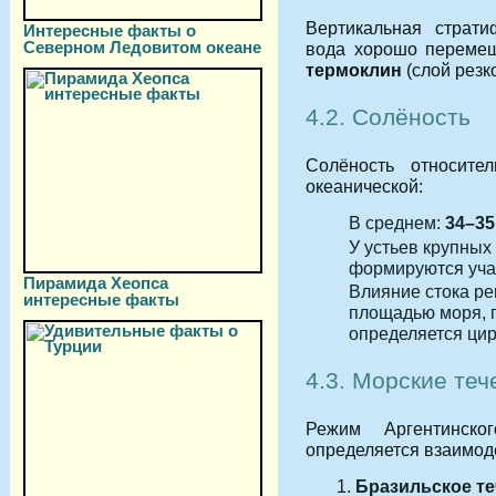
Вертикальная страт
Интересные факты о
Северном Ледовитом океане
вода хорошо перемеш
термоклин
(слой резк
4.2. Солёность
Солёность относите
океанической:
В среднем:
34–35
У устьев крупных 
формируются учас
Пирамида Хеопса
Влияние стока ре
интересные факты
площадью моря, 
определяется цир
4.3. Морские теч
Режим Аргентинско
определяется взаимод
Бразильское т