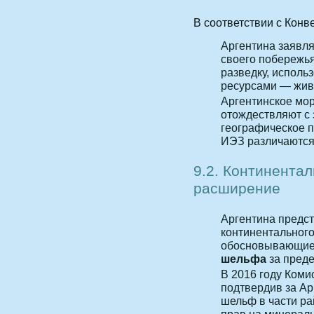
В соответствии с Кон
Аргентина заявл
своего побережья
разведку, испол
ресурсами — жив
Аргентинское мо
отождествляют с 
географическое 
ИЭЗ различаются
9.2. Континента
расширение
Аргентина предс
континентальног
обосновывающи
шельфа
за преде
В 2016 году Коми
подтвердив за А
шельф в части ра
прав на минераль