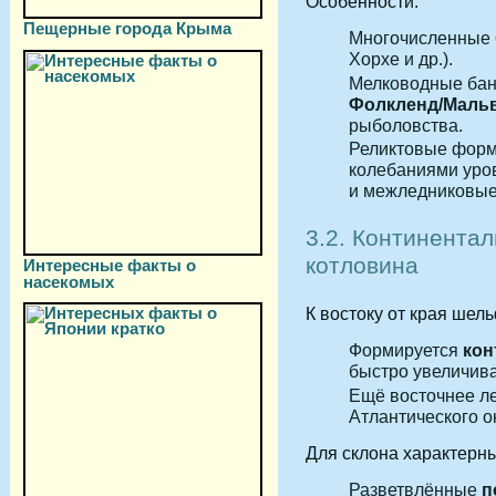
Особенности:
Пещерные города Крыма
Многочисленные
Хорхе и др.).
Мелководные бан
Фолкленд/Маль
рыболовства.
Реликтовые форм
колебаниями уро
и межледниковые 
3.2. Континента
котловина
Интересные факты о
насекомых
К востоку от края шел
Формируется
кон
быстро увеличива
Ещё восточнее л
Атлантического о
Для склона характерны
Разветвлённые
п