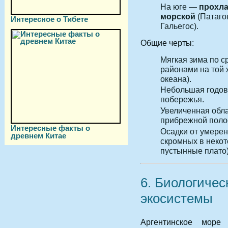
На юге —
прохл
морской
(Патаго
Интересное о Тибете
Гальегос).
Общие черты:
Мягкая зима по 
районами на той
океана).
Небольшая годов
побережья.
Увеличенная обла
прибрежной поло
Интересные факты о
Осадки от умерен
древнем Китае
скромных в неко
пустынные плато)
6. Биологичес
экосистемы
Аргентинское мор