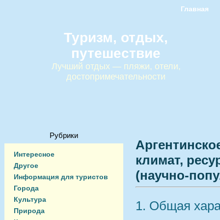
Главная
Туризм, отдых,
путешествие
Лучший отдых — пляжи, отели,
достопримечательности
Рубрики
Аргентинское
Интересное
климат, ресу
Другое
(научно‑поп
Информация для туристов
Города
Культура
1. Общая хар
Природа