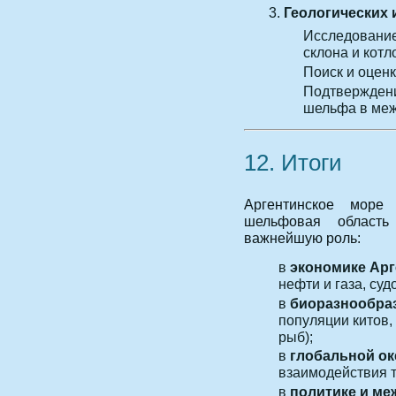
Геологических 
Исследование
склона и котл
Поиск и оцен
Подтверждени
шельфа в меж
12. Итоги
Аргентинское море
шельфовая область
важнейшую роль:
в
экономике Ар
нефти и газа, суд
в
биоразнообра
популяции китов,
рыб);
в
глобальной ок
взаимодействия т
в
политике и м