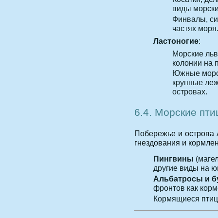
виды морски
Финвалы, си
частях моря
Ластоногие
:
Морские льв
колонии на 
Южные морск
крупные леж
островах.
6.4. Морские пт
Побережье и острова 
гнездования и кормлен
Пингвины
(магел
другие виды на юг
Альбатросы и б
фронтов как корм
Кормящиеся птицы