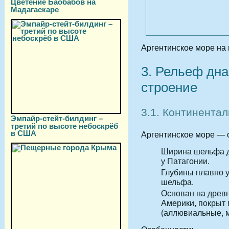
Цветение Баобабов на
Мадагаскаре
Аргентинское море на 
3. Рельеф дна
строение
3.1. Континента
Эмпайр-стейт-билдинг –
третий по высоте небоскрёб
в США
Аргентинское море — 
Ширина шельфа 
у Патагонии.
Глубины плавно у
шельфа.
Основан на древ
Америки, покрыт
(аллювиальные, м