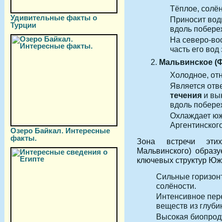
Тёплое, солён
Удивительные факты о
Приносит вод
Турции
вдоль побере
На северо-во
часть его вод
Мальвинское (Ф
Холодное, от
Является от
течения
и вы
вдоль побере
Охлаждает ю
Аргентинског
Озеро Байкал. Интересные
факты.
Зона встречи эти
Мальвинского) образ
ключевых структур Юж
Сильные горизон
солёности.
Интенсивное пер
веществ из глуби
Высокая биопроду