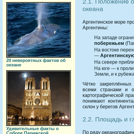
2.1. Положение 
океана
Аргентинское море пр
Аргентины:
На западе огран
побережьем
(Пам
На востоке перех
—
Аргентинскую
20 невероятных фактов об
На севере прибли
океане
На юге — к прол
Земли, и к рубеж
Чётко закреплённых
всеми странами и о
картографической пра
понимают континент
склон у берегов Арген
2.2. Площадь и 
Удивительные факты о
По ряду океанографич
Соборе Парижской