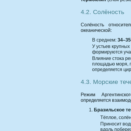
4.2. Солёность
Солёность относите
океанической:
В среднем:
34–35
У устьев крупных 
формируются учас
Влияние стока ре
площадью моря, 
определяется цир
4.3. Морские теч
Режим Аргентинско
определяется взаимод
Бразильское т
Тёплое, солён
Приносит вод
вдоль побере