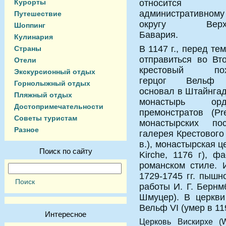
Курорты
относится
административному
Путешествие
округу Верх
Шоппинг
Бавария.
Кулинария
В 1147 г., перед тем
Страны
отправиться во Вт
Отели
крестовый пох
Экскурсионный отдых
герцог Вельф
Горнолыжный отдых
основал в Штайнга
Пляжный отдых
монастырь орд
Достопримечательности
премонстратов (Pre
Советы туристам
монастырских по
Разное
галерея Крестового 
в.), монастырская ц
Поиск по сайту
Kirche, 1176 г), 
романском стиле.
1729-1745 гг. пышн
работы И. Г. Берн
Шмуцер). В церкви
Вельф VI (умер в 119
Интересное
Церковь Вискирхе (W