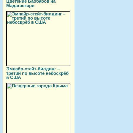
Цветение Баобабов на
Мадагаскаре
Эмпайр-стейт-билдинг –
третий по высоте небоскрёб
в США