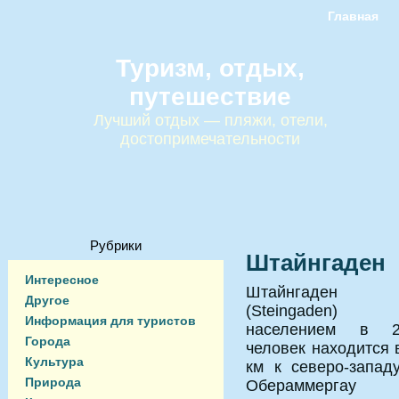
Главная
Туризм, отдых,
путешествие
Лучший отдых — пляжи, отели,
достопримечательности
Рубрики
Штайнгаден
Интересное
Штайнгаден
Другое
(Steingaden
Информация для туристов
населением в 2
Города
человек находится 
Культура
км к северо-запад
Природа
Обераммерга