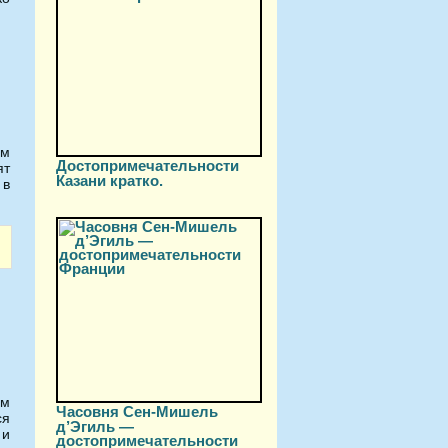
ом
Достопримечательности
ят
Казани кратко.
 в
ым
Часовня Сен-Мишель
ся
д’Эгиль —
 и
достопримечательности