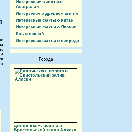
Интересные животные
Австралии
Интересное о древнем Египте
в
Интересные факты о Китае
Интересные факты о Японии
Крым весной
их
Интересные факты о природе
ны
ых
 и
ек
Города
ои
Диллингхем: ворота в
Бристольский залив Аляски