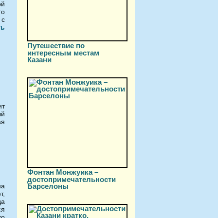
ой
то
 с
ть
Путешествие по
интересным местам
Казани
ит
ый
ая
Фонтан Монжуика –
достопримечательности
на
Барселоны
т,
да
ся
ко