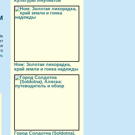
Культуры Инупиатов
м
Не
ят
ая
то
ть
Ном: Золотая лихорадка,
край земли и гонка надежды
Город Солдотна (Soldotna),