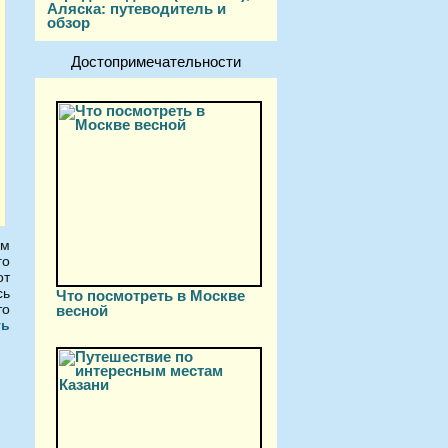
Аляска: путеводитель и
обзор
Достопримечательности
ом
го
от
сь
Что посмотреть в Москве
то
весной
ть