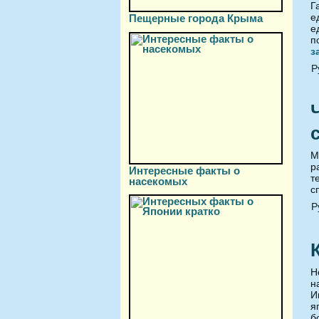
Г
е
Пещерные города Крыма
е
п
з
Р
М
р
Интересные факты о
т
насекомых
с
Р
Н
н
И
я
б