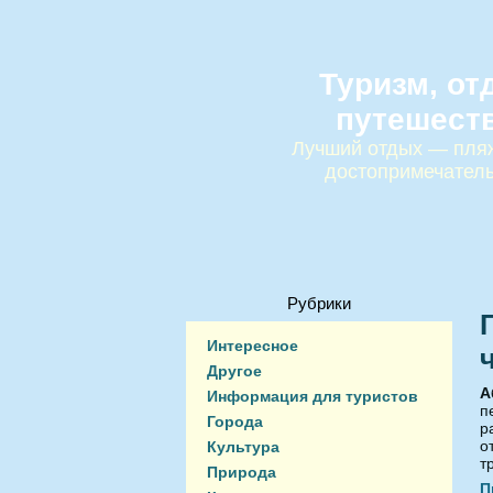
Туризм, от
путешест
Лучший отдых — пляж
достопримечател
Рубрики
Интересное
Другое
А
Информация для туристов
п
Города
р
о
Культура
т
Природа
П