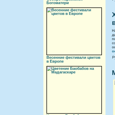
Богоматери
Н
д
п
с
о
о
Р
Весенние фестивали цветов
в Европе