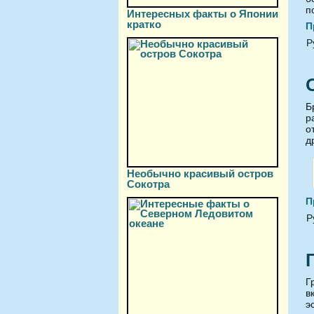
п
Интересных факты о Японии
кратко
П
Р
Б
р
о
д
Необычно красивый остров
Сокотра
П
Р
Г
в
э