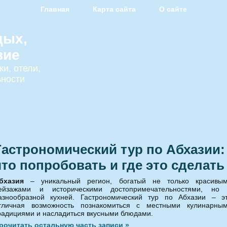
Главная
Карта сайта
О сайте
дых,
вие
и, отели,
ьности
Гастрономический тур по Абхазии:
что попробовать и где это сделать
бхазия
– уникальный регион, богатый не только красивы
ейзажами и историческими достопримечательностями, но
азнообразной кухней. Гастрономический тур по Абхазии – э
тличная возможность познакомиться с местными кулинарны
радициями и насладиться вкусными блюдами.
рочитать остальную часть записи »