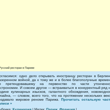
Русский ресторан в Париже
огласимся: одно дело открывать иностранцу ресторан в Берлин
азоренном войной, да к тому же и в более благополучные време
е претендовавшему на первенство по части утонченн
астрономии. И совсем другое — встраиваться в конкурентный ряд 
одине кулинарных изысков, галантного обхождения, новомодно
изайна, — словом, всего того, что на протяжении нескольких век
оздавало мировое реноме Парижа.
Прочитать остальную час
аписи »
убрика:
Кулинария
| Метки:
Париж
,
Франция
|