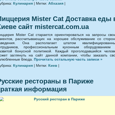
убрика:
Кулинария
| Метки:
Абхазия
|
Пиццерия Mister Cat Доставка еды 
Киеве сайт mistercat.com.ua
иццерия Mister Cat старается ориентироваться на запросы сво
лиентов, рассчитывающих на хорошее обслуживание со сторо
аведения. Она располагает штатом квалифицированн
отрудников, профессиональным кухонным оборудованием
азвитой бонусной политикой. Каждый проголодавшийся челов
ожет заглянуть на сайт данной компании, чтобы заказать св
злюбленные блюда.
Прочитать остальную часть записи »
убрика:
Кулинария
| Метки:
Киев
|
Русские рестораны в Париже
краткая информация