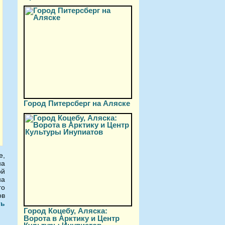
Город Питерсберг на Аляске
е,
на
ой
на
го
ов
ть
Город Коцебу, Аляска:
Ворота в Арктику и Центр