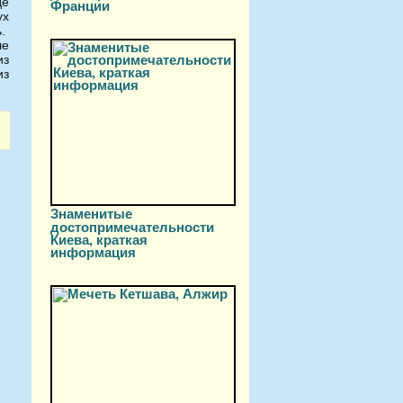
де
Франции
ух
.
ше
из
из
Знаменитые
достопримечательности
Киева, краткая
информация