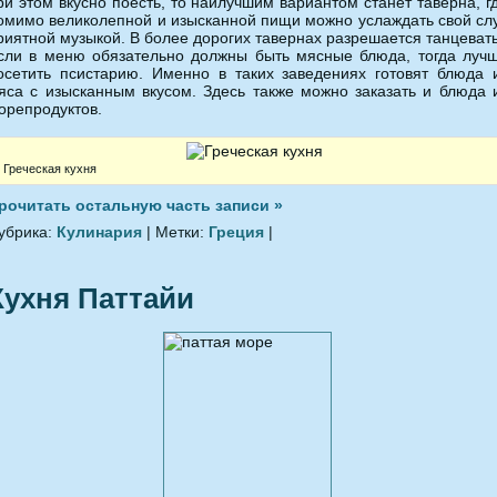
ри этом вкусно поесть, то наилучшим вариантом станет таверна, г
омимо великолепной и изысканной пищи можно услаждать свой сл
риятной музыкой. В более дорогих тавернах разрешается танцевать
сли в меню обязательно должны быть мясные блюда, тогда луч
осетить псистарию. Именно в таких заведениях готовят блюда 
яса с изысканным вкусом. Здесь также можно заказать и блюда 
орепродуктов.
Греческая кухня
рочитать остальную часть записи »
убрика:
Кулинария
| Метки:
Греция
|
Кухня Паттайи