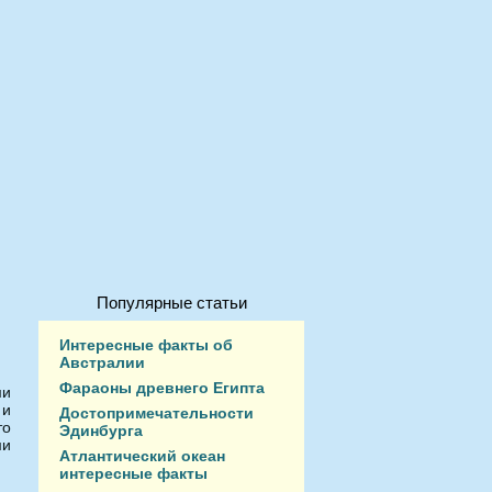
Популярные статьи
Интересные факты об
Австралии
Фараоны древнего Египта
ми
 и
Достопримечательности
то
Эдинбурга
ми
Атлантический океан
интересные факты