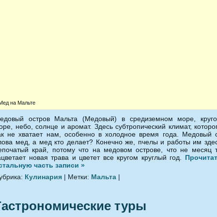
Мед на Мальте
едовый остров Мальта (Медовый) в средиземном море, круг
оре, небо, солнце и аромат. Здесь субтропический климат, которо
ак не хватает нам, особенно в холодное время года. Медовый 
лова мед, а мед кто делает? Конечно же, пчелы и работы им зде
епочатый край, потому что на медовом острове, что не месяц 
ацветает новая трава и цветет все кругом круглый год.
Прочита
стальную часть записи »
убрика:
Кулинария
| Метки:
Мальта
|
Гастрономические туры