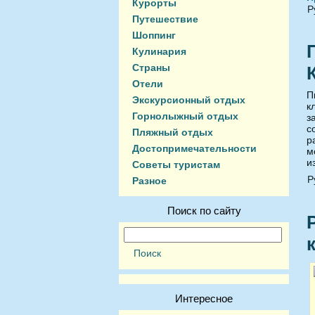
Курорты
Р
Путешествие
Шоппинг
Кулинария
Страны
Отели
П
Экскурсионный отдых
к
Горнолыжный отдых
з
с
Пляжный отдых
р
Достопримечательности
м
и
Советы туристам
Р
Разное
Поиск по сайту
Интересное