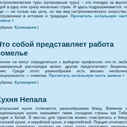
астрономические туры (кулинарные туры) – это поездка за вкусн
дой в одну или сразу несколько стран. И здесь подразумевается, ч
да — не только как цель, но как вид гастрономического искусства
огружением в историю и традиции.
Прочитать остальную час
аписи »
убрика:
Кулинария
|
Что собой представляет работа
сомелье
ногие не могут определиться с выбором профессии: кто-то люб
азмеренный распорядок жизни, другие предпочитают бешенн
емп. Среди этого разнообразия есть весьма необычн
пециальность — сомелье.
Прочитать остальную часть записи »
убрика:
Кулинария
|
Кухня Непала
епальская кухня отличается разнообразием блюд. Влияние 
ациональную кухню оказывают такие соседние страны как Тибе
ндия и Китай. В местах для туристов можно повстречать и блю
понской кухни, и корейской кухни, и европейской. Порция отличает
ольшим размером, поэтому не стоит сразу заказывать несколь