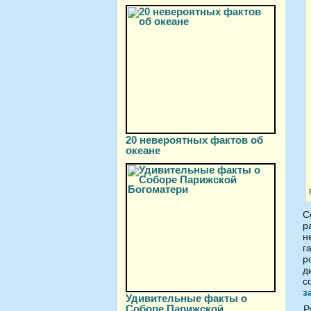
20 невероятных фактов об
океане
С
р
н
г
р
д
с
з
Удивительные факты о
Соборе Парижской
Р