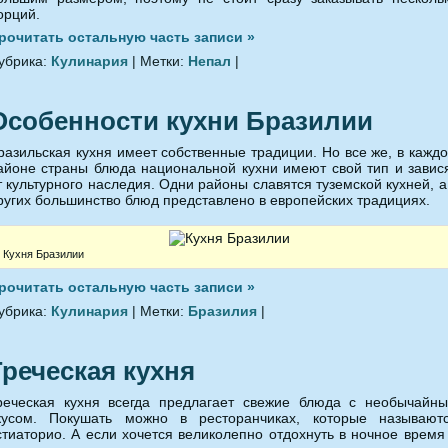
орций.
рочитать остальную часть записи »
убрика:
Кулинария
| Метки:
Непал
|
Особенности кухни Бразилии
разильская кухня имеет собственные традиции. Но все же, в кажд
айоне страны блюда национальной кухни имеют свой тип и завис
т культурного наследия. Одни районы славятся туземской кухней, а
ругих большинство блюд представлено в европейских традициях.
Кухня Бразилии
рочитать остальную часть записи »
убрика:
Кулинария
| Метки:
Бразилия
|
Греческая кухня
реческая кухня всегда предлагает свежие блюда с необычайн
кусом. Покушать можно в ресторанчиках, которые называют
стиаторио. А если хочется великолепно отдохнуть в ночное время