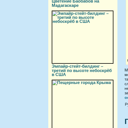
Цветение Баобабов на
Мадагаскаре
Эмпайр-стейт-билдинг –
М
третий по высоте небоскрёб
в США
м
т
с
н
з
о
Р