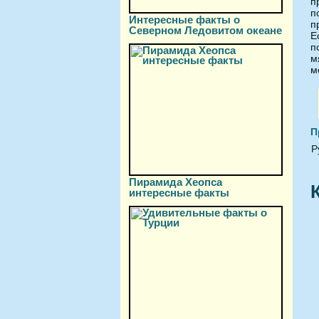
п
п
Интересные факты о
п
Северном Ледовитом океане
Е
п
м
м
П
Р
Пирамида Хеопса
интересные факты