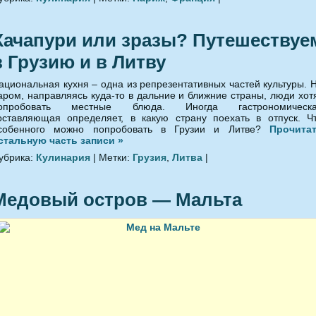
Хачапури или зразы? Путешествуе
в Грузию и в Литву
ациональная кухня – одна из репрезентативных частей культуры. 
аром, направляясь куда-то в дальние и ближние страны, люди хот
опробовать местные блюда. Иногда гастрономическ
оставляющая определяет, в какую страну поехать в отпуск. Ч
собенного можно попробовать в Грузии и Литве?
Прочита
стальную часть записи »
убрика:
Кулинария
| Метки:
Грузия
,
Литва
|
Медовый остров — Мальта