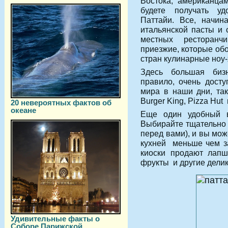
Востока, американцам
будете получать уд
Паттайи. Все, начин
итальянской пасты и 
местных ресторанч
приезжие, которые об
стран кулинарные ноу-
Здесь большая бизн
правило, очень досту
мира в наши дни, так
Burger King, Pizza Hut
20 невероятных фактов об
океане
Еще один удобный 
Выбирайте тщательно 
перед вами), и вы мож
кухней меньше чем за
киоски продают лапш
фрукты и другие делик
Удивительные факты о
Соборе Парижской