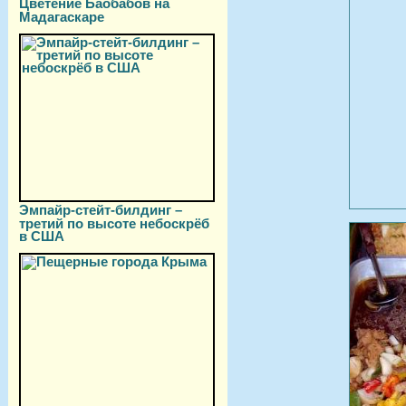
Цветение Баобабов на
Мадагаскаре
Эмпайр-стейт-билдинг –
третий по высоте небоскрёб
в США