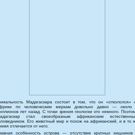
никальность Мадагаскара состоит в том, что он «откололся» 
фрики по человеческим меркам довольно давно — около
иллионов лет назад. С точки зрения геологии это немного. Поэто
адагаскар стал своеобразным африканским естественн
аповедником. Его животный мир и похож на африканский, и в то 
ремя отличается от него.
лавная особенность острова — отсутствие крупных хищников