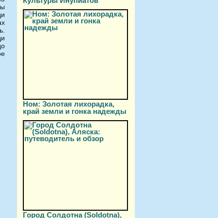
Культуры Инупиатов
ны
ди
ах
ь.
ди
до
ое
Ном: Золотая лихорадка,
край земли и гонка надежды
Город Солдотна (Soldotna),