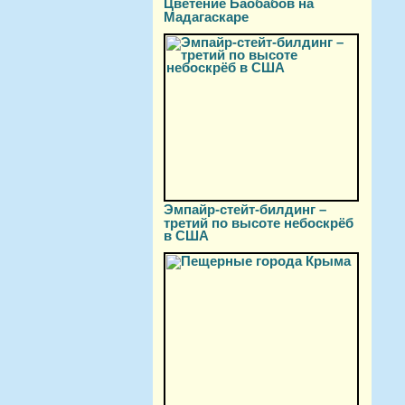
Цветение Баобабов на
Мадагаскаре
Эмпайр-стейт-билдинг –
третий по высоте небоскрёб
в США