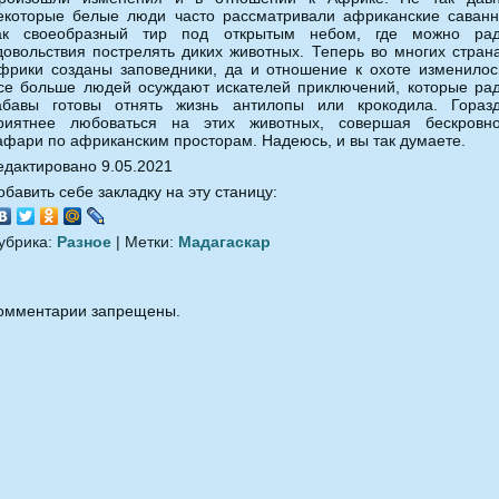
екоторые белые люди часто рассматривали африканские саван
ак своеобразный тир под открытым небом, где можно ра
довольствия пострелять диких животных. Теперь во многих стран
фрики созданы заповедники, да и отношение к охоте изменилос
се больше людей осуждают искателей приключений, которые ра
абавы готовы отнять жизнь антилопы или крокодила. Гораз
риятнее любоваться на этих животных, совершая бескровн
афари по африканским просторам. Надеюсь, и вы так думаете.
едактировано 9.05.2021
обавить себе закладку на эту станицу:
убрика:
Разное
| Метки:
Мадагаскар
омментарии запрещены.