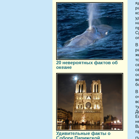
я
р
к
у
н
п
С
о
В
р
ж
т
20 невероятных фактов об
с
океане
с
о
в
б
В
о
в
т
Д
Е
н
В
п
Удивительные факты о
Соборе Парижской
П