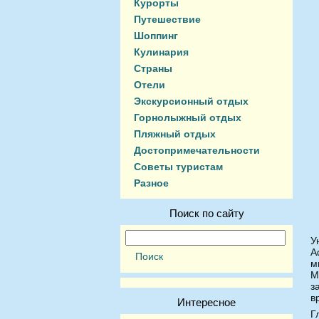
Курорты
Путешествие
Шоппинг
Кулинария
Страны
Отели
Экскурсионный отдых
Горнолыжный отдых
Пляжный отдых
Достопримечательности
Советы туристам
Разное
Поиск по сайту
У
А
м
М
з
в
Интересное
Г