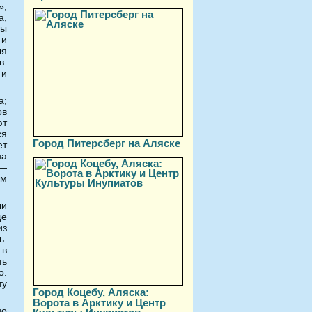
»,
а,
ры
 и
ля
в.
 и
а;
ов
ют
ся
Город Питерсберг на Аляске
ет
на
 —
ым
ли
ще
из
ь.
 в
ть
о.
ту
Город Коцебу, Аляска:
Ворота в Арктику и Центр
но