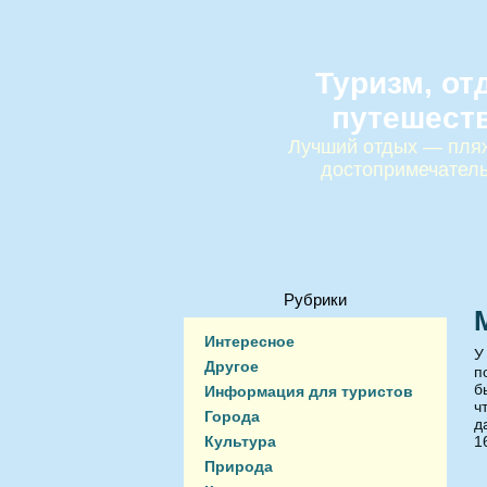
Туризм, от
путешест
Лучший отдых — пляж
достопримечател
Рубрики
Интересное
У
Другое
п
б
Информация для туристов
ч
Города
д
Культура
1
Природа