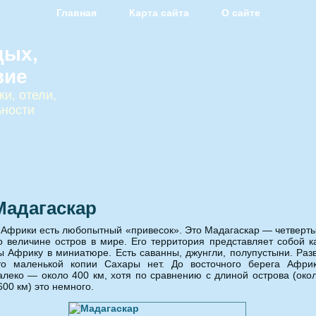
Главная
Карта сайта
О сайте
дых,
вие
и, отели,
ьности
Мадагаскар
 Африки есть любопытный «привесок». Это Мадагаскар — четверт
о величине остров в мире. Его территория представляет собой к
ы Африку в миниатюре. Есть саванны, джунгли, полупустыни. Раз
то маленькой копии Сахары нет. До восточного берега Афри
алеко — около 400 км, хотя по сравнению с длиной острова (око
600 км) это немного.