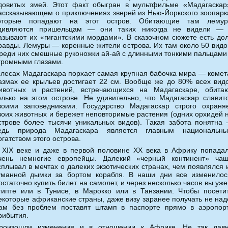
довитых змей. Этот факт обыгран в мультфильме «Мадагаскар
ассказывающем о приключениях зверей из Нью-Йоркского зоопарк
оторые попадают на этот остров. Обитающие там лему
дивляются пришельцам — они таких никогда не видели —
азывают их «гигантскими мордами». В сказочном сюжете есть до
равды. Лемуры — коренные жители острова. Их там около 50 видо
реди них смешные руконожки ай-ай с длинными тонкими пальцами
громными глазами.
 лесах Мадагаскара порхает самая крупная бабочка мира — комет
азмах ее крыльев достигает 22 см. Вообще же до 80% всех вид
ивотных и растений, встречающихся на Мадагаскаре, обита
олько на этом острове. Не удивительно, что Мадагаскар славит
воими заповедниками. Государство Мадагаскар строго охраня
воих животных и бережет неповторимые растения (одних орхидей 
строве более тысячи уникальных видов). Такая забота понятна
едь природа Мадагаскара является главным национальн
огатством этого острова.
 XIX веке и даже в первой половине XX века в Африку попада
чень немногие европейцы. Далекий «черный континент» ча
сплывал в мечтах о далеких экзотических странах, чем появлялся 
уманной дымки за бортом корабля. В наши дни все изменилос
остаточно купить билет на самолет, и через несколько часов вы уже
гипте или в Тунисе, в Марокко или в Танзании. Чтобы посети
екоторые африканские страны, даже визу заранее получать не над
ам без проблем поставят штамп в паспорте прямо в аэропор
рибытия.
роизошли изменения и в отношении к Африке. Не так дав