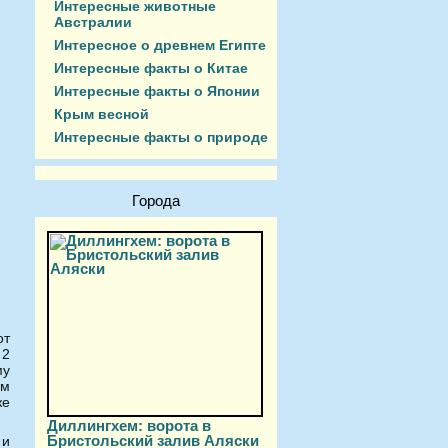
Интересные животные
Австралии
Интересное о древнем Египте
Интересные факты о Китае
Интересные факты о Японии
Крым весной
Интересные факты о природе
Города
от
 2
му
ым
же
Диллингхем: ворота в
Бристольский залив Аляски
 и