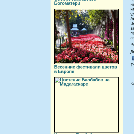
Богоматери
н
к
у
А
В
з
п
с
Р
Д
Р
Весенние фестивали цветов
в Европе
К