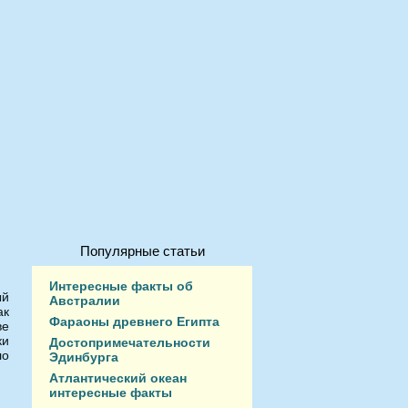
Популярные статьи
Интересные факты об
ый
Австралии
ак
Фараоны древнего Египта
ве
ки
Достопримечательности
ло
Эдинбурга
Атлантический океан
интересные факты