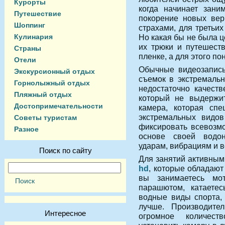
Курорты
когда начинает зани
Путешествие
покорение новых вер
Шоппинг
страхами, для третьи
Кулинария
Но какая бы не была ц
их трюки и путешест
Страны
пленке, а для этого п
Отели
Обычные видеозаписы
Экскурсионный отдых
съемок в экстремальн
Горнолыжный отдых
недостаточно качеств
Пляжный отдых
который не выдержит
Достопримечательности
камера, которая спе
экстремальных видов
Советы туристам
фиксировать всевозм
Разное
основе своей водо
ударам, вибрациям и в
Поиск по сайту
Для занятий активны
hd
, которые обладают
вы занимаетесь мо
парашютом, катаете
водные виды спорта, 
лучше. Производител
Интересное
огромное количест