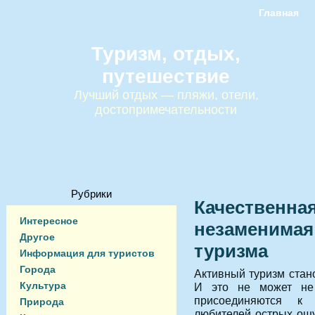
Главная
Туризм, отдых,
путешествие
Лучший отдых — пляжи, отели,
достопримечательности
Рубрики
Качественна
Интересное
незаменимая
Другое
туризма
Информация для туристов
Города
Активный туризм стан
Культура
И это не может не
присоединяются к
Природа
любителей острых ощ