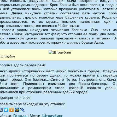
тобы избежать разрушения башни, были построены вокруг н
пециальные дома-подпорки. Крен башни был остановлен, а поздн
а ней установили часы, которые прекрасно работают в настоящ
ремя. Длина минутной стрелки составляет пять метров. Кро
дивительных стрелок, имеются еще башенные куранты. Когда о
ерезваниваются, то их музыка немного напоминает один 
ортепьянных концертов великого Чайковского.
 совсем рядом находится готическая базилика. Она носит и
вятого Якоба. Интересен тот факт, что строили ее почти два века.
той известной церкви Баварии прекрасный алтарь и витражи. Э
абота известных мастеров, которыми являлись братья Азам.
Штраубинг
рогулка вдоль берега реки.
ного других исторических мест можно посетить в городе Штраубин
сли прогуляться по берегу Дуная, то можно прийти к старейш
еркви города. Это базилика Святого Петра. Построена она была
2-ом веке. Привлекают внимание две башни-близнецы. О
апоминают о романовском стиле, который когда-то успеш
рименялся при строении различных зданий города.
едакция 13.3.2021
обавить себе закладку на эту станицу:
убрика:
Города
| Метки:
Штраубинг