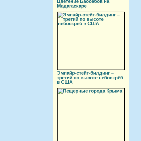
Цветение Баобабов на
Мадагаскаре
Эмпайр-стейт-билдинг –
третий по высоте небоскрёб
в США