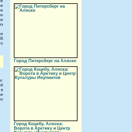
ее
ее
ее
ме
ни
из
мя
 В
то
Город Питерсберг на Аляске
г.
ей
 в
ни
но
Город Коцебу, Аляска:
Ворота в Арктику и Центр