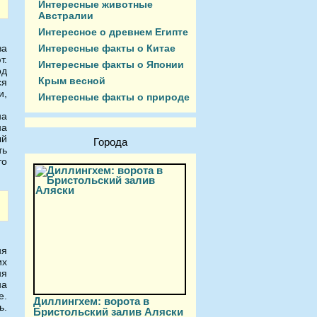
Интересные животные
Австралии
Интересное о древнем Египте
Интересные факты о Китае
за
т.
Интересные факты о Японии
од
Крым весной
ся
и,
Интересные факты о природе
на
на
ый
Города
ть
то
ня
их
ня
на
е.
Диллингхем: ворота в
ь.
Бристольский залив Аляски