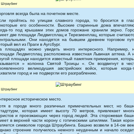
Штраубинг
орговля всегда была на почетном месте.
сли пройтись по улицам славного города, то бросится в гла
екоторые его особенности. Высокие старинные дома впечатляю
огда-то под крышами этих домов горожане хранили зерно. Гор
меет две площади Людвигсплац и Терезиенплац, которые считают
ентральными. Они находятся на бывшем древнем торговом пут
оторый вел из Праги в Аугсбург.
а площадях можно увидеть много интересного. Например, 
лощади Людвигсплац расположена известная Львиная аптека. А 
ругой площади находится известный памятник примирения, котор
азывается » колонна Святой Троицы «. Он воздвигнут в чес
роявленного великодушия австрийских войск, которые когда-
ахватили город и не подвергли его разграблению.
Штраубинг
нтересное историческое место.
отя в городе много различных примечательных мест, но баш
тадттурм, которая имеет высоту 70 метров, привлекает мног
уристов и проезжающих через город людей. Эта сторожевая баш
меет в верхней части корону с готическими шпилями. Такая коро
вляется символом города Штраубинга. Башню возвели в 14-ом век
днако строение получилось немного неудачным и начало оседат