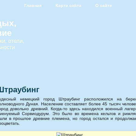
Главная
Карта сайта
О сайте
дых,
вие
и, отели,
ьности
Штраубинг
удесный немецкий город Штраубинг расположился на бере
олноводного Дуная. Население составляет более 45 тысяч челове
ород довольно древний. Когда-то здесь находился военный лагер
менуемый Сорвиодурум. Это было во времена кельтов и римля
шли в прошлое древние племена, но город остался и продолжа
роцветать.