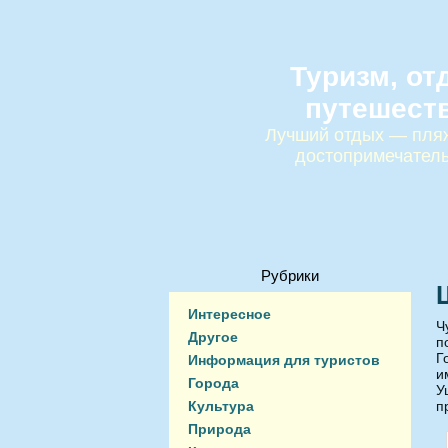
Туризм, от
путешест
Лучший отдых — пляж
достопримечател
Рубрики
Интересное
Ч
Другое
п
Г
Информация для туристов
и
Города
У
Культура
п
Природа