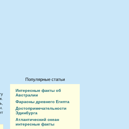
Популярные статьи
Интересные факты об
гу
Австралии
к.
Фараоны древнего Египта
ь,
н.
Достопримечательности
ет
Эдинбурга
Атлантический океан
интересные факты