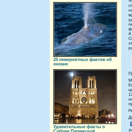
Ч
с
н
в
у
п
ф
А
С
э
р
20 невероятных фактов об
океане
П
М
Е
ц
1
н
п
Р
Д
Удивительные факты о
Р
Соборе Парижской