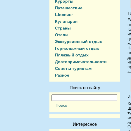
Курорты
Путешествие
Т
Шоппинг
Е
Кулинария
н
Страны
К
и
Отели
ц
Экскурсионный отдых
к
Н
Горнолыжный отдых
п
Пляжный отдых
д
Достопримечательности
н
п
Советы туристам
з
Разное
Поиск по сайту
И
Х
Ш
т
и
я
Интересное
О