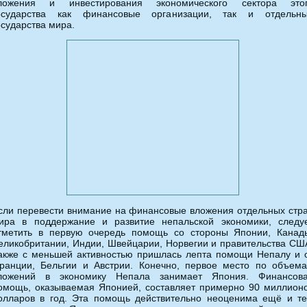
ложения и инвестирования экономического сектора это
осударства как финансовые организации, так и отдельн
осударства мира.
сли перевести внимание на финансовые вложения отдельных стр
ира в поддержание и развитие непальской экономики, следу
тметить в первую очередь помощь со стороны Японии, Канад
еликобритании, Индии, Швейцарии, Норвегии и правительства СШ
акже с меньшей активностью пришлась лепта помощи Непалу и 
ранции, Бельгии и Австрии. Конечно, первое место по объем
ложений в экономику Непала занимает Япония. Финансов
омощь, оказываемая Японией, составляет примерно 90 миллион
олларов в год. Эта помощь действительно неоценима ещё и т