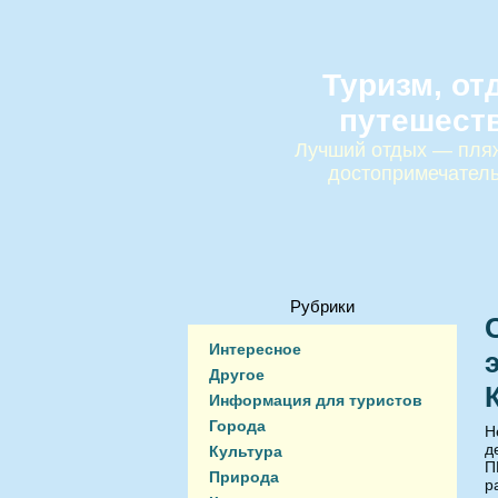
Туризм, от
путешест
Лучший отдых — пляж
достопримечател
Рубрики
Интересное
Другое
Информация для туристов
Города
Н
д
Культура
П
Природа
р