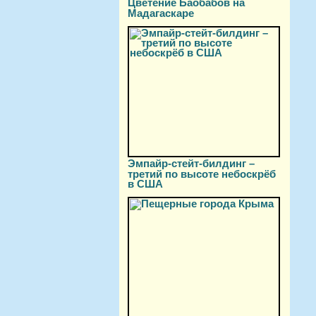
Цветение Баобабов на
Мадагаскаре
Эмпайр-стейт-билдинг –
третий по высоте небоскрёб
в США