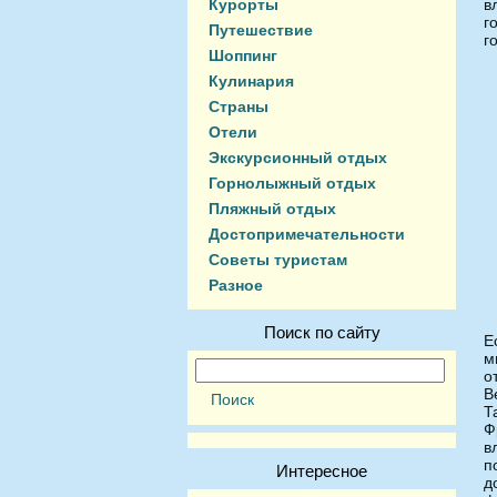
Курорты
в
г
Путешествие
г
Шоппинг
Кулинария
Страны
Отели
Экскурсионный отдых
Горнолыжный отдых
Пляжный отдых
Достопримечательности
Советы туристам
Разное
Поиск по сайту
Е
м
о
В
Т
Ф
в
п
Интересное
д