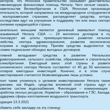
актором, что Японское правительство оказывает действитель
езвозмездную финансовую помощь Непалу. Чего нельзя сказать
равительстве Великобритании и США. Японская организаци
еятельность которой направлена на международное сотрудничест
 малоразвитыми странами, распределяет средства, котор
последствии идут на улучшение и поддержку тех или иных сектор
кономики нуждающейся страны.
начительно меньшим является денежный эквивалент помощ
казываемый Непалу США — 24 миллиона долларов в го
понсируют же штаты преимущественно развитие сельско
озяйства, сектора здравоохранения, развитие экологическ
рограмм и гидроэнергетику. Причём средства выделяются п
словии подписания обоюдно выгодных договоров.
ктивней вкладывает средства в развитие Непальско
дравоохранения, сельского хозяйства, образования и строительст
еликобритания. Ежегодный взнос этой страны в развит
кономического сектора Непала составляет от 40 до 50 миллион
олларов ежегодных инвестиций. Конечно, и в этом случ
нвестирования считаются безвозмездными лишь условно.
тоит также упомянуть о целевом инвестировании Непала таки
транами, как Индия, средства вложений этой страны идут 
азвитие систем водоснабжения, Финляндия – коммуникации
ыработка лесных ресурсов, Норвегия – образование и ГЭС, Канада
оддержка сферы изготовления воздушного транспорта.
едакция 13.3.2021
обавить себе закладку на эту станицу: