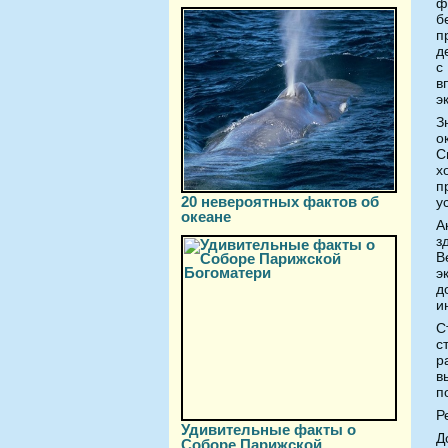
ф
б
п
д
с
в
э
З
о
С
х
п
20 невероятных фактов об
у
океане
А
з
В
э
д
и
С
с
р
в
п
Р
Удивительные факты о
Д
Соборе Парижской