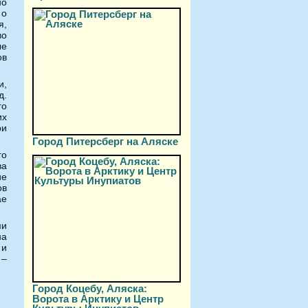
но
 о
я,
во
ые
ов
и,
д.
го
их
ри
Город Питерсберг на Аляске
го
ва
ие
ов
ае
ми
на
 и
 –
Город Коцебу, Аляска:
Ворота в Арктику и Центр