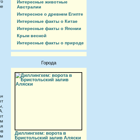
го
Интересные животные
ые
Австралии
Интересное о древнем Египте
Интересные факты о Китае
Интересные факты о Японии
Крым весной
Интересные факты о природе
Города
ан
ет
ы,
А.
от
ам
ая
ов
Диллингхем: ворота в
ем
Бристольский залив Аляски