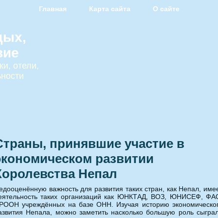
Главная
Карта сайта
О сайте
дых,
вие
и, отели,
ьности
Страны, принявшие участие в
экономическом развитии
Королевства Непал
едооценённую важность для развития таких стран, как Непал, име
еятельность таких организаций как ЮНКТАД, ВОЗ, ЮНИСЕФ, ФА
РООН учреждённых на базе ОНН. Изучая историю экономическо
азвития Непала, можно заметить насколько большую роль сыгра