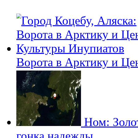
Ворота в Арктику и Це
Ном: Золо
гонка надежды