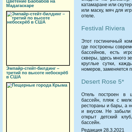
Цветение Баобабов на
катамаране или скутер
Мадагаскаре
или маску, мяч для иг
отеле.
Festival Riviera
Этот гостиничный ко
где построены соврем
бассейнов, есть иг
скверы, здесь много з
круглые сутки, кажд
Эмпайр-стейт-билдинг –
номеров, заменяется п
третий по высоте небоскрёб
в США
Desert Rose 5*
Отель построен в ц
бассейн, пляж с мелк
рестораны и бары, а 
и вкусом. Не забыли 
открыт детский клуб
бассейн.
Редакция 28.3.2021