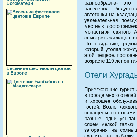
разнообразна- это
Богоматери
населения- бедуино
автогонки на квадрац
увлекательная поезд
местных достопримеч
монастыри святого А
осмотреть жилище свят
По приданию, рядом
который утолял жажд
этой пещере, постоян
возрасте 119 лет он ти
Весенние фестивали цветов
в Европе
Отели Хургад
Приезжающие туристы 
в городе много отелей
и хорошее обслужива
гостей. Возле каждог
оснащены понтонами,
разные: одни усыпан
слоем мелкой гальки
загорания на солныш
сходить на рыбалку,