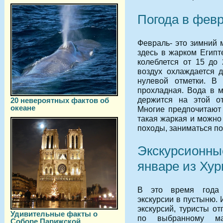
Погода в февр
Февраль- это зимний 
здесь в жарком Египт
колеблется от 15 до 
воздух охлаждается д
нулевой отметки. В
прохладная. Вода в м
держится на этой от
20 невероятных фактов об
океане
Многие предпочитают 
такая жаркая и можно 
походы, заниматься п
Экскурсионны
январе из Хур
В это время года 
экскурсии в пустыню.
экскурсий, туристы о
Удивительные факты о
по выбранному мар
Соборе Парижской