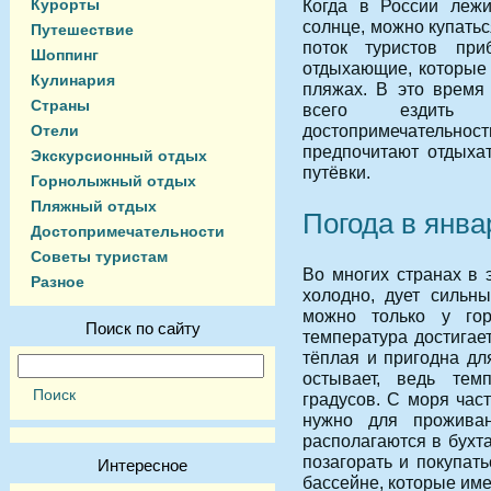
Курорты
Когда в России лежи
солнце, можно купатьс
Путешествие
поток туристов пр
Шоппинг
отдыхающие, которые 
Кулинария
пляжах. В это время 
Страны
всего ездить 
достопримечательн
Отели
предпочитают отдыхат
Экскурсионный отдых
путёвки.
Горнолыжный отдых
Пляжный отдых
Погода в янва
Достопримечательности
Советы туристам
Во многих странах в 
Разное
холодно, дует сильн
можно только у го
Поиск по сайту
температура достигает
тёплая и пригодна дл
остывает, ведь тем
градусов. С моря час
нужно для проживан
располагаются в бухта
позагорать и покупат
Интересное
бассейне, которые име