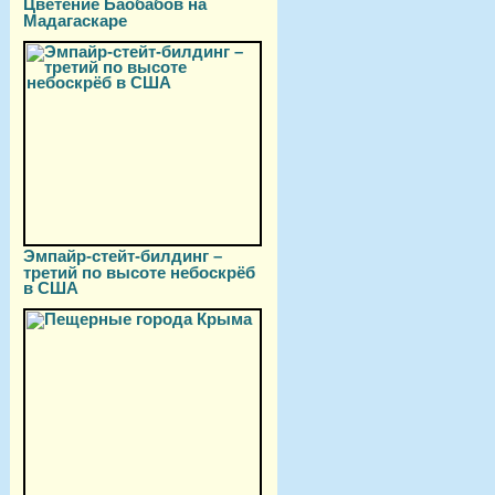
Цветение Баобабов на
Мадагаскаре
Эмпайр-стейт-билдинг –
третий по высоте небоскрёб
в США