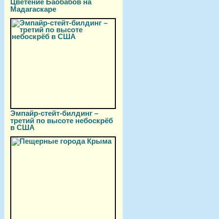
Цветение Баобабов на
Мадагаскаре
Эмпайр-стейт-билдинг –
третий по высоте небоскрёб
в США