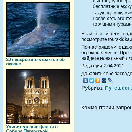
быстро, туропера
бесплатные экску
такую путевку оч
целая сеть агент
горящими турами
Если вы ищете наде
посмотрите tourskidka.r
По-настоящему отдох
огромных денег. Прос
найдете идеальный для
20 невероятных фактов об
океане
Редакция 2.04.2021
Добавить себе закладку
Рубрика:
Путешест
Комментарии запре
Удивительные факты о
Соборе Парижской