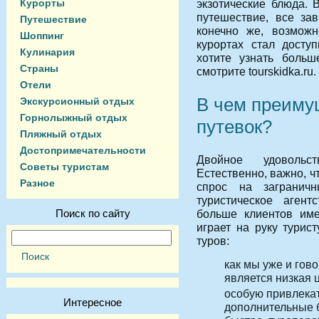
Курорты
экзотические блюда.
путешествие, все за
Путешествие
конечно же, возможн
Шоппинг
курортах стал досту
Кулинария
хотите узнать больш
Страны
смотрите tourskidka.ru.
Отели
В чем преиму
Экскурсионный отдых
Горнолыжный отдых
путевок?
Пляжный отдых
Достопримечательности
Двойное удовольс
Советы туристам
Естественно, важно, ч
Разное
спрос на заграничн
туристическое агент
Поиск по сайту
больше клиентов име
играет на руку турис
туров:
как мы уже и го
является низкая 
особую привлека
Интересное
дополнительные б