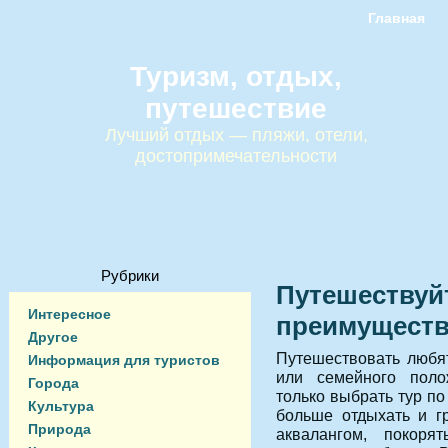
Главная
Туризм, отдых,
путешествие
Лучший отдых — пляжи, отели,
достопримечательности
Рубрики
Путешествуй
Интересное
преимуществ
Другое
Путешествовать любят
Информация для туристов
или семейного поло
Города
только выбрать тур по
Культура
больше отдыхать и г
Природа
аквалангом, покор