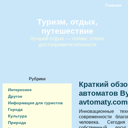
Главная
Туризм, отдых,
путешествие
Лучший отдых — пляжи, отели,
достопримечательности
Рубрики
Краткий обзо
Интересное
автоматов Ву
Другое
avtomaty.com
Информация для туристов
Города
Инновационные тех
Культура
современности благо
человека.
Сегодня
Природа
собственный досу