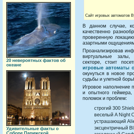
Сайт игровых автоматов В
В данном случае, ко
качественно разнообр
проверенную локацию
азартными ощущениями
Проанализировав инф
виртуальные залы,
20 невероятных фактов об
секторе, стоит пос
океане
игровые автоматы 
окунуться в новое пр
судьбы и улетной борь
Игровое наполнение п
и опытного геймера, 
поломок и проблем:
строгий 300 Shiel
веселый A Night O
устрашающий Alie
эксцентричный Bl
Удивительные факты о
Соборе Парижской