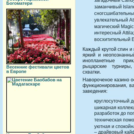
загадочный Candy
Богоматери
заманчивый Islan
сногсшибательный
увлекательный Att
магический Magic 
интересный Attila
восхитительный El
Каждый крутой спин и 
яркий и неопознанный
инопланетные прик
рыцарские турниры,
Весенние фестивали цветов
в Европе
схватки.
Навороченое казино о
функционирования, ва
заведения:
круглосуточный д
шикарная коллек
разработок до по
техническая помо
уютная и спокой
– драйвовый кайф