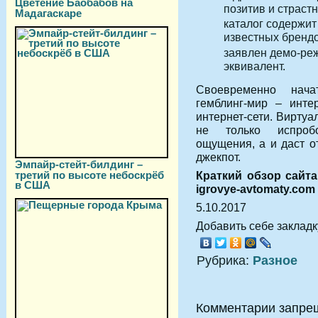
Цветение Баобабов на
позитив и страст
Мадагаскаре
каталог содержит
известных брендо
заявлен демо-ре
эквивалент.
Своевременно нача
гемблинг-мир – инте
интернет-сети. Вирту
не только испроб
ощущения, а и даст 
джекпот.
Эмпайр-стейт-билдинг –
третий по высоте небоскрёб
Краткий обзор сайта
в США
igrovye-avtomaty.com 
5.10.2017
Добавить себе закладку
Рубрика:
Разное
Комментарии запре