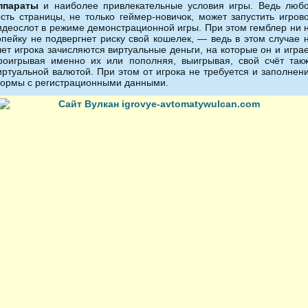
ппараты
и наиболее привлекательные условия игры. Ведь люб
ость страницы, не только геймер-новичок, может запустить игров
идеослот в режиме демонстрационной игры. При этом гемблер ни 
опейку не подвергнет риску свой кошелек, — ведь в этом случае 
чет игрока зачисляются виртуальные деньги, на которые он и играе
роигрывая именно их или пополняя, выигрывая, свой счёт так
иртуальной валютой. При этом от игрока не требуется и заполнен
ормы с регистрационными данными.