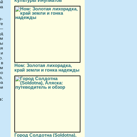
Культуры Инупиатов
ой
за
-
те
 —
од
ям
ды
ия
 и
о.
 в
Ном: Золотая лихорадка,
ым
край земли и гонка надежды
но
а,
ра
ри
р:
Город Солдотна (Soldotna),