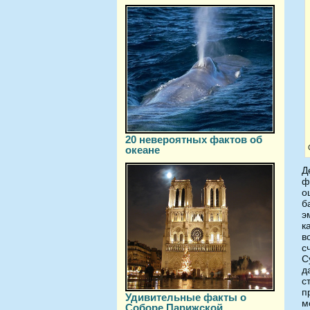
20 невероятных фактов об
океане
Д
ф
о
б
э
к
в
с
С
д
с
п
Удивительные факты о
м
Соборе Парижской