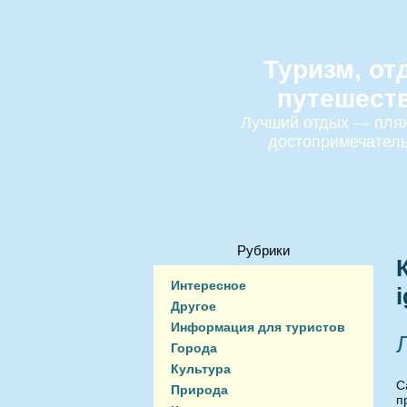
Туризм, от
путешест
Лучший отдых — пляж
достопримечател
Рубрики
Интересное
Другое
Информация для туристов
Города
Культура
С
Природа
п