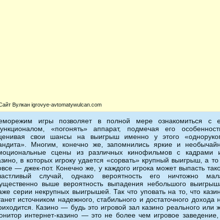
Сайт Вулкан igrovye-avtomatywulcan.com
еморежим игры позволяет в полной мере ознакомиться с 
ункционалом, «погонять» аппарат, подмечая его особенност
ценивая свои шансы на выигрыш именно у этого «одноруко
андита». Многим, конечно же, запомнились яркие и необычай
моциональные сцены из различных кинофильмов с кадрами 
азино, в которых игроку удается «сорвать» крупный выигрыш, а то
овсе — джек-пот. Конечно же, у каждого игрока может выпасть так
частливый случай, однако вероятность его ничтожно мал
ущественно выше вероятность выпадения небольшого выигрыш
аже серии некрупных выигрышей. Так что уповать на то, что кази
танет источником надежного, стабильного и достаточного дохода 
риходится. Казино — будь это игровой зал казино реального или 
онитор интернет-казино — это не более чем игровое заведение,