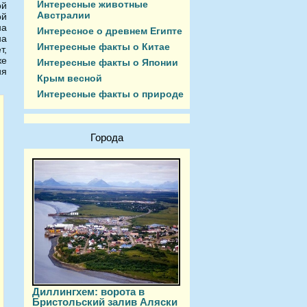
Интересные животные
ой
Австралии
ой
на
Интересное о древнем Египте
на
Интересные факты о Китае
т,
же
Интересные факты о Японии
ия
Крым весной
Интересные факты о природе
Города
Диллингхем: ворота в
Бристольский залив Аляски