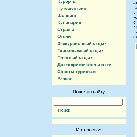
Курорты
а
г
Путешествие
в
Шоппинг
к
с
Кулинария
п
Страны
в
Отели
ф
Экскурсионный отдых
Горнолыжный отдых
Пляжный отдых
Достопримечательности
Советы туристам
Разное
Поиск по сайту
Интересное