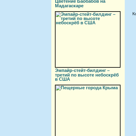
Цветение Баобабов на
Мадагаскаре
К
Эмпайр-стейт-билдинг –
третий по высоте небоскрёб
в США