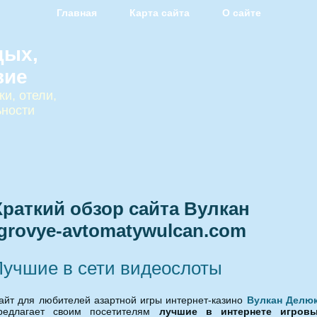
Главная
Карта сайта
О сайте
дых,
вие
и, отели,
ьности
Краткий обзор сайта Вулкан
igrovye-avtomatywulcan.com
Лучшие в сети видеослоты
айт для любителей азартной игры интернет-казино
Вулкан Делю
редлагает своим посетителям
лучшие в интернете
игров