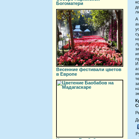
к
Богоматери
д
л
А
a
у
с
н
л
з
и
п
И
а
Весенние фестивали цветов
и
в Европе
т
з
н
э
К
С
Р
Д
Р