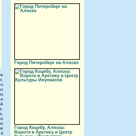
Город Питерсберг на Аляске
ее
и,
го
но
из
 и
ой
а.
а,
но
не
Город Коцебу, Аляска:
же
Ворота в Арктику и Центр
 в