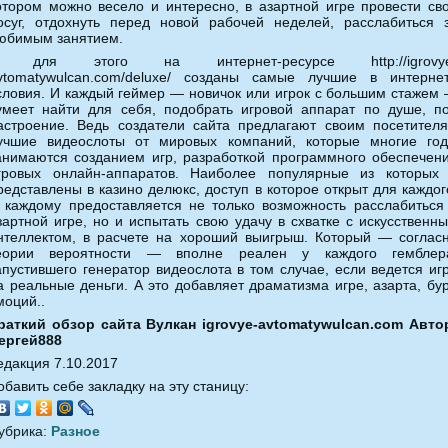
отором можно весело и интересно, в азартной игре провести св
осуг, отдохнуть перед новой рабочей неделей, расслабиться 
юбимым занятием.
 для этого на интернет-ресурсе http://igrovye
vtomatywulcan.com/deluxe/ созданы самые лучшие в интерне
словия. И каждый геймер — новичок или игрок с большим стажем
умеет найти для себя, подобрать игровой аппарат по душе, п
астроение. Ведь создатели сайта предлагают своим посетител
учшие видеослоты от мировых компаний, которые многие го
анимаются созданием игр, разработкой программного обеспечен
гровых онлайн-аппаратов. Наиболее популярные из которых
редставлены в казино делюкс, доступ в которое открыт для каждог
 каждому предоставляется не только возможность расслабиться
зартной игре, но и испытать свою удачу в схватке с искусственн
нтеллектом, в расчете на хороший выигрыш. Который — соглас
еории вероятности — вполне реален у каждого гемблер
апустившего генератор видеослота в том случае, если ведется иг
а реальные деньги. А это добавляет драматизма игре, азарта, бу
моций..
раткий обзор сайта Вулкан igrovye-avtomatywulcan.com Авто
ергей888
едакция 7.10.2017
обавить себе закладку на эту станицу:
убрика:
Разное