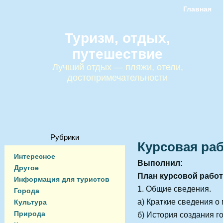
Главная
Туризм, отдых,
путешествие
Лучший отдых — пляжи, отели,
достопримечательности
Рубрики
Курсовая раб
Интересное
Выполнил:
Другое
План курсовой рабо
Информация для туристов
1. Общие сведения.
Города
а) Краткие сведения о 
Культура
Природа
б) История создания г