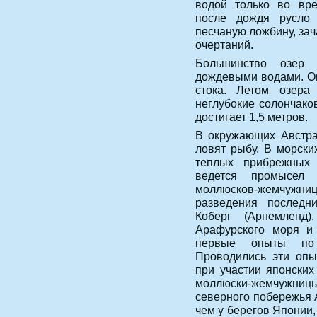
водой только во вре
после дождя русло
песчаную ложбину, за
очертаний.
Большинство озер 
дождевыми водами. Он
стока. Летом озера
неглубокие солончако
достигает 1,5 метров.
В окружающих Австра
ловят рыбу. В морски
теплых прибрежных 
ведется промысел 
моллюсков-жемчужни
разведения последн
Коберг (Арнемленд
Арафурского моря и
первые опыты по 
Проводились эти опы
при участии японских
моллюски-жемчужниц
северного побережья 
чем у берегов Японии,