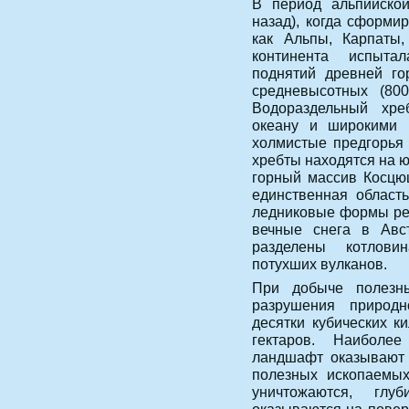
В период альпийской
назад), когда сформи
как Альпы, Карпаты,
континента испыта
поднятий древней го
средневысотных (80
Водораздельный хре
океану и широкими 
холмистые предгорья 
хребты находятся на ю
горный массив Косцю
единственная область
ледниковые формы ре
вечные снега в Авст
разделены котлови
потухших вулканов.
При добыче полезны
разрушения природ
десятки кубических к
гектаров. Наиболе
ландшафт оказывают 
полезных ископаемых
уничтожаются, глу