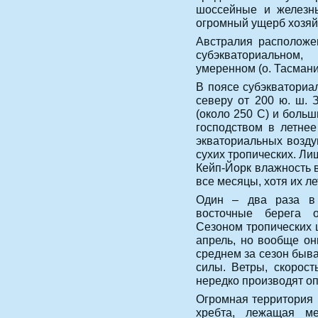
шоссейные и железны
огромный ущерб хозяй
Австралия расположе
субэкваториальном
умеренном (о. Тасмани
В поясе субэкваториа
северу от 200 ю. ш. 
(около 250 С) и боль
господством в летне
экваториальных возду
сухих тропических. Ли
Кейп-Йорк влажность в
все месяцы, хотя их л
Один – два раза в 
восточные берега о
Сезоном тропических 
апрель, но вообще он
среднем за сезон быва
силы. Ветры, скорост
нередко производят о
Огромная территория 
хребта, лежащая м