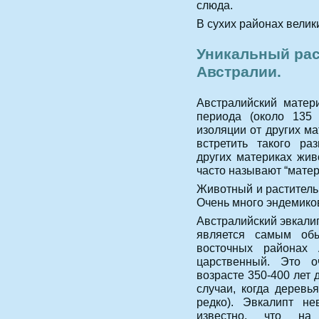
слюда.
В сухих районах велик
Уникальный ра
Австралии.
Австралийский матер
периода (около 135 
изоляции от других м
встретить такого ра
других материках жив
часто называют “мате
Животный и раститель
Очень много эндемик
Австралийский эвкали
является самым об
восточных районах 
царственный. Это о
возрасте 350-400 лет 
случаи, когда деревь
редко). Эвкалипт не
известно, что на