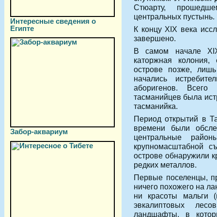
Стюарту, прошед
центральных пустынь.
Интересные сведения о
Египте
К концу XIX века исс
завершено.
В самом начале XI
каторжная колония,
острове позже, лишь
начались истребите
аборигенов. Всего
тасманийцев была ист
тасманийка.
Период открытий в Та
времени были обсле
Забор-аквариум
центральные район
крупномасштабной съ
острове обнаружили к
редких металлов.
Первые поселенцы, п
ничего похожего на л
ни красоты мальги (
эвкалиптовых лесо
ландшафты, в котор