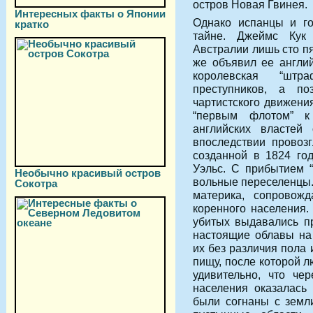
остров Новая Гвинея.
Интересных факты о Японии
Однако испанцы и го
кратко
тайне. Джеймс Кук
Австралии лишь сто пят
же объявил ее англи
королевская “штр
преступников, а п
чартистского движени
“первым флотом” к
английских властей
впоследствии провоз
созданной в 1824 го
Уэльс. С прибытием 
Необычно красивый остров
вольные переселенцы. 
Сокотра
материка, сопровож
коренного населения.
убитых выдавались п
настоящие облавы на
их без различия пола
пищу, после которой 
удивительно, что че
населения оказалась
были согнаны с земл