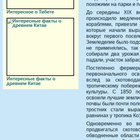
похожими на парки и 
Интересное о Тибете
До середины XIX ве
происходило медлен
кораблями, привезли
которые начали выр
вокруг первого посе
Земледелие было подс
не применялись, так
собирали два урожая
падали, участок забра
Постепенно фермер
первоначального ос
Интересные факты о
вслед за скотовод
древнем Китае
тропическому побере
культуры. С 1850 п
освоили лучшие земли
почвы были почти пол
тростник стали выр
равнинах у тропика Ко
Одновременно во в
продвигаться ското
обводненные области 