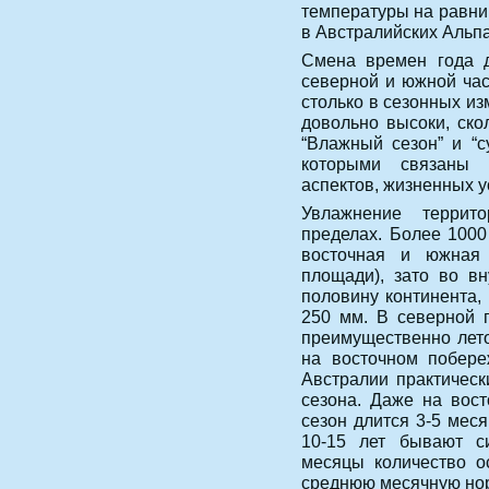
температуры на равнин
в Австралийских Альп
Смена времен года д
северной и южной час
столько в сезонных и
довольно высоки, ско
“Влажный сезон” и “с
которыми связаны 
аспектов, жизненных 
Увлажнение террит
пределах. Более 1000
восточная и южная 
площади), зато во в
половину континента,
250 мм. В северной 
преимущественно лето
на восточном побере
Австралии практическ
сезона. Даже на вост
сезон длится 3-5 мес
10-15 лет бывают си
месяцы количество о
среднюю месячную нор