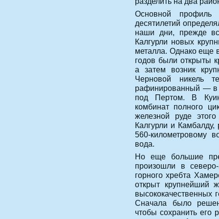
разделить на два рай
Основной профиль 
десятилетий определя
наши дни, прежде вс
Калгурли новых крупн
металла. Однако еще в
годов были открыты к
а затем возник круп
Черновой никель т
рафинированный — в 
под Пертом. В Куин
комбинат полного ци
железной руде этого
Калгурли и Камбалду,
560-километровому в
вода.
Но еще большие прео
произошли в северо-
горного хребта Хамер
открыт крупнейший ж
высококачественных г
Сначала было решено
чтобы сохранить его 