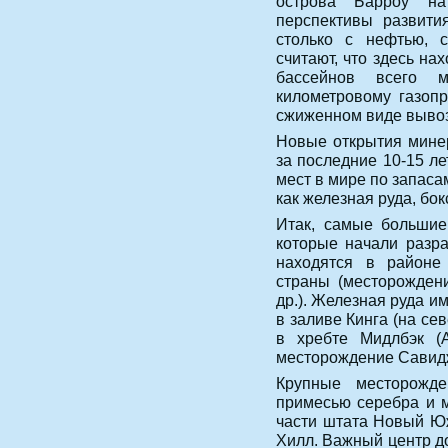
острова Барроу на
перспективы развити
столько с нефтью, с
считают, что здесь на
бассейнов всего 
километровому газопр
сжиженном виде вывоз
Новые открытия минер
за последние 10-15 ле
мест в мире по запаса
как железная руда, бо
Итак, самые большие
которые начали разра
находятся в районе
страны (месторожден
др.). Железная руда и
в заливе Кинга (на се
в хребте Мидлбэк (
месторождение Савидж
Крупные месторожде
примесью серебра и м
части штата Новый Ю
Хилл. Важный центр д