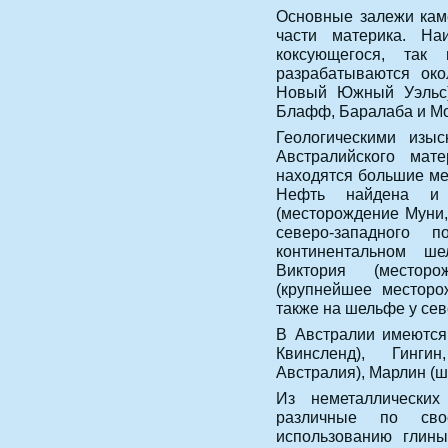
Основные залежи кам
части материка. На
коксующегося, так
разрабатываются око
Новый Южный Уэльс) 
Блафф, Баралаба и Мо
Геологическими изыс
Австралийского ма
находятся большие ме
Нефть найдена и 
(месторождение Муни,
северо-западного 
континентальном ш
Виктория (местор
(крупнейшее месторо
также на шельфе у сев
В Австралии имеются
Квинсленд), Гинги
Австралия), Марлин (ш
Из неметаллических
различные по сво
использованию глины,