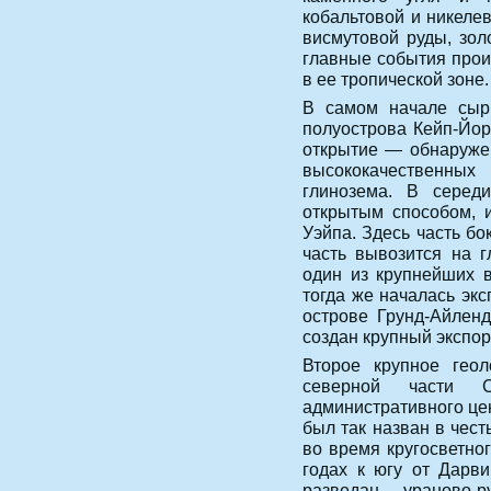
кобальтовой и никеле
висмутовой руды, зол
главные события прои
в ее тропической зоне.
В самом начале сыр
полуострова Кейп-Йор
открытие — обнаруже
высококачественн
глинозема. В серед
открытым способом, 
Уэйпа. Здесь часть бо
часть вывозится на г
один из крупнейших в
тогда же началась эк
острове Грунд-Айленд
создан крупный экспор
Второе крупное геол
северной части С
административного це
был так назван в чес
во время кругосветног
годах к югу от Дарви
разведан ураново-