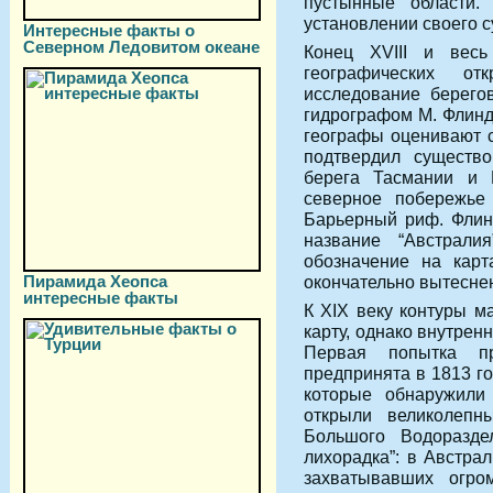
пустынные области.
установлении своего с
Интересные факты о
Северном Ледовитом океане
Конец XVIII и вес
географических о
исследование берего
гидрографом М. Флинд
географы оценивают с
подтвердил существо
берега Тасмании и 
северное побережье
Барьерный риф. Флин
название “Австрали
обозначение на карт
Пирамида Хеопса
окончательно вытеснен
интересные факты
К XIX веку контуры м
карту, однако внутрен
Первая попытка пр
предпринята в 1813 го
которые обнаружили
открыли великолепн
Большого Водораздел
лихорадка”: в Австра
захватывавших огро