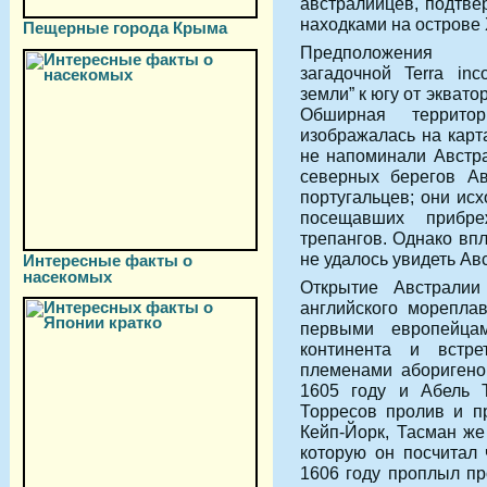
австралийцев, подтве
находками на острове
Пещерные города Крыма
Предположе
загадочной Terra inc
земли” к югу от экват
Обширная террит
изображалась на карт
не напоминали Австра
северных берегов Ав
португальцев; они ис
посещавших прибр
трепангов. Однако впл
не удалось увидеть А
Интересные факты о
насекомых
Открытие Австрали
английского морепла
первыми европейца
континента и встр
племенами аборигено
1605 году и Абель 
Торресов пролив и п
Кейп-Йорк, Тасман же
которую он посчитал 
1606 году проплыл пр