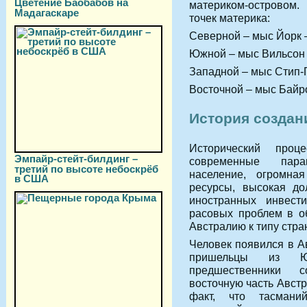
Цветение Баобабов на
материком-островом.
Мадагаскаре
точек материка:
Северной – мыс Йорк —
Южной – мыс Вильсон 
Западной – мыс Стип-П
Восточной – мыс Байро
История создан
Исторический про
Эмпайр-стейт-билдинг –
современные пара
третий по высоте небоскрёб
население, огромна
в США
ресурсы, высокая до
иностранных инвест
расовых проблем в о
Австралию к типу стра
Человек появился в А
пришельцы из Ю
предшественники с
восточную часть Австр
факт, что тасмани