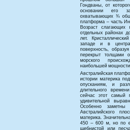
Гондваны, от которог
основании его за
охватывающих ¾ обще
платформа – часть Ин
Возраст слагающих 
отдельных районах д
лет. Кристаллическ
западе и в центра
поверхность, образу
перекрыт толщами о
морского происхо
наибольшей мощности 
Австралийская платфо
истории материка по
опусканиям, и раз
длительного времен
сейчас этот самый 
удивительной вырав
Особенно заметны
Австралийского пло
материка. Значительн
450 – 600 м, но по 
щебнистой или песч