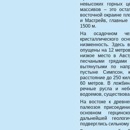
невысоких горных ц
массивов – это оста
восточной окраине пл
и Масгрейв, главные
1500 м.
На осадочном че
кристаллического ос
низменность. Здесь 
опущены на 12 метров
низкое место в Авст
песчаными грядами
вытянутыми по напр
пустыне Симпсон, 
расстояние до 250 кил
60 метров. В ложбин
речные русла и неб
водоемов, существова
На востоке к древне
палеозоя присоедини
основном герцинск
дальнейшей геолог
подверглись сильному