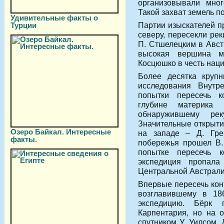
организовывали мног
Такой захват земель п
Удивительные факты о
Партии изыскателей пр
Турции
северу, пересекли ре
П. Стшелецким в Авст
высокая вершина м
Косцюшко в честь нац
Более десятка круп
исследования Внутре
попытки пересечь к
глубине материка 
обнаружившему ре
Значительные открыти
Озеро Байкал. Интересные
на западе – Д. Гре
факты.
побережья прошел В. 
попытке пересечь 
экспедиция пропала
Центральной Австрали
Впервые пересечь конт
возглавившему в 18
экспедицию. Бёрк
Карпентария, но на 
спутником У. Уилсом.