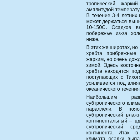
тропический, жарки
амплитудой температу
В течение 3-4 летних
может держаться выше
10-150С. Осадков 
побережье из-за хол
ниже.
В этих же широтах, но
хребта прибрежные
жарким, но очень дож
зимой. Здесь восточ
хребта находятся по
поступающих с Тихог
усиливается под влия
океанического течения
Наибольшим раз
субтропического клим
параллели. В пояс
субтропический влажн
континентальный – вд
субтропический ср
континента. Итак, в
климата осадки выпа