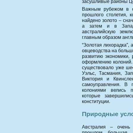
засушливые районы Ц
Важным рубежом в о
прошлого столетия, к
найдено золото – сна
а затем и в Запа
австралийскую землю
главным образом англ
“Золотая лихорадка”, 
овцеводства на больш
развитию экономики, 
оформлению колоний. 
существовало уже ше
Уэльс, Тасмания, За
Виктория и Квинсле
самоуправления. В
колониями велись 
которые завершилис
конституции.
Природные усл
Австралия – очень 
прошлом большая 