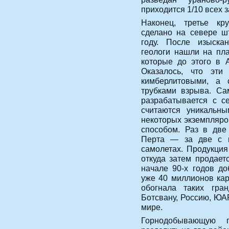
приходится 1/10 всех з
Наконец, третье кр
сделано на севере ш
году. После изыскан
геологи нашли на пл
которые до этого в 
Оказалось, что эти
кимберлитовыми, а
трубками взрыва. С
разрабатывается с с
считаются уникальны
некоторых экземпляро
способом. Раз в две
Перта — за две с 
самолетах. Продукция
откуда затем продает
начале 90-х годов д
уже 40 миллионов кар
обогнала таких гра
Ботсвану, Россию, ЮА
мире.
Горнодобывающую 