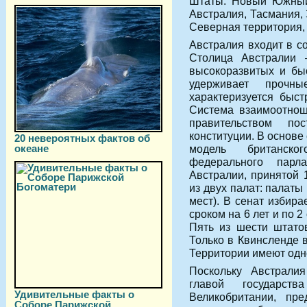
Штаты: Новый Южный 
Австралия, Тасмания,
Северная территория,
Австралия входит в с
Столица Австралии
высокоразвитых и бы
удерживает прочн
характеризуется быс
Система взаимоотно
правительством по
конституции. В основе
20 невероятных фактов об
океане
модель британско
федерального парл
Австралии, принятой 
из двух палат: палаты
мест). В сенат избира
сроком на 6 лет и по 2
Пять из шести штато
Только в Квинсленде 
Территории имеют одн
Поскольку Австрали
главой государст
Удивительные факты о
Великобритании, пре
Соборе Парижской