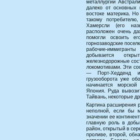
металлургии Австрал
далеко от основных 
востоке материка. Но
такому потребителю,
Хамерсли (его наз
расположен очень да
помогли освоить ег
горнозаводские поселк
рабочие-иммигрант
добывается откр
железнодорожные сост
локомотивами. Эти со
— Порт-Хедденд и
грузооборота уже об
начинается морской
Япония. Руда вывозит
Тайвань, некоторые др
Картина расширения 
неполной, если бы 
значении ее континен
главную роль в добы
район, открытый в сер
проливе, второй, обн