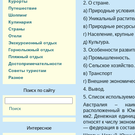
Курорты
2. О стране.
Путешествие
а) Природные условия
Шоппинг
б) Уникальный растит
Кулинария
в) Природные ресурсы
Страны
г) Население, крупные
Отели
д) Культура.
Экскурсионный отдых
3. Особенности развит
Горнолыжный отдых
Пляжный отдых
а) Промышленность.
Достопримечательности
б) Сельское хозяйство.
Советы туристам
в) Транспорт
Разное
г) Внешние экономиче
4. Вывод.
Поиск по сайту
5. Список используемо
Австралия – наим
расположенный в Юж
км2. Денежная единиц
относят к числу эконо
— федерация в составе
Интересное