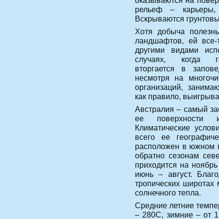
оказываются на повер
рельеф – карьеры,
Вскрываются грунтовы
Хотя добыча полезн
ландшафтов, ей все-
другими видами исп
случаях, когда г
вторгается в запов
несмотря на многочи
организаций, занима
как правило, выигрыв
Австралия – самый за
ее поверхности и
Климатические услов
всего ее географич
расположен в южном п
обратно сезонам сев
приходится на ноябрь
июнь – август. Благ
тропических широтах 
солнечного тепла.
Средние летние темпе
– 280С, зимние – от 