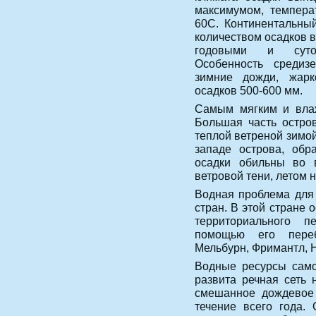
максимумом, темпера
60С. Континентальны
количеством осадков в
годовыми и суточ
Особенность средиз
зимние дожди, жарк
осадков 500-600 мм.
Самым мягким и влаж
Большая часть остро
теплой ветреной зимо
западе острова, обр
осадки обильны во 
ветровой тени, летом 
Водная проблема для 
стран. В этой стране
территориального п
помощью его переб
Мельбурн, Фримантл, 
Водные ресурсы само
развита речная сеть 
смешанное дождевое 
течение всего года.