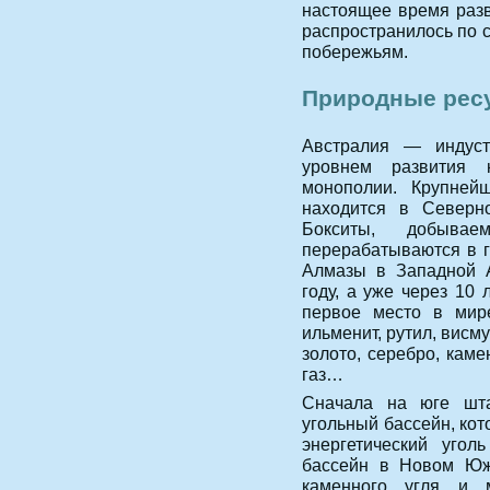
настоящее время раз
распространилось по 
побережьям.
Природные рес
Австралия — индуст
уровнем развития к
монополии. Крупней
находится в Северно
Бокситы, добыва
перерабатываются в г
Алмазы в Западной А
году, а уже через 10
первое место в мире
ильменит, рутил, висму
золото, серебро, кам
газ…
Сначала на юге шт
угольный бассейн, ко
энергетический угол
бассейн в Новом Юж
каменного угля и 