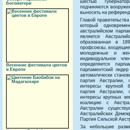
шестью губернатор
Богоматери
подчиняются вооруже
выносить на референд
Главой правительства
который одновреме
австралийском парла
является Австралий
образованная в 18
профсоюзы, входящие 
молодежные и женс
индивидуальное чле
определяется парл
Весенние фестивали цветов
в Европе
парламентский лидер
автоматически станов
партия Австралии, 
интересы крупной б
партия Австралии, 
интересы крупных зем
коалицию с Австра
Австралии существ
Австралийских Демок
Партия Сельской Австр
За небольшие разм