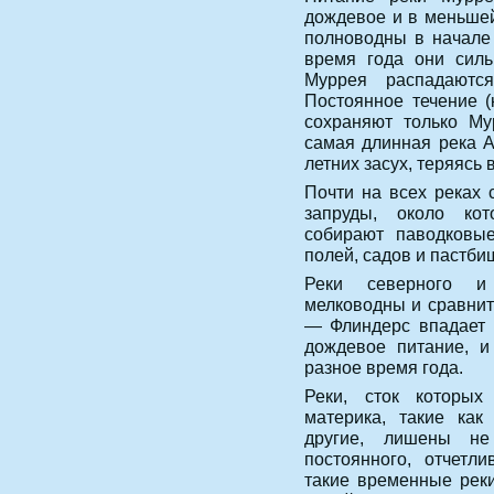
дождевое и в меньшей
полноводны в начале л
время года они силь
Муррея распадаютс
Постоянное течение (
сохраняют только Му
самая длинная река А
летних засух, теряясь 
Почти на всех реках
запруды, около ко
собирают паводковы
полей, садов и пастби
Реки северного и
мелководны и сравнит
— Флиндерс впадает 
дождевое питание, и
разное время года.
Реки, сток которых
материка, такие как
другие, лишены не
постоянного, отчетл
такие временные рек