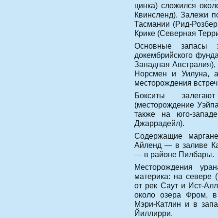
цинка) сложился окол
Квинсленд). Залежи п
Тасмании (Рид-Розбер
Крике (Северная Терри
Основные запасы з
докембрийского фунда
Западная Австралия), 
Норсмен и Уилуна, а
месторождения встреча
Бокситы залегаю
(месторождение Уэйпа
также на юго-западе
Джаррадейл).
Содержащие маргане
Айленд — в заливе Ка
— в районе Пилбары.
Месторождения ура
материка: на севере 
от рек Саут и Ист-Ал
около озера Фром, 
Мэри-Катлин и в зап
Йиллирри.