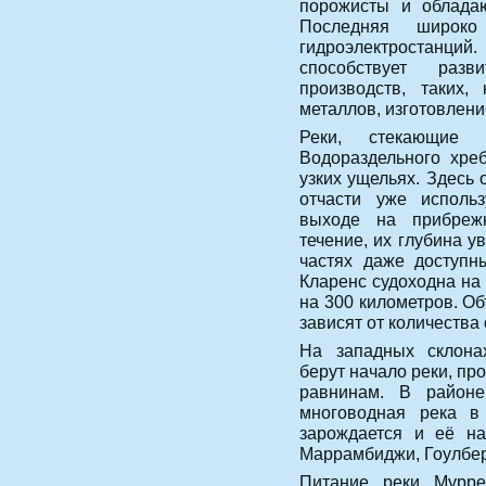
порожисты и обладаю
Последняя широко 
гидроэлектростанци
способствует раз
производств, таких,
металлов, изготовлен
Реки, стекающие 
Водораздельного хреб
узких ущельях. Здесь 
отчасти уже исполь
выходе на прибреж
течение, их глубина у
частях даже доступн
Кларенс судоходна на 
на 300 километров. Об
зависят от количества
На западных склона
берут начало реки, п
равнинам. В район
многоводная река 
зарождается и её на
Маррамбиджи, Гоулбер
Питание реки Мурр