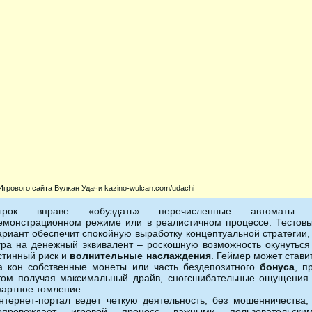
Игрового сайта Вулкан Удачи kazino-wulcan.com/udachi
грок вправе «обуздать» перечисленные автоматы
емонстрационном режиме или в реалистичном процессе. Тестов
ариант обеспечит спокойную выработку концептуальной стратегии,
гра на денежный эквивалент – роскошную возможность окунуться
стинный риск и
волнительные наслаждения
. Геймер может стави
а кон собственные монеты или часть бездепозитного
бонуса
, п
том получая максимальный драйв, сногсшибательные ощущения
зартное томление.
нтернет-портал ведет четкую деятельность, без мошенничества,
опровождает игровой процесс важными пользовательски