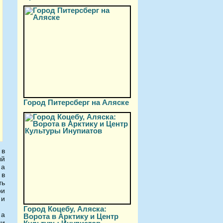
Город Питерсберг на Аляске
 в
ый
 а
 в
ть
ри
 и
Город Коцебу, Аляска:
 а
Ворота в Арктику и Центр
ми