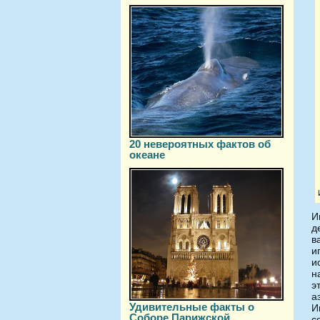
20 невероятных фактов об
океане
И
д
в
и
и
н
э
а
Удивительные факты о
И
Соборе Парижской
с