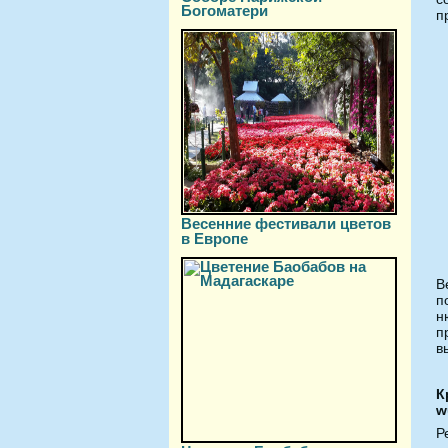
Богоматери
п
Весенние фестивали цветов
в Европе
В
п
н
п
в
К
w
Р