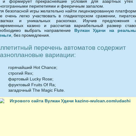
 и формирует прекраснейшие условия для азартных утех
ногогранными перипетиями и фееричным запалом.
ля безопасной игры желательно найти лицензированную платформ
де очень легко участвовать в гладиаторском сражении, пиратск
хватках и уникальных раскопках. Изучив предложения 
овременных казино и рассчитав вариабельный размер ставо
еобходимо выбрать направление
Вулкан Удачи на реальн
еньги
, без промедления.
ппетитный перечень автоматов содержит
азноплановые вариации:
горячайший Hot Chance;
строгий Rex;
фартовый Lucky Rose;
фруктовый Fruits Оf Ra;
загадочный The Magic Flute.