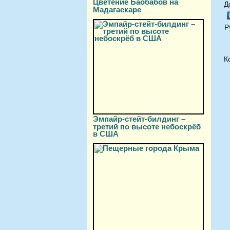
Цветение Баобабов на
Д
Мадагаскаре
Р
К
Эмпайр-стейт-билдинг –
третий по высоте небоскрёб
в США