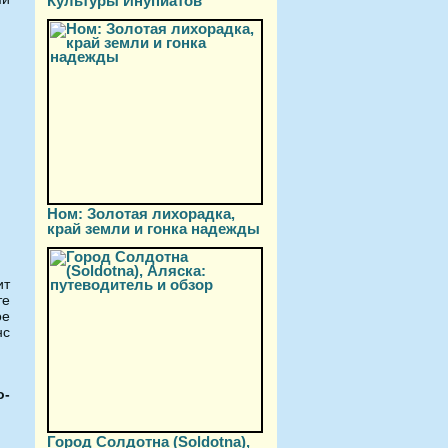
Культуры Инупиатов
Ном: Золотая лихорадка,
край земли и гонка надежды
ит
те
ое
нс
o-
Город Солдотна (Soldotna),