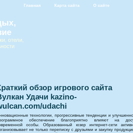
Главная
Карта сайта
О сайте
дых,
вие
и, отели,
ьности
Краткий обзор игрового сайта
Вулкан Удачи kazino-
wulcan.com/udachi
нновационные технологии, прогрессивные тенденции и улучшенн
рограммное обеспечение благоприятно влияют на дос
овременной особы. Образованный юзер интернет-сети актив
рганизовывает не только переписку с друзьями и закупку продукци