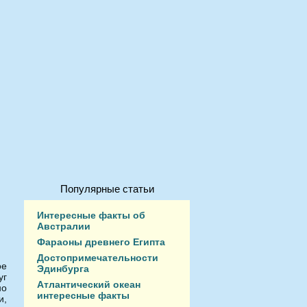
Популярные статьи
Интересные факты об
Австралии
Фараоны древнего Египта
Достопримечательности
ое
Эдинбурга
уг
Атлантический океан
но
интересные факты
и,