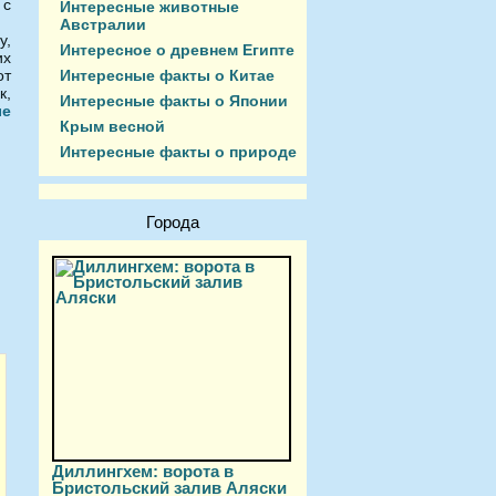
 с
Интересные животные
Австралии
у,
Интересное о древнем Египте
их
Интересные факты о Китае
от
к,
Интересные факты о Японии
ые
Крым весной
Интересные факты о природе
Города
Диллингхем: ворота в
Бристольский залив Аляски