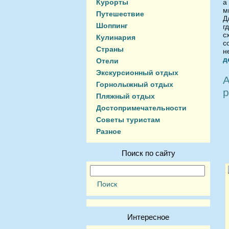
Курорты
а
м
Путешествие
Д
Шоппинг
г
с
Кулинария
с
Страны
н
д
Отели
Экскурсионный отдых
А
Горнолыжный отдых
р
Пляжный отдых
Достопримечательности
Советы туристам
Разное
Поиск по сайту
Интересное