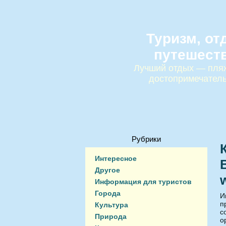
Туризм, от
путешест
Лучший отдых — пляж
достопримечател
Рубрики
Интересное
Другое
Информация для туристов
Города
И
п
Культура
с
Природа
о