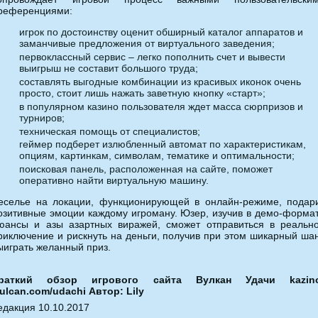
референциями:
игрок по достоинству оценит обширный каталог аппаратов и
заманчивые предложения от виртуального заведения;
первоклассный сервис – легко пополнить счет и вывести
выигрыш не составит большого труда;
составлять выгодные комбинации из красивых иконок очень
просто, стоит лишь нажать заветную кнопку «старт»;
в популярном казино пользователя ждет масса сюрпризов и
турниров;
техническая помощь от специалистов;
геймер подберет излюбленный автомат по характеристикам,
опциям, картинкам, символам, тематике и оптимальности;
поисковая панель, расположенная на сайте, поможет
оперативно найти виртуальную машину.
еселье на локации, функционирующей в онлайн-режиме, подар
озитивные эмоции каждому игроману. Юзер, изучив в демо-форма
юансы и азы азартных виражей, сможет отправиться в реальн
риключение и рискнуть на деньги, получив при этом шикарный ша
ыиграть желанный приз.
раткий обзор игрового сайта Вулкан Удачи kazin
ulcan.com/udachi Автор: Lily
едакция 10.10.2017