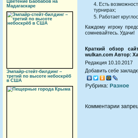
Цветение Баобабов на
Есть возможност
Мадагаскаре
турнирах;
Работает кругло
Каждому игроку предс
сомневайтесь. Удачи!
Краткий обзор сай
wulkan.com Автор: Х
Редакция 10.10.2017
Добавить себе закладку
Эмпайр-стейт-билдинг –
третий по высоте небоскрёб
в США
Рубрика:
Разное
Комментарии запре