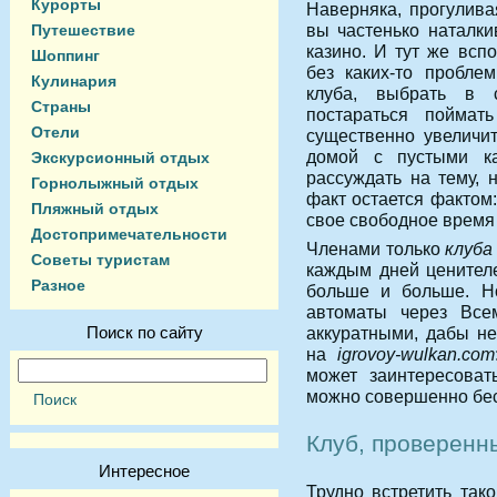
Курорты
Наверняка, прогулива
вы частенько наталки
Путешествие
казино. И тут же всп
Шоппинг
без каких-то пробле
Кулинария
клуба, выбрать в 
Страны
постараться поймат
Отели
существенно увеличит
домой с пустыми к
Экскурсионный отдых
рассуждать на тему, 
Горнолыжный отдых
факт остается фактом
Пляжный отдых
свое свободное время
Достопримечательности
Членами только
клуба
Советы туристам
каждым дней ценителе
Разное
больше и больше. Но
автоматы через Все
Поиск по сайту
аккуратными, дабы не
на
igrovoy-wulkan.com
может заинтересоват
можно совершенно бес
Клуб, проверенн
Интересное
Трудно встретить так