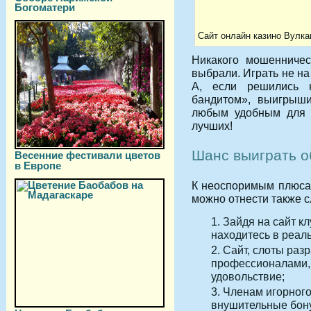
Богоматери
Сайт онлайн казино Вулка
Никакого мошенничес
выбрали. Играть не на
А, если решились 
бандитом», выигрыш
любым удобным для в
лучших!
Шанс выиграть о
Весенние фестивали цветов
в Европе
К неоспоримым плюса
можно отнести также 
Зайдя на сайт кл
находитесь в реал
Сайт, слоты раз
профессионалами, т
удовольствие;
Членам игорного
внушительные бону