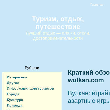
Главная
Туризм, отдых,
путешествие
Лучший отдых — пляжи, отели,
достопримечательности
Рубрики
Краткий обзо
Интересное
wulkan.com
Другое
Информация для туристов
Вулкан: играй
Города
азартные игр
Культура
Природа