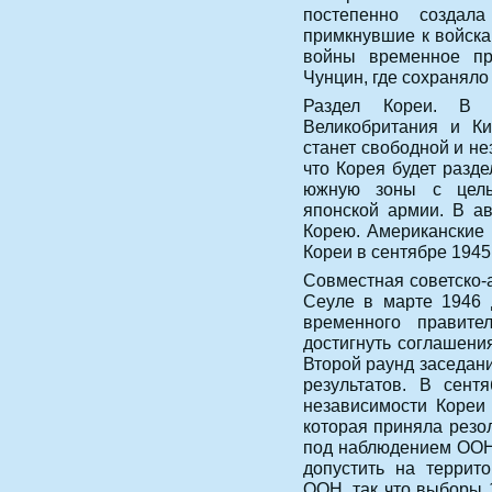
постепенно создал
примкнувшие к войска
войны временное пр
Чунцин, где сохраняло
Раздел Кореи. В 
Великобритания и Ки
станет свободной и н
что Корея будет разд
южную зоны с цель
японской армии. В ав
Корею. Американские
Кореи в сентябре 1945
Совместная советско-
Сеуле в марте 1946 
временного правите
достигнуть соглашени
Второй раунд заседани
результатов. В сен
независимости Кореи
которая приняла резо
под наблюдением ООН.
допустить на террит
ООН, так что выборы 