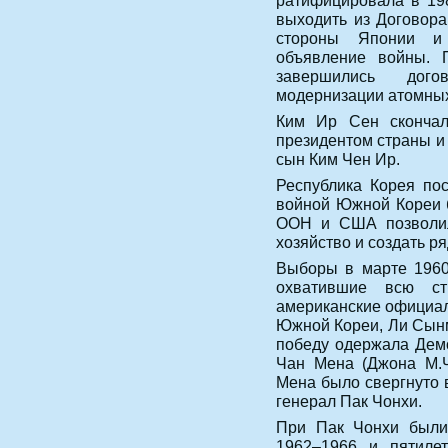
ратифицировала в 19
выходить из Договора
стороны Японии и
объявление войны.
завершились дог
модернизации атомных
Ким Ир Сен скончал
президентом страны и 
сын Ким Чен Ир.
Республика Корея по
войной Южной Кореи 
ООН и США позволили
хозяйство и создать 
Выборы в марте 1960
охватившие всю ст
американские официал
Южной Кореи, Ли Сынм
победу одержала Демо
Чан Мена (Джона М.Ч
Мена было свергнуто в
генерал Пак Чонхи.
При Пак Чонхи были
1962–1966 и пятиле