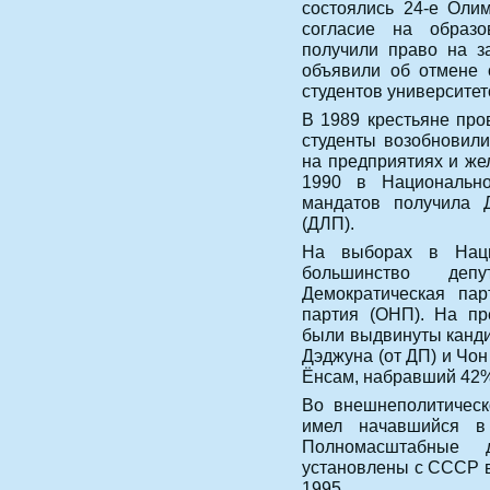
состоялись 24-е Оли
согласие на образ
получили право на з
объявили об отмене 
студентов университет
В 1989 крестьяне про
студенты возобновили
на предприятиях и же
1990 в Национально
мандатов получила Д
(ДЛП).
На выборах в Наци
большинство деп
Демократическая па
партия (ОНП). На пр
были выдвинуты канди
Дэджуна (от ДП) и Чо
Ёнсам, набравший 42%
Во внешнеполитическ
имел начавшийся в
Полномасштабные 
установлены с СССР в
1995.