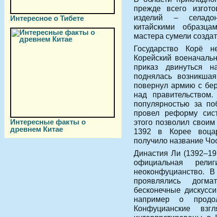
прежде всего изгот
изделий – селадо
Интересное о Тибете
китайскими образц
мастера сумели созда
Государство Корё 
Корейский военачальн
приказ двинуться н
поднялась возникшая
повернул армию с бер
над правительством.
популярностью за по
провел реформу сис
Интересные факты о
этого позволил своим
древнем Китае
1392 в Корее воцар
получило название Чо
Династия Ли (1392–19
официальная рел
неоконфуцианство. В
проявлялись догма
бесконечные дискусс
например о продол
Конфуцианские вз