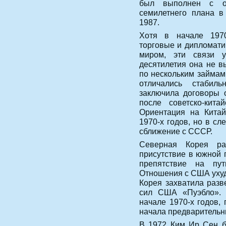
был выполнен с оп
семилетнего плана в
1987.
Хотя в начале 197
торговые и дипломати
миром, эти связи у
десятилетия она не в
по нескольким займам
отличались стабил
заключила договоры 
после советско-кита
Ориентация на Китай
1970-х годов, но в с
сближение с СССР.
Северная Корея ра
присутствие в южной 
препятствие на пут
Отношения с США ухуд
Корея захватила разв
сил США «Пуэбло». 
начале 1970-х годов,
начала предварительны
В 1972 Ким Ир Сен б