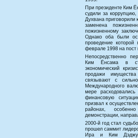
При президенте Ким Ё
судили за коррупцию,
Духвана приговорили к
заменена пожизне
пожизненному заключ
Однако оба были ос
проведение которой 
феврале 1998 на пост
Непосредственно пе
Ким Ёнсама в ст
экономический кризис
продажи имущества
связывают с сильн
Международного валю
мере расходовались
финансовую ситуац
призвал к осуществл
районах, особенно
демонстрации, направ
2000-й год стал судь
прошел саммит лидер
Ира и Ким Дэджун