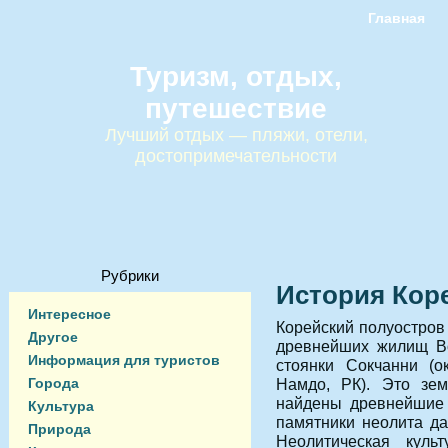
Главная
Туризм, отдых,
путешествие
Лучший отдых — пляжи, отели,
достопримечательности
Рубрики
История Кор
Интересное
Корейский полуостров
Другое
древнейших жилищ Во
Информация для туристов
стоянки Сокчанни (о
Города
Намдо, РК). Это зем
найдены древнейшие
Культура
памятники неолита да
Природа
Неолитическая куль