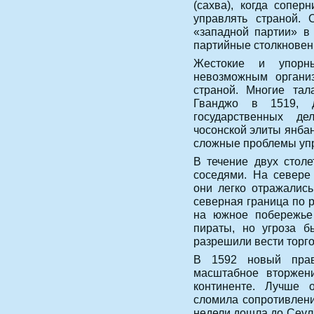
(сахва), когда сопе
управлять страной. 
«западной партии» в
партийные столкновени
Жестокие и упорн
невозможным органи
страной. Многие тал
Гванджо в 1519, д
государственных д
чосонской элиты янба
сложные проблемы упр
В течение двух стол
соседями. На севере
они легко отражались
северная граница по 
на южное побережье
пираты, но угроза б
разрешили вести торг
В 1592 новый прав
масштабное вторжени
континенте. Лучше 
сломила сопротивлени
недели дошла до Сеула