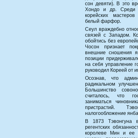
сон девяти). В это в
Хондо и др. Среди 
корейских мастеров
белый фарфор.
Сеул враждебно отно
связей с Западом. К
обойтись без европейс
Чосон признает пок
внешние сношения яв
позиции придерживалс
на себя управление г
руководил Кореей от и
Осознав, что адми
радикальном улучшен
Большинство совон
считалось, что го
заниматься чиновник
пристрастий. Тэ
налогообложение янба
В 1873 Тэвонгуна в
регентских обязаннос
королеве Мин и ее р