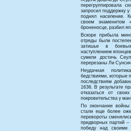
перегруппировала си
запросил поддержку у
поднял население. 
своем знаменитом «
броненосце, разбил яп
Вскоре прибыла минс
отряды были постепен
затишье в боевых
наступлением японцев 
сумели достичь Сеу
перерезаны Ли Сунси
Неудачная полити
бедствиями, которые п
последствиям добави
1636. В результате п
отказаться от свои
покровительства у ман
По окончании войны
стали еще более оже
перевороты сменялись
придворных партий – 
победу над своими 