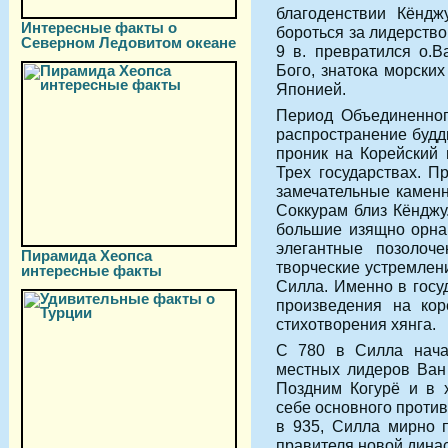
благоденствии Кёндж
Интересные факты о
бороться за лидерство
Северном Ледовитом океане
9 в. превратился о.
Бого, знатока морски
Японией.
Период Объединенног
распространение будд
проник на Корейский 
Трех государствах. П
замечательные каменн
Соккурам близ Кёнджу
большие изящно орна
элегантные позолоч
Пирамида Хеопса
творческие устремлен
интересные факты
Силла. Именно в госу
произведения на кор
стихотворения хянга.
С 780 в Силла нача
местных лидеров Ван 
Поздним Когурё и в 
себе основного против
в 935, Силла мирно 
правителя новой динас