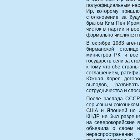
полуофициальным насл
Ир, которому пришло
столкновение за буд
братом Ким Пен Иром.
чисток в партии и во
формально числился п
В октябре 1983 агент
бирманской столиц
министров РК, и все
государств сели за ст
к тому, что обе стран
соглашением, ратифи
Южная Корея догово
выпадов, развива
сотрудничества и спо
После распада СССР 
серьезным союзником
США и Японией не им
КНДР не был разреше
на северокорейские 
объявила о своем н
нераспространен