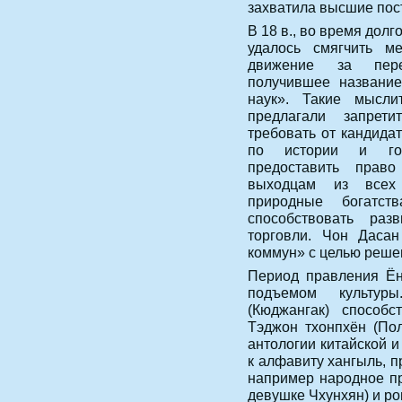
захватила высшие пос
В 18 в., во время дол
удалось смягчить м
движение за переу
получившее название
наук». Такие мысл
предлагали запрети
требовать от кандида
по истории и госу
предоставить прав
выходцам из всех 
природные богатст
способствовать ра
торговли. Чон Даса
коммун» с целью реше
Период правления Ё
подъемом культур
(Кюджангак) способс
Тэджон тхонпхён (По
антологии китайской и
к алфавиту хангыль, 
например народное пр
девушке Чхунхян) и р