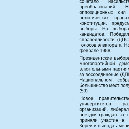
сочетало насиль
преобразований. 
оппозиционных сил
политических прав
конституции, преду
выборы. На выбора
кандидатов. Победи
справедливости (ДПС
голосов электората. Н
феврале 1988.
Президентские выбор
многопартийной де
влиятельными партия
за воссоединение (ДП
Национальном собр
большинство мест полу
(59).
Новое правительст
университетов, р
организаций, либерал
поездки граждан за г
приняли участие в 
Кореи и вывода амери