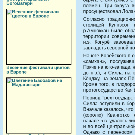
Богоматери
племен. Три округа 
просуществовал Лолан
Согласно традиционно
столицей Куннэсон 
р.Амноккан было обра
территории современ
н.э. Когурё завоев
завладеть северной по
На юге Корейского п-
«самхан», послуживш
Пэкче на юго-западе, 
Весенние фестивали цветов
в Европе
до н.э.), и Силла на 
Кёнджу, на землях Пён
Кроме того, в плодор
протогосударство Кая (
Период Трех государств (
Силла вступили в бор
Вначале казалось, что
(королю) Квангэтхо 
начале 5 в. удалось л
и во всей центральной
Однако с переносом 