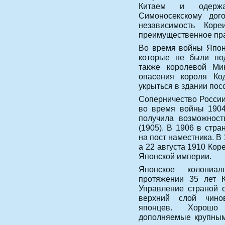
Китаем и одержа
Симоносекскому дог
независимость Кор
преимущественное пра
Во время войны Япон
которые не были по
также королевой Ми
опасения короля Ко
укрыться в здании пос
Соперничество России
во время войны 1904
получила возможност
(1905). В 1906 в стр
на пост наместника. В
а 22 августа 1910 Ко
Японской империи.
Японское колониал
протяжении 35 лет К
Управление страной о
верхний слой чино
японцев. Хорошо
дополняемые крупным