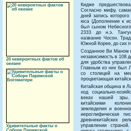
Кидже предшествов
Согласно мифу, сама
дней запись которого
юса (Дополнение к ис
был сыном Небесного
2333 до н.э. Тангу
название Чосон. Трад
Южной Корее, до сих по
Созданное Ви Маном г
независимость в 108 д
20 невероятных фактов об
для удобства управле
океане
Главным из них был Л
со столицей на мес
процветающая китайск
Китайская община в Л
ход социально-хозяй
веках нашей эры.
китайскими колони
земледелия и военно
иероглифическая пис
древнекитайских рел
управлении страной.
Удивительные факты о
Соборе Парижской
округа столкнулись 