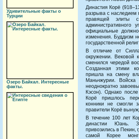
Династия Корё (918–1
Удивительные факты о
разрыва с наследием 
Турции
правящей элиты с
административного у
официальные должнос
изменения. Буддизм не
государственной религ
В отличие от Силл
окружении. Вековой 
сменился чередой во
Созданная этими к
пришла на смену вл
Маньчжурии. Войска
Озеро Байкал. Интересные
неоднократно завоевы
факты.
Кэсон). Однако посл
Корё пришлось пере
конники не смогли з
правители Корё вынуж
В течение 100 лет Ко
династии Юань. З
привозились в Пекин, 
самой Корее монг