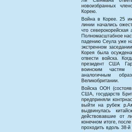
Ли Сынмана ответи
новоизбранных чле
Корею.
Война в Корее. 25 и
линии начались ожест
что северокорейская 
Полномасштабное наст
падению Сеула уже н
экстренном заседани
Корея была осуждена
отвести войска. Ког
президент США Гар
воинским частям 
аналогичным обра
Великобритании.
Войска ООН (состояв
США, государств Брит
предприняли контрнас
выйти на рубеж р.А
выдвинулась китай
действовавшие от л
конечном итоге, после
проходить вдоль 38-й