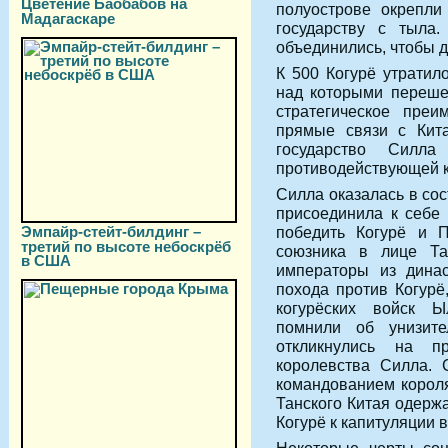
Цветение Баобабов на
полуострове окрепли
Мадагаскаре
государству с тыла
объединились, чтобы д
К 500 Когурё утратил
над которыми переше
стратегическое преи
прямые связи с Кит
государство Силл
противодействующей 
Силла оказалась в со
присоединила к себе 
Эмпайр-стейт-билдинг –
победить Когурё и П
третий по высоте небоскрёб
союзника в лице Та
в США
императоры из динас
похода против Когурё
когурёских войск Ы
помнили об унизит
откликнулись на 
королевства Силла. 
командованием корол
Танского Китая одерж
Когурё к капитуляции в