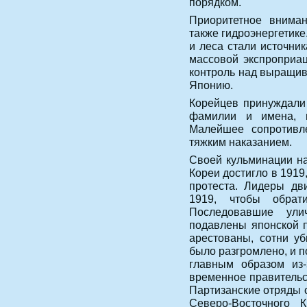
порядком.
Приоритетное вниман
также гидроэнергетик
и леса стали источни
массовой экспроприац
контроль над выращив
Японию.
Корейцев принуждали 
фамилии и имена, ш
Малейшее сопротивл
тяжким наказанием.
Своей кульминации н
Кореи достигло в 191
протеста. Лидеры дв
1919, чтобы обрат
Последовавшие ули
подавлены японской 
арестованы, сотни у
было разгромлено, и п
главным образом из
временное правительс
Партизанские отряды 
Северо-Восточного К