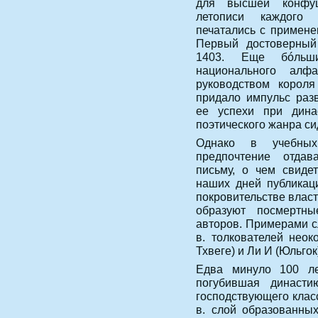
для высшей конфуц
летописи каждого 
печатались с примене
Первый достоверный 
1403. Еще бóльши
национального алф
руководством короля
придало импульс раз
ее успехи при дина
поэтического жанра си
Однако в учебных
предпочтение отдав
письму, о чем свиде
наших дней публикаци
покровительстве власт
образуют посмертны
авторов. Примерами с
в. толкователей нео
Тхвеге) и Ли И (Юльгок
Едва минуло 100 лет
погубившая династ
господствующего класс
в. слой образованны