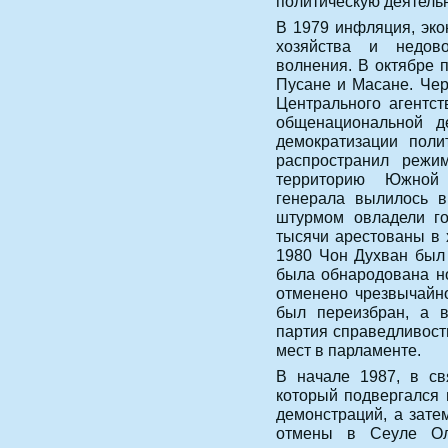
политическую деятельн
В 1979 инфляция, эко
хозяйства и недов
волнения. В октябре 
Пусане и Масане. Чер
Центрального агентст
общенациональной де
демократизации поли
распространил режи
территорию Южной 
генерала вылилось в
штурмом овладели го
тысячи арестованы в 
1980 Чон Духван был 
была обнародована но
отменено чрезвычайн
был переизбран, а в
партия справедливост
мест в парламенте.
В начале 1987, в св
который подвергался 
демонстраций, а зате
отмены в Сеуле Оли