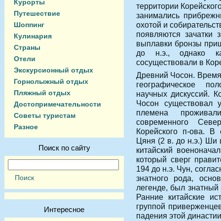
Курорты
территории Корейского
Путешествие
занимались прибрежн
охотой и собирательст
Шоппинг
появляются зачатки з
Кулинария
выплавки бронзы пришл
Страны
до н.э., однако к
Отели
сосуществовали в Кор
Экскурсионный отдых
Древний Чосон. Время 
Горнолыжный отдых
географическое по
Пляжный отдых
научных дискуссий. К
Чосон существовал у
Достопримечательности
племена прожива
Советы туристам
современного Севе
Разное
Корейского п-ова. В
Цяня (2 в. до н.э.) Ш
Поиск по сайту
китайский военоначал
который сверг правит
194 до н.э. Чун, согл
знатного рода, осно
легенде, был знатный 
Ранние китайские ист
группой приверженце
Интересное
падения этой династии 