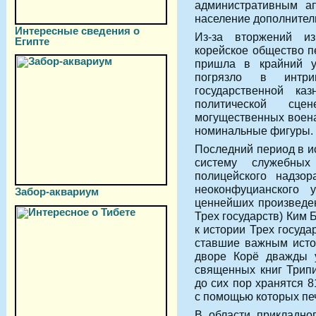
административным ап
население дополнител
Интересные сведения о
Из-за вторжений и
Египте
корейское общество п
пришла в крайний у
погрязло в интри
государственной ка
политической сце
могущественных воена
номинальные фигуры.
Последний период в и
систему служебных
полицейского надзор
неоконфуцианского
Забор-аквариум
ценнейших произведен
Трех государств) Ким 
к истории Трех госуда
ставшие важным исто
дворе Корё дважды у
священных книг Трип
до сих пор хранятся 
с помощью которых печ
В области прикладно