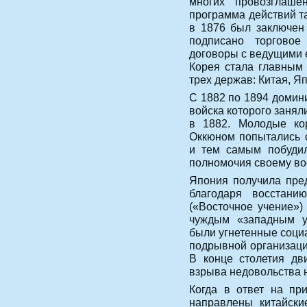
многих провозглаш
программа действий та
в 1876 был заключен
подписано торгово
договоры с ведущими 
Корея стала главным 
трех держав: Китая, Я
С 1882 по 1894 домин
войска которого занял
в 1882. Молодые ко
Оккюном попытались 
и тем самым побудил
полномочия своему во
Япония получила пре
благодаря восстанию
(«Восточное учение»)
чуждым «западным у
были угнетенные социа
подрывной организаци
В конце столетия дв
взрыва недовольства 
Когда в ответ на п
направлены китайски