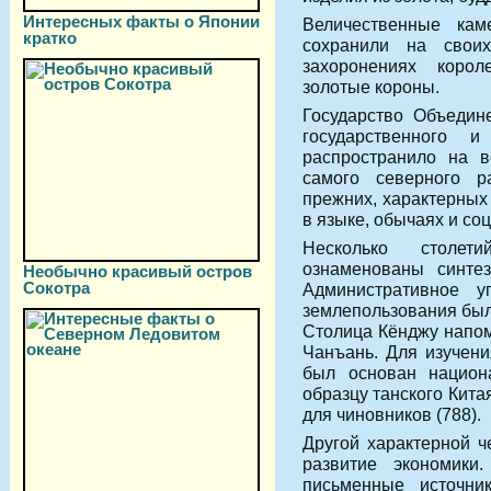
Интересных факты о Японии
Величественные кам
кратко
сохранили на свои
захоронениях коро
золотые короны.
Государство Объедин
государственного 
распространило на в
самого северного 
прежних, характерных
в языке, обычаях и со
Несколько столе
ознаменованы синтез
Необычно красивый остров
Сокотра
Административное 
землепользования был
Столица Кёнджу напом
Чанъань. Для изучени
был основан национа
образцу танского Кит
для чиновников (788).
Другой характерной ч
развитие экономики
письменные источни