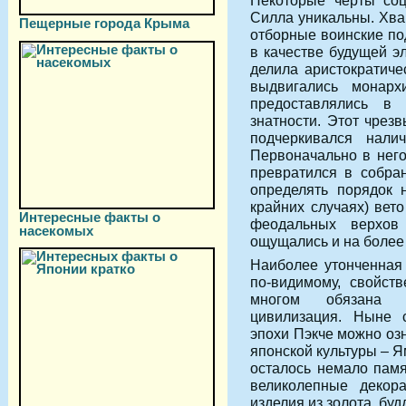
Некоторые черты соц
Силла уникальны. Хва
Пещерные города Крыма
отборные воинские по
в качестве будущей э
делила аристократиче
выдвигались монар
предоставлялись в 
знатности. Этот чрез
подчеркивался налич
Первоначально в него
превратился в собра
определять порядок 
крайних случаях) вет
Интересные факты о
феодальных верхов
насекомых
ощущались и на более 
Наиболее утонченная 
по-видимому, свойств
многом обязана с
цивилизация. Ныне 
эпохи Пэкче можно оз
японской культуры – Я
осталось немало памя
великолепные декора
изделия из золота, буд