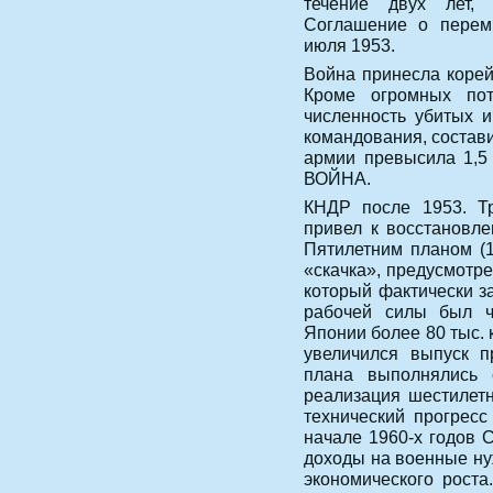
течение двух лет,
Соглашение о перем
июля 1953.
Война принесла корей
Кроме огромных пот
численность убитых 
командования, состави
армии превысила 1,5
ВОЙНА.
КНДР после 1953. Тр
привел к восстановле
Пятилетним планом (
«скачка», предусмотр
который фактически з
рабочей силы был ч
Японии более 80 тыс. 
увеличился выпуск п
плана выполнялись 
реализация шестилетн
технический прогресс
начале 1960-х годов 
доходы на военные ну
экономического роста