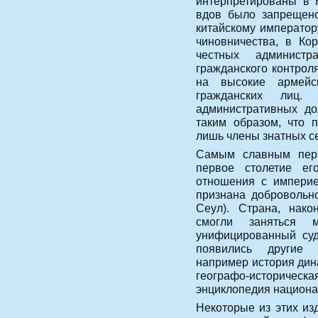
интерпретированы в 
вдов было запрещено
китайскому император
чиновничества, в Ко
честных администр
гражданского контрол
на высокие армейс
гражданских лиц.
административных до
таким образом, что 
лишь члены знатных с
Самым славным пери
первое столетие ег
отношения с империе
признана добровольн
Сеул). Страна, нако
смогли заняться 
унифицированный суд
появились другие 
например история дин
географо-историческа
энциклопедия национа
Некоторые из этих из