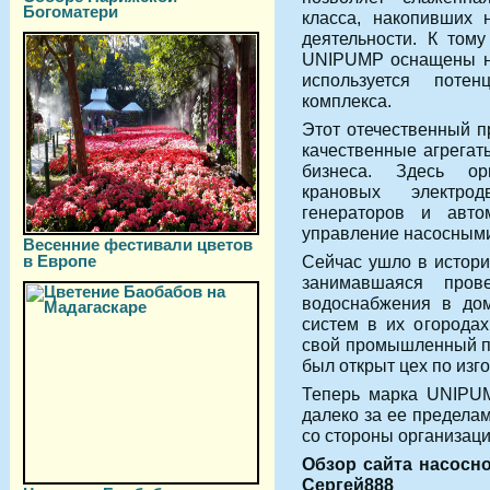
Богоматери
класса, накопивших
деятельности. К том
UNIPUMP оснащены н
используется потен
комплекса.
Этот отечественный п
качественные агрегат
бизнеса. Здесь ор
крановых электро
генераторов и авто
управление насосными
Весенние фестивали цветов
в Европе
Сейчас ушло в истори
занимавшаяся пров
водоснабжения в дом
систем в их огородах
свой промышленный по
был открыт цех по изг
Теперь марка UNIPUM
далеко за ее предела
со стороны организаци
Обзор сайта насосно
Сергей888