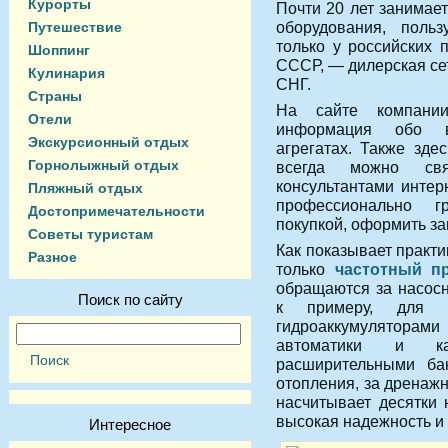
Курорты
Почти 20 лет занимае
оборудования, пол
Путешествие
только у российских 
Шоппинг
СССР, — дилерская се
Кулинария
СНГ.
Страны
На сайте компании
Отели
информация обо в
Экскурсионный отдых
агрегатах. Также зд
Горнолыжный отдых
всегда можно св
консультантами интер
Пляжный отдых
профессионально г
Достопримечательности
покупкой, оформить за
Советы туристам
Как показывает практ
Разное
только
частотный п
обращаются за насос
Поиск по сайту
к примеру, для в
гидроаккумулятора
автоматики и ка
расширительными ба
отопления, за дренаж
насчитывает десятки 
высокая надежность и 
Интересное