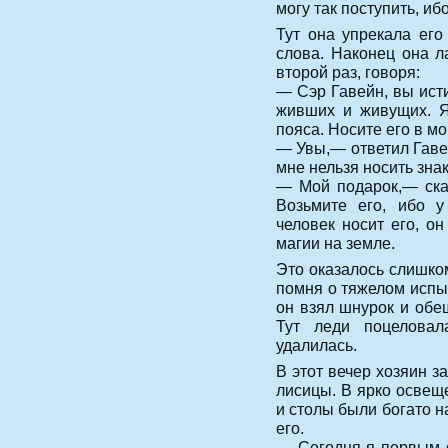
могу так поступить, иб
Тут она упрекала его
слова. Наконец она л
второй раз, говоря:
— Сэр Гавейн, вы ист
живших и живущих. Я
пояса. Носите его в мо
— Увы,— ответил Гаве
мне нельзя носить зна
— Мой подарок,— ска
Возьмите его, ибо у
человек носит его, о
магии на земле.
Это оказалось слишко
помня о тяжелом испы
он взял шнурок и обе
Тут леди поцелова
удалилась.
В этот вечер хозяин з
лисицы. В ярко освеще
и столы были богато н
его.
— Сегодня я первым 