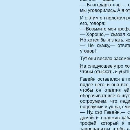
— Благодарю вас,— о
мы уговорились. А я от
И с этим он положил р
его, говоря:
— Возьмите мои трофеи
— Хорошо,— сказал хо
Но хотел бы я знать, ч
— Не скажу,— ответ
уговор!
Тут они весело рассме
На следующее утро хо
чтобы отыскать и убить
Гавейн оставался в п
подле него; и она все
чтобы он ответил ей
оборачивал все в шут
остроумием, что лед
поцелуями и ушла, сме
— Ну, сэр Гавейн,— с
домой и положив каб
трофей, который я 
завоевали вы, чтобы д