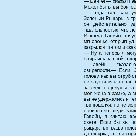
— Бейте! — сказал Га
Может быть, вы боите
— Тогда вот вам уд
Зеленый Рыцарь, в тр
он действительно уд
тщательностью, что л
И когда Гавейн почув
мгновенье отпрыгнул 
закрылся щитом и сказ
— Ну а теперь я мог
опираясь на свой топо
— Гавейн! — сказал о
свирепости.— Если б
голову, как вы отруби
не опустились на вас,
за один поцелуи и за
моя жена в замке, а в
вы не удержались и те
три поцелуя, но не зе
произошло: леди зам
Гавейн, я считаю в
свете. Если бы вы п
рыцарство, ваша голо
до шнурка, то вы спря