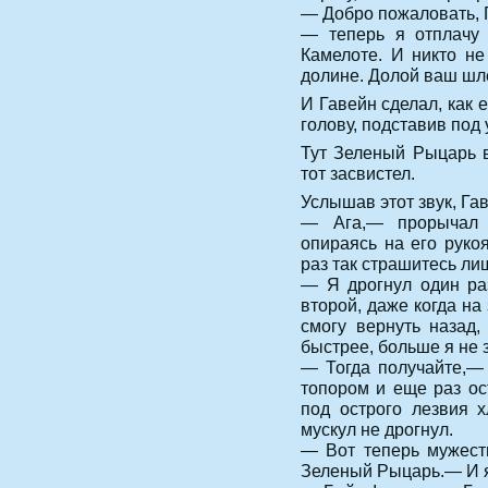
— Добро пожаловать, 
— теперь я отплачу 
Камелоте. И никто не
долине. Долой ваш шле
И Гавейн сделал, как 
голову, подставив под 
Тут Зеленый Рыцарь в
тот засвистел.
Услышав этот звук, Га
— Ага,— прорычал 
опираясь на его руко
раз так страшитесь ли
— Я дрогнул один ра
второй, даже когда на
смогу вернуть назад,
быстрее, больше я не 
— Тогда получайте,—
топором и еще раз ос
под острого лезвия 
мускул не дрогнул.
— Вот теперь мужест
Зеленый Рыцарь.— И я 