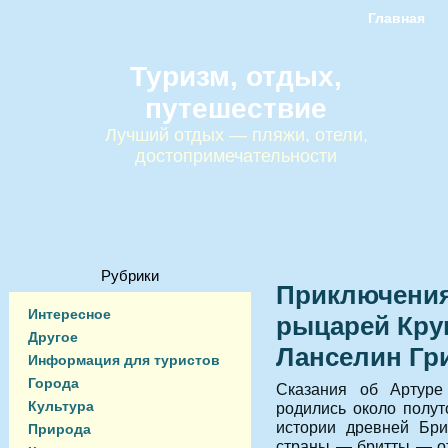
Главная
Туризм, отдых,
путешествие
Лучший отдых — пляжи, отели,
достопримечательности
Рубрики
Приключения
Интересное
рыцарей Кру
Другое
Ланселин Гр
Информация для туристов
Города
Сказания об Артуре
Культура
родились около полут
истории древней Бри
Природа
страны — бритты — от