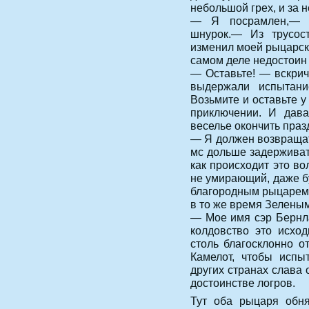
небольшой грех, и за 
— Я посрамлен,— с
шнурок.— Из трусос
изменил моей рыцарско
самом деле недостоин 
— Оставьте! — вскри
выдержали испытани
Возьмите и оставьте у
приключении. И дава
веселье окончить праз
— Я должен возвращат
мс дольше задерживат
как происходит это в
не умирающий, даже б
благородным рыцарем,
в то же время Зелены
— Мое имя сэр Бернл
колдовство это исход
столь благосклонно о
Камелот, чтобы испы
других странах слава 
достоинстве логров.
Тут оба рыцаря обня