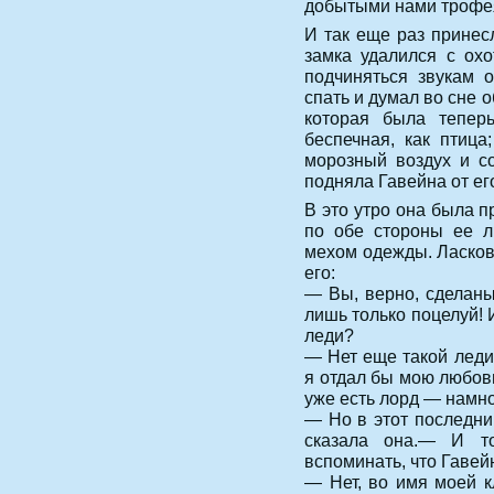
добытыми нами трофе
И так еще раз принесл
замка удалился с охо
подчиняться звукам 
спать и думал во сне 
которая была теперь
беспечная, как птица
морозный воздух и со
подняла Гавейна от ег
В это утро она была п
по обе стороны ее л
мехом одежды. Ласков
его:
— Вы, верно, сделаны
лишь только поцелуй! 
леди?
— Нет еще такой леди
я отдал бы мою любовь
уже есть лорд — намно
— Но в этот последни
сказала она.— И т
вспоминать, что Гавей
— Нет, во имя моей к