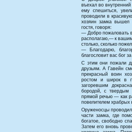
въехал во внутренний
ему спешиться, увел
проводили в красивую 
хозяин замка вышел 
гостя, говоря:
— Добро пожаловать в 
располагаю,— к вашим
столько, сколько пожел
— Благодарю, благ
благословит вас бог за
С этим они пожали др
друзьям. А Гавейн см
прекрасный воин хоз
ростом и широк в п
загоревшим докрасн
бородой, с твердым 
прямой речью — как р
повелителем храбрых 
Оруженосцы проводили
части замка, где пом
богатое, свободно сп
Затем его вновь пров