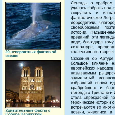
Легенды о храбром 
удалось собрать под 
сокрушить и изгна
фантастическое Логрс
добродетели, благор
своеобразным поэт
истории. Насыщенны
преданий, эти легенд
виде, благодаря тому
литературе, предст
коллективного творчес
20 невероятных фактов об
океане
Сказания об Артуре
большое влияние на
европейских народов.
называемым рыцарск
знаменитый испанск
избравший своим и
храбрейшего и бла
Легенда о Тристане и 
стала «прекрасной п
героические истории о
встречаются во многи
Удивительные факты о
поэзии, живописи, в
Соборе Парижской