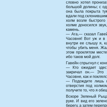
словно хотел прониза
большой долины; с од
она была покрыта ту
вдали под склонившим
холм возле быстрого 
холме доносился звук
камень.
— Ага,— сказал Гавей
Часовня! Вот уж и в
внутри ее слышу я, к
чтобы убить меня. Жал
этом проклятом месте
ибо таков мой долг.
Гавейн спрыгнул с коня
— Кто ожидает здес
закричал он.— Это
Часовне, как и поклялс
— Подождите лишь н
отверстия под холмом
получите то, что я обе
Вскоре Зеленый Рыц
руке. И вид его зелен
берегу, а затем переп