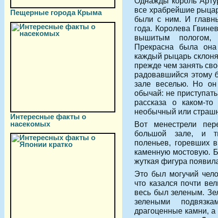
Однажды король Артур
все храбрейшие рыцар
Пещерные города Крыма
были с ним. И главн
года. Королева Гвинев
вышитым пологом, 
Прекрасна была она
каждый рыцарь склоня
прежде чем занять сво
радовавшийся этому 
зале веселью. Но он
обычай: не приступать
рассказа о каком-то
необычный или страшн
Интересные факты о
насекомых
Вот менестрели пер
большой зале, и т
поленьев, горевших в
каменную мостовую. Б
жуткая фигура появила
Это был могучий чело
что казался почти вел
весь был зеленым. Зе
зелеными подвязк
драгоценные камни, а 