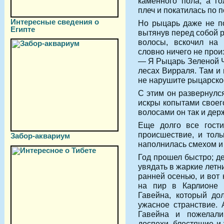
каменного пола, а г
плеч и покатилась по п
Интересные сведения о
Но рыцарь даже не по
Египте
вытянув перед собой р
волосы, вскочил на 
словно ничего не прои
— Я Рыцарь Зеленой Ч
лесах Вирраля. Там и 
не нарушите рыцарско
С этим он развернулс
искры копытами своег
волосами он так и держ
Еще долго все гости
происшествие, и толь
Забор-аквариум
наполнилась смехом и
Год прошел быстро; де
увядать в жаркие летн
ранней осенью, и вот
на пир в Карлионе 
Гавейна, который до
ужасное странствие. 
Гавейна и пожелали
доспехи, блестящие и