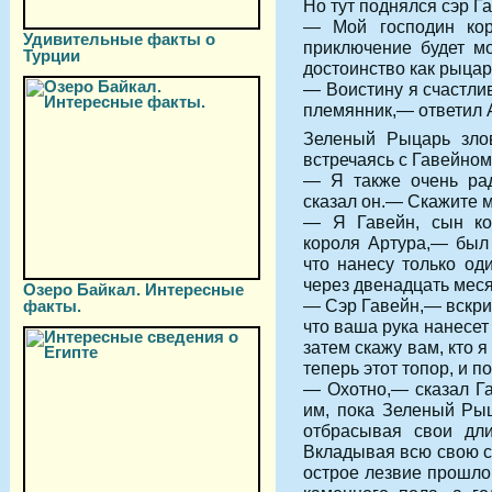
Но тут поднялся сэр Га
— Мой господин кор
Удивительные факты о
приключение будет м
Турции
достоинство как рыцар
— Воистину я счастлив
племянник,— ответил 
Зеленый Рыцарь злов
встречаясь с Гавейном
— Я также очень рад
сказал он.— Скажите 
— Я Гавейн, сын ко
короля Артура,— был 
что нанесу только од
через двенадцать мес
Озеро Байкал. Интересные
— Сэр Гавейн,— вскри
факты.
что ваша рука нанесет
затем скажу вам, кто 
теперь этот топор, и 
— Охотно,— сказал Га
им, пока Зеленый Рыц
отбрасывая свои дл
Вкладывая всю свою си
острое лезвие прошло 