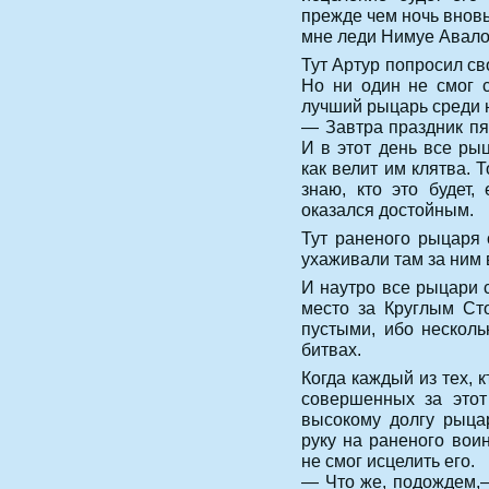
прежде чем ночь вновь
мне леди Нимуе Авало
Тут Артур попросил св
Но ни один не смог с
лучший рыцарь среди 
— Завтра праздник пя
И в этот день все ры
как велит им клятва. 
знаю, кто это будет
оказался достойным.
Тут раненого рыцаря 
ухаживали там за ним в
И наутро все рыцари 
место за Круглым Ст
пустыми, ибо нескол
битвах.
Когда каждый из тех, 
совершенных за этот
высокому долгу рыца
руку на раненого вои
не смог исцелить его.
— Что же, подождем,—