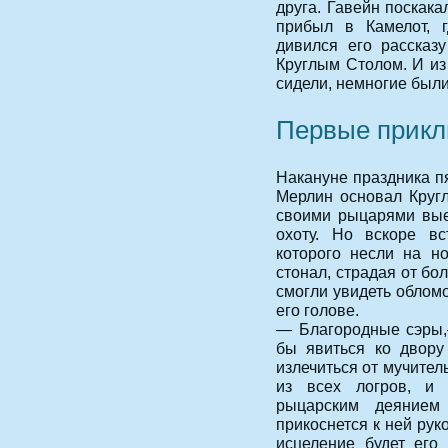
друга. Гавейн поскак
прибыл в Камелот, г
дивился его рассказ
Круглым Столом. И из
сидели, немногие были 
Первые прикл
Накануне праздника пя
Мерлин основал Кругл
своими рыцарями вые
охоту. Но вскоре в
которого несли на н
стонал, страдая от бол
смогли увидеть облом
его голове.
— Благородные сэры,
бы явиться ко двору
излечиться от мучител
из всех логров, и
рыцарским деянием
прикоснется к ней рук
исцеление будет его