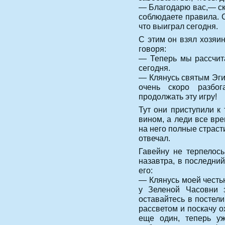
— Благодарю вас,— ска
соблюдаете правила. С
что выиграл сегодня.
С этим он взял хозяи
говоря:
— Теперь мы рассчита
сегодня.
— Клянусь святым Эги
очень скоро разбо
продолжать эту игру!
Тут они приступили к
вином, а леди все вре
на него полные страсти
отвечал.
Гавейну не терпелос
назавтра, в последний
его:
— Клянусь моей честью
у Зеленой Часовни з
оставайтесь в постели
рассветом и поскачу о
еще один, теперь уж