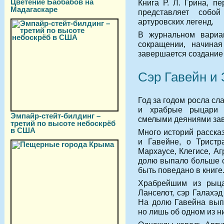
Цветение Баобабов на
Книга Р. Л. Грина, п
Мадагаскаре
представляет собо
артуровских легенд.
В журнальном вариан
сокращении, начиная
завершается создание 
Сэр Гавейн и
Год за годом росла сл
и храбрые рыцари 
Эмпайр-стейт-билдинг –
смелыми деяниями зав
третий по высоте небоскрёб
в США
Много историй расска
и Гавейне, о Тристр
Мархаусе, Клегисе, Аг
долю выпало больше с
быть поведано в книге
Храбрейшим из рыца
Ланселот, сэр Галахэд
На долю Гавейна вып
но лишь об одном из н