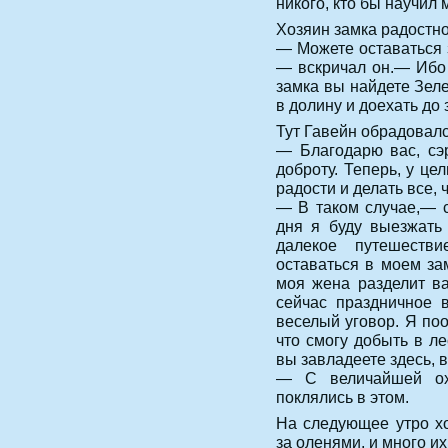
никого, кто бы научил 
Хозяин замка радостно
— Можете оставаться 
— вскричал он.— Ибо 
замка вы найдете Зел
в долину и доехать до
Тут Гавейн обрадовалс
— Благодарю вас, сэр
доброту. Теперь, у це
радости и делать все, 
— В таком случае,— с
дня я буду выезжать 
далекое путешеств
оставаться в моем за
моя жена разделит ва
сейчас праздничное 
веселый уговор. Я по
что смогу добыть в ле
вы завладеете здесь, в
— С величайшей ох
поклялись в этом.
На следующее утро хо
за оленями, и много их