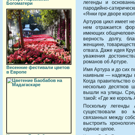
легенды и основанн
Богоматери
пародийно-сатиричес
«Янки при дворе корол
Артуров цикл имеет не
нем отражается фор
имеющих общечеловечес
верность долгу, бл
женщине, товариществ
отвага. Даже идея Кру
уважения достоинст
романов об Артуре.
Весенние фестивали цветов
Имя Артура и до сих 
в Европе
наивным — надежды в
Когда правительство 
несколько десятков 
вышли на улицы. Сред
такой: «Где же король
Поскольку легенды 
существовали во м
связанных между собо
выстроить хронологи
единое целое.