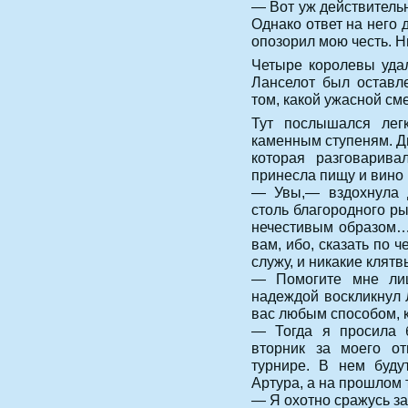
— Вот уж действитель
Однако ответ на него 
опозорил мою честь. Ни
Четыре королевы удал
Ланселот был оставл
том, какой ужасной см
Тут послышался легк
каменным ступеням. Дв
которая разговарив
принесла пищу и вино
— Увы,— вздохнула 
столь благородного р
нечестивым образом…
вам, ибо, сказать по 
служу, и никакие клят
— Помогите мне лиш
надеждой воскликнул 
вас любым способом, к
— Тогда я просила б
вторник за моего от
турнире. В нем буду
Артура, а на прошлом 
— Я охотно сражусь за