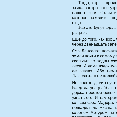
— Тогда, сэр,— прод
замка завтра рано утр
вашего коня. Скачите
которое находится не
отца.
— Все это будет сдел
рыцарь.
Еще до того, как взош
через двенадцать запе
Сэр Ланселот поскака
земли почти к самому е
скользит по водам оз
леса. И дама вздохнул
ее глазах. Ибо нем
Ланселота и не полюби
Несколько дней спуст
Багдемагуса у аббатст
держа простой белый 
узнать его. И там ср
копьем сэра Мадора, 
пощадил их жизнь, к
королем Артуром на 