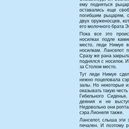
ему подняться рыцар
оставались еще сво
погибшим рыцарям, о
двух оруженосцев, ко
его молочного брата Э
Пока все это прои
носилках подле ками
место, леди Нимуе в
носилкам. Ланселот 
Сразу же рана закрыла
поднялся с носилок. 
за Столом место.
Тут леди Нимуе сдел
нежно поцеловала сэр
залы. Но некоторые и
оказывать такую честь
Гибельного Сиденья
деяния и не выступ
Недовольно они роптал
сэра Лионеля также.
Ланселот, слыша эти 
печален. И поэтому 