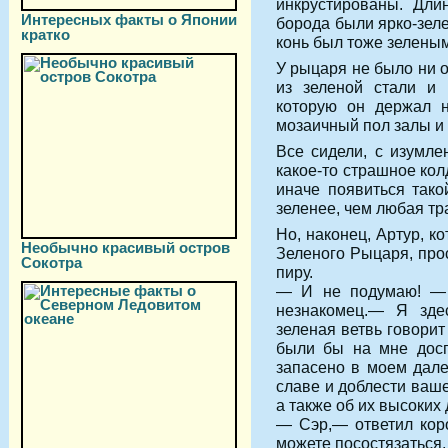
инкрустированы. Дли
Интересных факты о Японии
борода были ярко-зеле
кратко
конь был тоже зеленым
У рыцаря не было ни 
из зеленой стали и 
которую он держал н
мозаичный пол залы и 
Все сидели, с изумле
какое-то страшное ко
иначе появиться тако
зеленее, чем любая тр
Но, наконец, Артур, к
Необычно красивый остров
Зеленого Рыцаря, прос
Сокотра
пиру.
— И не подумаю! — 
незнакомец.— Я зде
зеленая ветвь говорит
были бы на мне досп
запасено в моем дале
славе и доблести ваше
а также об их высоких
— Сэр,— ответил коро
можете посостязаться,