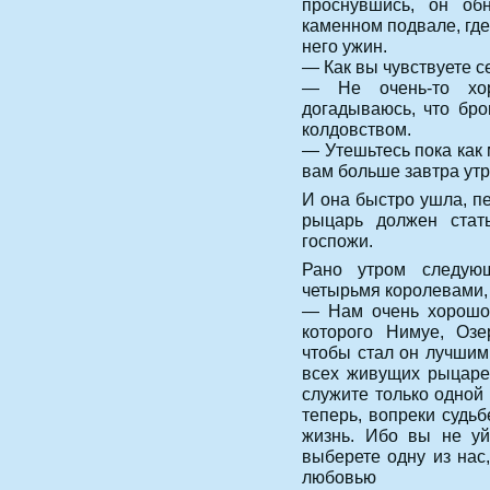
проснувшись, он о
каменном подвале, гд
него ужин.
— Как вы чувствуете с
— Не очень-то хо
догадываюсь, что бр
колдовством.
— Утешьтесь пока как
вам больше завтра утр
И она быстро ушла, пе
рыцарь должен стат
госпожи.
Рано утром следую
четырьмя королевами, 
— Нам очень хорошо 
которого Нимуе, Озе
чтобы стал он лучшим
всех живущих рыцарей
служите только одной
теперь, вопреки судьб
жизнь. Ибо вы не уй
выберете одну из нас
любовью