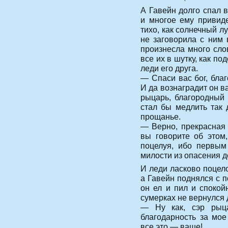
А Гавейн долго спал в
и многое ему привиде
тихо, как солнечный лу
не заговорила с ним 
произнесла много сло
все их в шутку, как п
леди его друга.
— Спаси вас бог, бла
И да вознаградит он в
рыцарь, благородный
стал бы медлить так 
прощанье.
— Верно, прекрасная 
вы говорите об этом
поцелуя, ибо первым
милости из опасения д
И леди ласково поцело
а Гавейн поднялся с п
он ел и пил и спокой
сумерках не вернулся 
— Ну как, сэр рыц
благодарность за мое
все это — ваше!