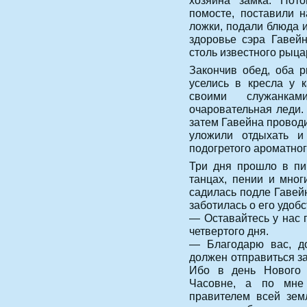
хозяина замка. Пот
помосте, поставили 
ложки, подали блюда и
здоровье сэра Гавейн
столь известного рыца
Закончив обед, оба 
уселись в кресла у 
своими служанка
очаровательная леди.
затем Гавейна проводил
уложили отдыхать и
подогретого ароматног
Три дня прошло в пи
танцах, пении и мног
садилась подле Гавейн
заботилась о его удобс
— Оставайтесь у нас 
четвертого дня.
— Благодарю вас, д
должен отправиться з
Ибо в день Нового 
Часовне, а по мне
правителем всей зем