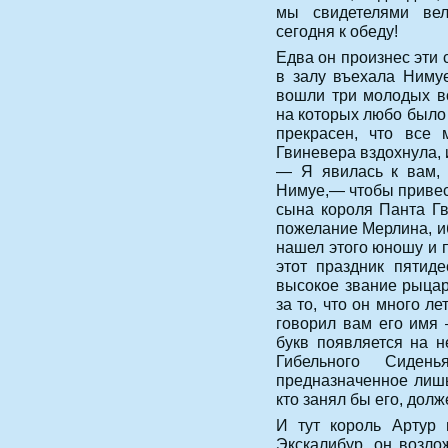
мы свидетелями вел
сегодня к обеду!
Едва он произнес эти 
в залу въехала Нимуе
вошли три молодых в
на которых любо было 
прекрасен, что все 
Гвиневера вздохнула, и
— Я явилась к вам, 
Нимуе,— чтобы привест
сына короля Панта Гв
пожелание Мерлина, и
нашел этого юношу и 
этот праздник пятид
высокое звание рыцар
за то, что он много 
говорил вам его имя 
букв появляется на н
Гибельного Сиден
предназначенное лишь
кто занял бы его, долж
И тут король Артур 
Экскалибур, он возло