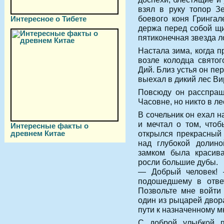
взял в руку топор З
боевого коня Грингал
Интересное о Тибете
держа перед собой щи
пятиконечная звезда л
Настала зима, когда 
возле колодца свято
Дий. Близ устья он пе
выехал в дикий лес Ви
Повсюду он расспраш
Часовне, но никто в ле
В сочельник он ехал н
и мечтал о том, что
Интересные факты о
древнем Китае
открылся прекрасный
над глубокой долино
замком была красива
росли большие дубы.
— Добрый человек! —
подошедшему в отве
Позвольте мне войти 
один из рыцарей двор
пути к назначенному м
С доброй улыбкой п