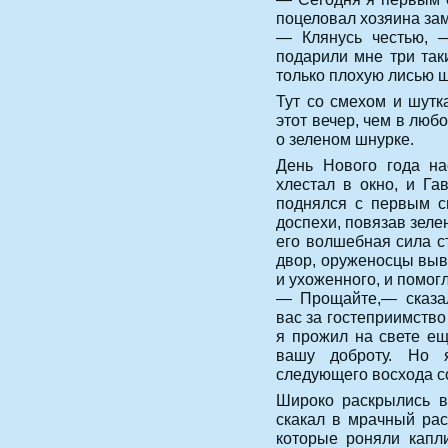
поцеловал хозяина зам
— Клянусь честью, —
подарили мне три так
только плохую лисью ш
Тут со смехом и шутк
этот вечер, чем в люб
о зеленом шнурке.
День Нового года на
хлестал в окно, и Га
поднялся с первым с
доспехи, повязав зеле
его волшебная сила с
двор, оруженосцы выв
и ухоженного, и помог
— Прощайте,— сказал
вас за гостеприимство
я прожил на свете ещ
вашу доброту. Но 
следующего восхода с
Широко раскрылись в
скакал в мрачный ра
которые роняли капли