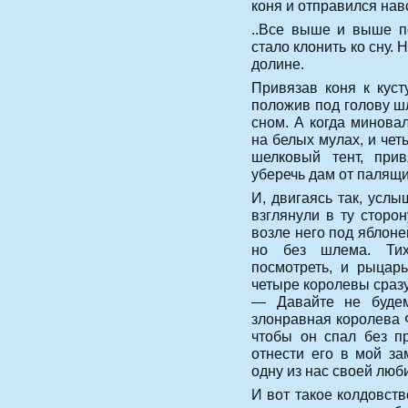
коня и отправился нав
..Все выше и выше п
стало клонить ко сну.
долине.
Привязав коня к куст
положив под голову ш
сном. А когда минова
на белых мулах, и че
шелковый тент, при
уберечь дам от палящи
И, двигаясь так, услы
взглянули в ту сторон
возле него под яблон
но без шлема. Тих
посмотреть, и рыцарь
четыре королевы сразу
— Давайте не будем
злонравная королева 
чтобы он спал без п
отнести его в мой за
одну из нас своей люб
И вот такое колдовств