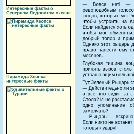
— Вовсе нет! — в
Интересные факты о
ревоподобным голосо
Северном Ледовитом океане
юнцов, которых мог б
чтобы устроить на в
Если найдется хоть од
чтобы мог обменятьс
добрый топор и прим
Однако этот рыцарь д
право нанести ему о
месяцев.
Глубокая тишина воц
принять вызов: столь
устрашающим большой 
Пирамида Хеопса
интересные факты
Тут Зеленый Рыцарь ст
— Действитедьно ли э
а все, кто сидит за 
Стола? И не рассталис
одно упоминание о
замолчать?
— Рыцарь! — вскричал
Если никто не встанет
готовы к удару!