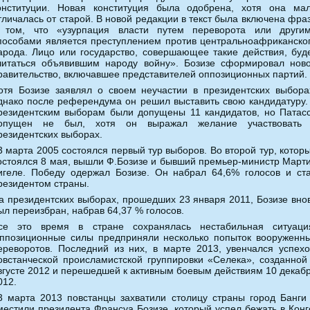
онституции. Новая конституция была одобрена, хотя она ма
тличалась от старой. В новой редакции в текст была включена фра
 том, что «узурпация власти путем переворота или други
пособами является преступлением против центральноафриканско
арода. Лицо или государство, совершающее такие действия, буд
читаться объявившим народу войну». Бозизе сформировал нов
равительство, включавшее представителей оппозиционных партий.
отя Бозизе заявлял о своем неучастии в президентских выбора
днако после референдума он решил выставить свою кандидатуру.
резидентским выборам были допущены 11 кандидатов, но Патас
опущен не был, хотя он выражал желание участвовать
резидентских выборах.
3 марта 2005 состоялся первый тур выборов. Во второй тур, котор
остоялся 8 мая, вышли Ф.Бозизе и бывший премьер-министр Март
игеле. Победу одержал Бозизе. Он набрал 64,6% голосов и ст
резидентом страны.
а президентских выборах, прошедших 23 января 2011, Бозизе вно
ыл переизбран, набрав 64,37 % голосов.
се это время в стране сохранялась нестабильная ситуаци
ппозиционные силы предприняли несколько попыток вооруженн
ереворотов. Последний из них, в марте 2013, увенчался успех
овстанческой происламистской группировки «Селека», созданной
вгусте 2012 и перешедшей к активным боевым действиям 10 декаб
012.
3 марта 2013 повстанцы захватили столицу страны город Банги
местили президента Франсуа Бозизе, который успел бежать в Конг