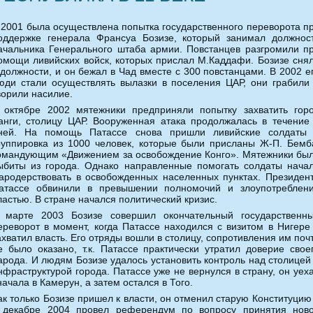
 2001 была осуществлена попытка государственного переворота п
оддержке генерала Франсуа Бозизе, который занимал должнос
ачальника Генерального штаба армии. Повстанцев разгромили п
омощи ливийских войск, которых прислал М.Каддафи. Бозизе сня
 должности, и он бежал в Чад вместе с 300 повстанцами. В 2002 е
юди стали осуществлять вылазки в поселения ЦАР, они грабили
ворили насилие.
 октябре 2002 мятежники предприняли попытку захватить гор
анги, столицу ЦАР. Вооруженная атака продолжалась в течение
ней. На помощь Патассе снова пришли ливийские солдаты
руппировка из 1000 человек, которые были присланы Ж-П. Бемб
омандующим «Движением за освобождение Конго». Мятежники бы
ыбиты из города. Однако направленные помогать солдаты нача
ародерствовать в освобожденных населенных пунктах. Президен
атассе обвинили в превышении полномочий и злоупотреблен
ластью. В стране начался политический кризис.
 марте 2003 Бозизе совершил окончательный государственн
ереворот в момент, когда Патассе находился с визитом в Нигере
ахватил власть. Его отряды вошли в столицу, сопротивления им поч
е было оказано, т.к. Патассе практически утратил доверие свое
арода. И людям Бозизе удалось установить контроль над столицей
нфраструктурой города. Патассе уже не вернулся в страну, он уех
начала в Камерун, а затем остался в Того.
ак только Бозизе пришел к власти, он отменил старую Конституцию
 декабре 2004 провел референдум по вопросу принятия нов