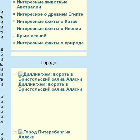
Интересные животные
Австралии
ри
Интересное о древнем Египте
ть
Интересные факты о Китае
ри
ли
Интересные факты о Японии
го
Крым весной
 и
Интересные факты о природе
од
 6
 и
Города
а,
ли
ли
та
Диллингхем: ворота в
ии
Бристольский залив Аляски
ый
 и
ти
го
 и
ал
 и
ой