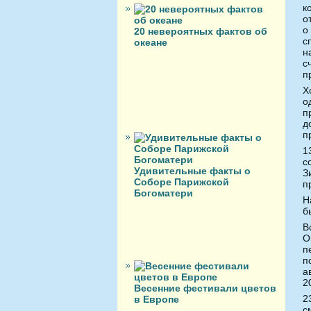
к
о
о
20 невероятных фактов об
с
океане
н
с
п
Х
о
п
д
п
1
с
Удивительные факты о
З
Соборе Парижской
п
Богоматери
Н
б
В
О
п
п
а
2
Весенние фестивали цветов
2
в Европе
с