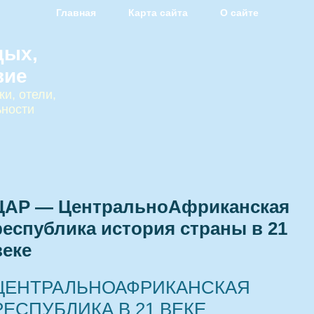
Главная
Карта сайта
О сайте
дых,
вие
и, отели,
ьности
ЦАР — ЦентральноАфриканская
республика история страны в 21
веке
ЦЕНТРАЛЬНОАФРИКАНСКАЯ
РЕСПУБЛИКА В 21 ВЕКЕ