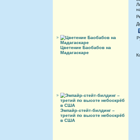
Л
н
Р
Д
Р
Цветение Баобабов на
Мадагаскаре
К
Эмпайр-стейт-билдинг –
третий по высоте небоскрёб
в США