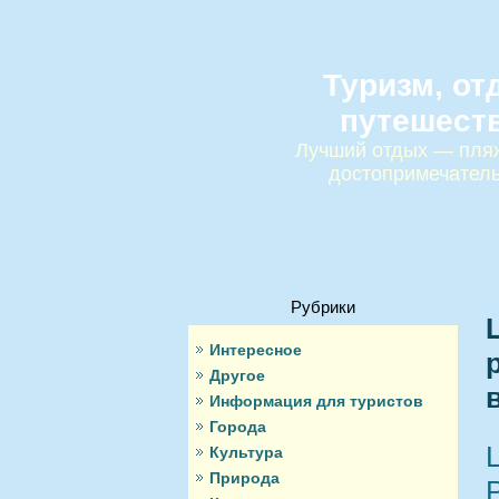
Туризм, от
путешест
Лучший отдых — пляж
достопримечател
Рубрики
Интересное
Другое
Информация для туристов
Города
Культура
Природа