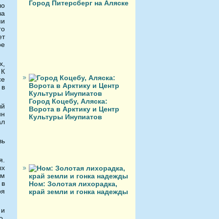
Город Питерсберг на Аляске
ло
за
ми
го
ет
ое
х,
 К
се
 в
Город Коцебу, Аляска:
ый
Ворота в Арктику и Центр
ин
Культуры Инупиатов
ал
вь
я.
ых
ом
 в
Ном: Золотая лихорадка,
ря
край земли и гонка надежды
 и
о.