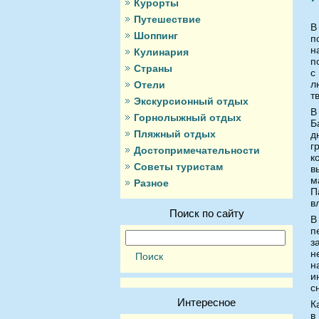
Курорты
Путешествие
В
Шоппинг
п
н
Кулинария
п
Страны
с
л
Отели
т
Экскурсионный отдых
В
Горнолыжный отдых
Б
Пляжный отдых
д
г
Достопримечательности
к
Советы туристам
в
м
Разное
П
в
Поиск по сайту
В
п
з
н
н
и
с
Интересное
К
в