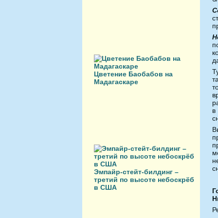
С
с
п
Н
п
к
д
Т
Цветение Баобабов на
т
Мадагаскаре
т
в
р
в
с
В
п
п
м
н
с
Эмпайр-стейт-билдинг –
третий по высоте небоскрёб
в США
Г
Н
Р