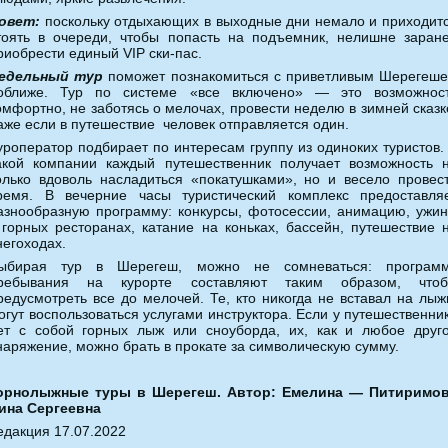
овет:
поскольку отдыхающих в выходные дни немало и приходит
тоять в очереди, чтобы попасть на подъемник, нелишне заран
риобрести единый VIP ски-пас.
едельный тур
поможет познакомиться с приветливым Шерегеш
оближе. Тур по системе «все включено» — это возможнос
омфортно, не заботясь о мелочах, провести неделю в зимней сказк
аже если в путешествие человек отправляется один.
уроператор подбирает по интересам группу из одиноких туристов.
акой компании каждый путешественник получает возможность 
олько вдоволь насладиться «покатушками», но и весело провес
ремя. В вечерние часы туристический комплекс предоставля
азнообразную программу: конкурсы, фотосессии, анимацию, ужи
 горных ресторанах, катание на коньках, бассейн, путешествие 
негоходах.
ыбирая тур в Шерегеш, можно не сомневаться: програм
ребывания на курорте составляют таким образом, что
редусмотреть все до мелочей. Те, кто никогда не вставал на лыж
огут воспользоваться услугами инструктора. Если у путешественни
ет с собой горных лыж или сноуборда, их, как и любое друг
наряжение, можно брать в прокате за символическую сумму.
орнолыжные туры в Шерегеш. Автор: Емелина — Питиримо
ина Сергеевна
едакция 17.07.2022