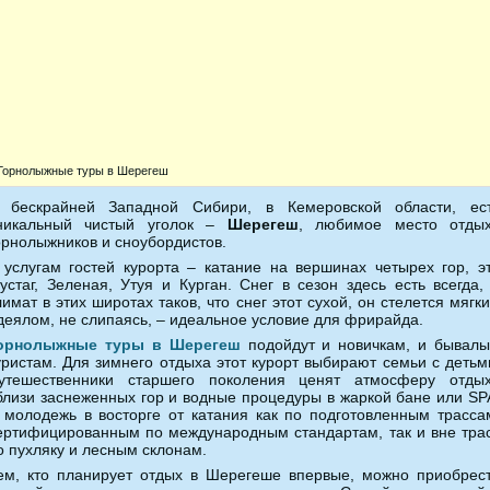
Горнолыжные туры в Шерегеш
 бескрайней Западной Сибири, в Кемеровской области, ес
никальный чистый уголок –
Шерегеш
, любимое место отды
орнолыжников и сноубордистов.
 услугам гостей курорта – катание на вершинах четырех гор, э
устаг, Зеленая, Утуя и Курган. Снег в сезон здесь есть всегда,
лимат в этих широтах таков, что снег этот сухой, он стелется мягк
деялом, не слипаясь, – идеальное условие для фрирайда.
орнолыжные туры в Шерегеш
подойдут и новичкам, и бывал
уристам. Для зимнего отдыха этот курорт выбирают семьи с детьм
утешественники старшего поколения ценят атмосферу отды
близи заснеженных гор и водные процедуры в жаркой бане или SP
 молодежь в восторге от катания как по подготовленным трасса
ертифицированным по международным стандартам, так и вне тра
о пухляку и лесным склонам.
ем, кто планирует отдых в Шерегеше впервые, можно приобрес