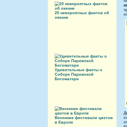
г
т
т
20 невероятных фактов об
о
океане
Удивительные факты о
Соборе Парижской
Богоматери
Д
с
Весенние фестивали цветов
о
в Европе
б