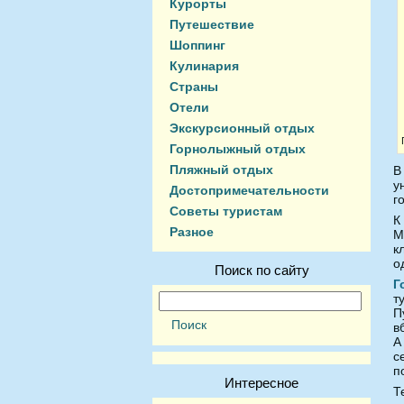
Курорты
Путешествие
Шоппинг
Кулинария
Страны
Отели
Экскурсионный отдых
Горнолыжный отдых
Пляжный отдых
В
у
Достопримечательности
г
Советы туристам
К
Разное
М
к
о
Поиск по сайту
Г
т
П
в
А
с
п
Интересное
Т