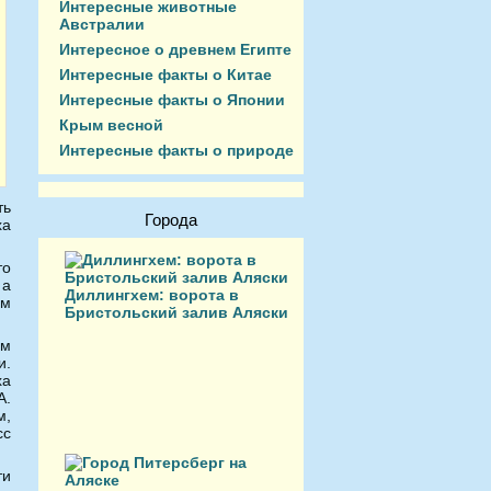
Интересные животные
Австралии
Интересное о древнем Египте
Интересные факты о Китае
Интересные факты о Японии
Крым весной
Интересные факты о природе
ть
Города
ха
то
 а
Диллингхем: ворота в
им
Бристольский залив Аляски
ым
и.
ха
A.
м,
сс
ти