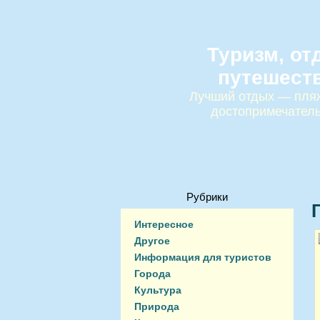
Туризм, от
путешест
Лучший отдых — пляж
достопримечател
Рубрики
Интересное
Другое
Информация для туристов
Города
Культура
Природа