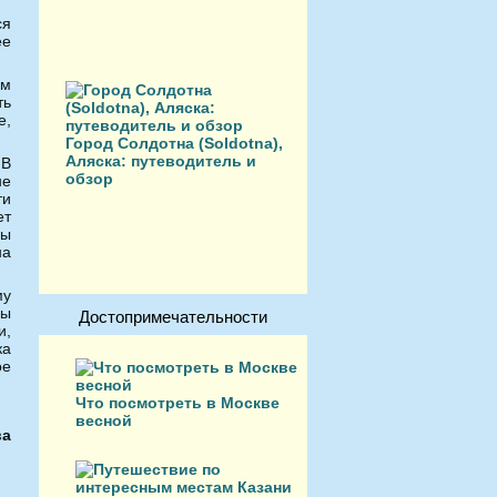
ся
ее
ем
ть
е,
Город Солдотна (Soldotna),
Аляска: путеводитель и
 В
обзор
не
ти
ет
ны
на
му
бы
Достопримечательности
и,
ка
ое
Что посмотреть в Москве
весной
ва