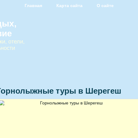
Главная
Карта сайта
О сайте
дых,
вие
и, отели,
ьности
Горнолыжные туры в Шерегеш