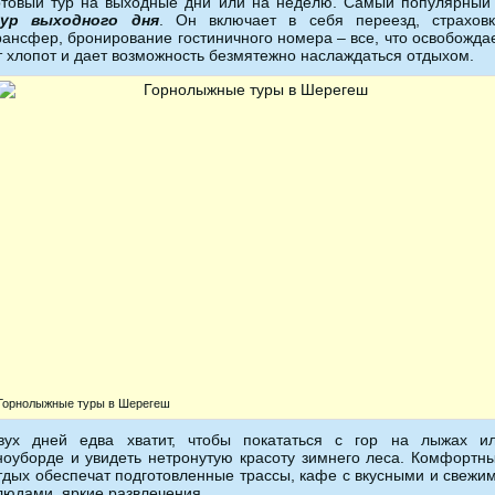
отовый тур на выходные дни или на неделю. Самый популярный
ур выходного дня
. Он включает в себя переезд, страховк
рансфер, бронирование гостиничного номера – все, что освобожда
т хлопот и дает возможность безмятежно наслаждаться отдыхом.
Горнолыжные туры в Шерегеш
вух дней едва хватит, чтобы покататься с гор на лыжах и
ноуборде и увидеть нетронутую красоту зимнего леса. Комфортн
тдых обеспечат подготовленные трассы, кафе с вкусными и свежи
людами, яркие развлечения.