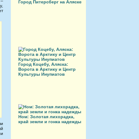
 –
Город Питерсберг на Аляске
у,
ет
Город Коцебу, Аляска:
Ворота в Арктику и Центр
Культуры Инупиатов
Ном: Золотая лихорадка,
край земли и гонка надежды
ли
ый
ми