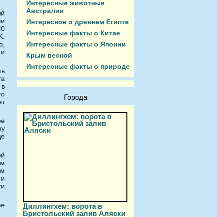
.
Интересные животные
Австралии
ый
ми
Интересное о древнем Египте
20
Интересные факты о Китае
K.
Интересные факты о Японии
о,
 и
Крым весной
Интересные факты о природе
ть
та
 в
ro
Города
ет
ое
ру
де
ой
ым
ом
 и
ти
не
Диллингхем: ворота в
Бристольский залив Аляски