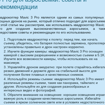
рекомендации
вадрокоптер Mavic 3 Pro является одним из самых популярных
ощных дронов на рынке, который отлично подходит для аэросъемк
 этой статье мы рассмотрим, как использовать квадрокоптер Mavic
ro для создания высококачественных аэросъемок, а так
редоставим советы и рекомендации по его использованию.
Подготовьте квадрокоптер к полету: перед тем, как начать
съемку, убедитесь, что батарея полностью заряжена, пропелле
установлены правильно и дрон настроен корректно.
Изучите функции камеры: квадрокоптер Mavic 3 Pro оснащен
камерой с высоким разрешением и возможностью съемки в 5.1K
Изучите все возможности камеры, чтобы использовать ее на
максимум.
Управляйте дроном аккуратно: при полете старайтесь избегат
резких движений и держите дрон на стабильной высоте для
получения более плавных и качественных снимков.
Используйте режимы съемки: квадрокоптер Mavic 3 Pro имеет
различные режимы съемки, такие как панорама, таймлапс и
другие. Используйте их для создания разнообразных и
интересных видео и фотографий.
Обратите внимание на освещение: хорошее освещение играе
важную роль в создании качественных аэросъемок. Избегайте
съемки в ярком солнечном свете или в условиях недостаточного