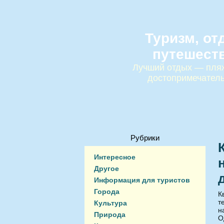
Туризм, от
путешест
Лучший отдых — пляж
достопримечател
Рубрики
Интересное
Другое
Информация для туристов
Города
К
т
Культура
н
Природа
О