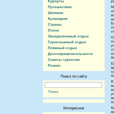
Курорты
р
Путешествие
M
о
Шоппинг
в
Кулинария
м
Б
Страны
п
Отели
с
Экскурсионный отдых
О
п
Горнолыжный отдых
у
Пляжный отдых
о
о
Достопримечательности
б
Советы туристам
Е
Разное
в
с
б
Поиск по сайту
В
в
к
у
в
а
К
Интересное
к