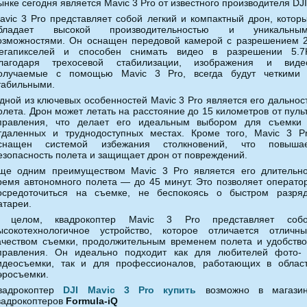
ынке сегодня является Mavic 3 Pro от известного производителя DJI
avic 3 Pro представляет собой легкий и компактный дрон, котор
бладает высокой производительностью и уникальны
озможностями. Он оснащен передовой камерой с разрешением 
егапикселей и способен снимать видео в разрешении 5.7
лагодаря трехосевой стабилизации, изображения и виде
олучаемые с помощью Mavic 3 Pro, всегда будут четкими
табильными.
дной из ключевых особенностей Mavic 3 Pro является его дальнос
олета. Дрон может летать на расстояние до 15 километров от пуль
правления, что делает его идеальным выбором для съемки
тдаленных и труднодоступных местах. Кроме того, Mavic 3 P
снащен системой избежания столкновений, что повыша
езопасность полета и защищает дрон от повреждений.
ще одним преимуществом Mavic 3 Pro является его длительн
ремя автономного полета — до 45 минут. Это позволяет операто
осредоточиться на съемке, не беспокоясь о быстром разря
атареи.
 целом, квадрокоптер Mavic 3 Pro представляет соб
ысокотехнологичное устройство, которое отличается отличн
ачеством съемки, продолжительным временем полета и удобств
правления. Он идеально подходит как для любителей фото-
идеосъемки, так и для профессионалов, работающих в облас
эросъемки.
вадрокоптер
DJI Mavic 3 Pro купить
возможно в магази
вадрокоптеров
Formula-iQ