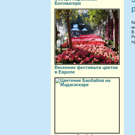
Богоматери
К
м
В
P
п
Весенние фестивали цветов
в Европе