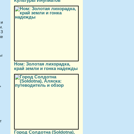
Культуры Инупиатов
 и
и.
 3
же
ры
Ном: Золотая лихорадка,
край земли и гонка надежды
.
ь
т
Город Солдотна (Soldotna),