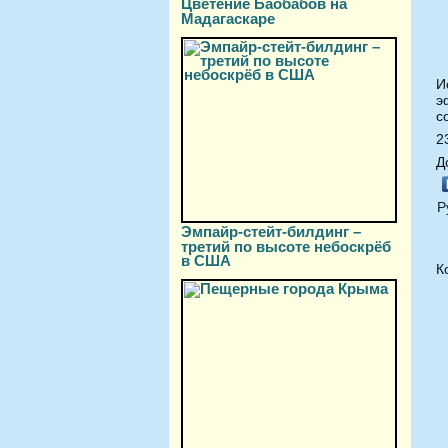
Цветение Баобабов на
Мадагаскаре
И
э
с
2
Д
Р
Эмпайр-стейт-билдинг –
третий по высоте небоскрёб
в США
К