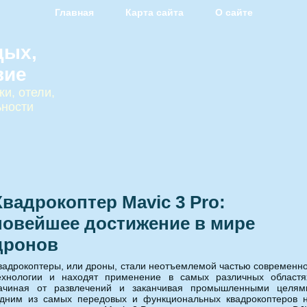
Главная
Карта сайта
О сайте
дых,
вие
и, отели,
ьности
Квадрокоптер Mavic 3 Pro:
новейшее достижение в мире
дронов
вадрокоптеры, или дроны, стали неотъемлемой частью современн
ехнологии и находят применение в самых различных областя
ачиная от развлечений и заканчивая промышленными целям
дним из самых передовых и функциональных квадрокоптеров 