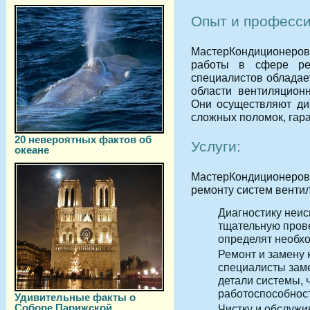
Опыт и професс
МастерКондиционеров 
работы в сфере ре
специалистов обладае
области вентиляцион
Они осуществляют диа
сложных поломок, гара
20 невероятных фактов об
Услуги:
океане
МастерКондиционеров
ремонту систем вентил
Диагностику неис
тщательную пров
определят необх
Ремонт и замену 
специалисты зам
детали системы, 
работоспособност
Удивительные факты о
Соборе Парижской
Чистку и обслужи