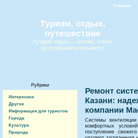
Главная
Туризм, отдых,
путешествие
Лучший отдых — пляжи, отели,
достопримечательности
Рубрики
Ремонт сист
Интересное
Казани: над
Другое
компании Ма
Информация для туристов
Города
Системы вентиляции
Культура
комфортных услови
поступление свежего
Природа
удаляют загрязнения и