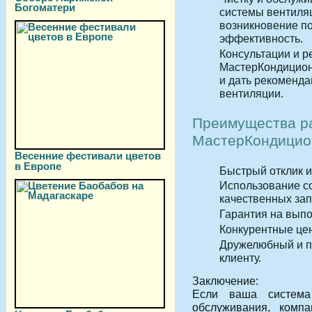
Богоматери
системы вентиля
возникновение п
эффективность.
Консультации и 
МастерКондицион
и дать рекоменда
вентиляции.
Преимущества р
МастерКондицио
Весенние фестивали цветов
в Европе
Быстрый отклик и
Использование с
качественных зап
Гарантия на вып
Конкурентные цен
Дружелюбный и п
клиенту.
Заключение:
Если ваша система
обслуживания, комп