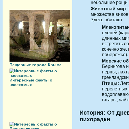
небольшие рощи и
Животный мир:
множества видов,
Здесь обитают:
Млекопита
оленей (кар
длинных миг
встретить ло
конечно же,
побережье).
Морские об
Пещерные города Крыма
Берингова и
нерпы, лахта
гренландский
Интересные факты о
Птицы:
Лето
насекомых
перелетных 
водоплавающ
гагары, чайк
История: От дре
лихорадки