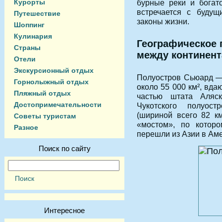
Курорты
бурные реки и богат
встречается с будущ
Путешествие
законы жизни.
Шоппинг
Кулинария
Географическое 
Страны
между континен
Отели
Экскурсионный отдых
Полуостров Сьюард —
Горнолыжный отдых
около 55 000 км², вд
Пляжный отдых
частью штата Аляс
Достопримечательности
Чукотского полуос
(шириной всего 82 км
Советы туристам
«мостом», по котор
Разное
перешли из Азии в Аме
Поиск по сайту
Интересное