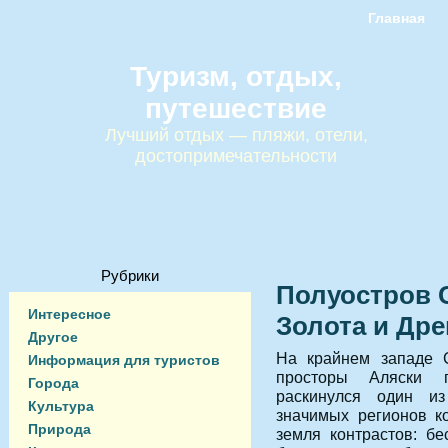
Главная
Туризм, отдых,
путешествие
Лучший отдых — пляжи, отели,
достопримечательности
Рубрики
Полуостров 
Интересное
Золота и Дре
Другое
На крайнем западе С
Информация для туристов
просторы Аляски п
Города
раскинулся один и
Культура
значимых регионов к
Природа
земля контрастов: бе