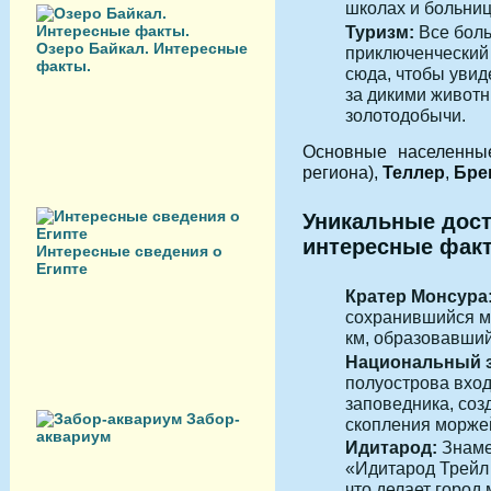
школах и больниц
Туризм:
Все боль
Озеро Байкал. Интересные
приключенческий
факты.
сюда, чтобы увид
за дикими животн
золотодобычи.
Основные населенн
региона),
Теллер
,
Бре
Уникальные дос
интересные фак
Интересные сведения о
Египте
Кратер Монсура
сохранившийся м
км, образовавший
Национальный з
полуострова вход
заповедника, соз
Забор-
скопления моржей
аквариум
Идитарод:
Знаме
«Идитарод Трейл 
что делает город