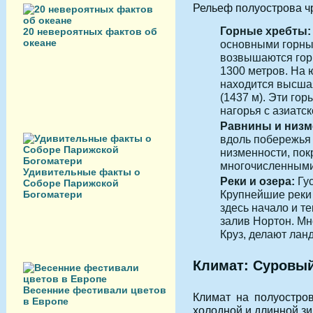
Рельеф полуострова ч
Горные хребты:
20 невероятных фактов об
океане
основными горны
возвышаются го
1300 метров. На 
находится высша
(1437 м). Эти го
нагорья с азиатс
Равнины и низм
вдоль побережья
низменности, пок
многочисленными
Удивительные факты о
Реки и озера:
Гус
Соборе Парижской
Крупнейшие рек
Богоматери
здесь начало и те
залив Нортон. Мн
Круз, делают ла
Климат: Суровый
Весенние фестивали цветов
Климат на полуостро
в Европе
холодной и длинной зи