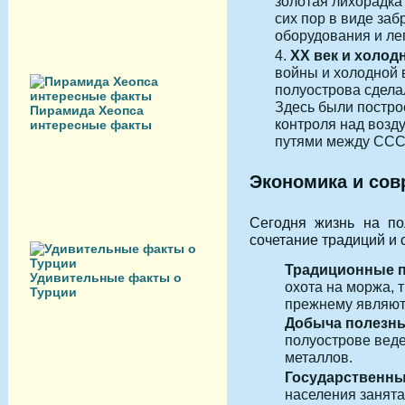
золотая лихорадка
сих пор в виде за
оборудования и ле
XX век и холод
войны и холодной 
полуострова сдела
Здесь были постро
Пирамида Хеопса
контроля над возд
интересные факты
путями между ССС
Экономика и сов
Сегодня жизнь на по
сочетание традиций и 
Традиционные 
Удивительные факты о
охота на моржа, 
Турции
прежнему являютс
Добыча полезны
полуострове веде
металлов.
Государственны
населения занята