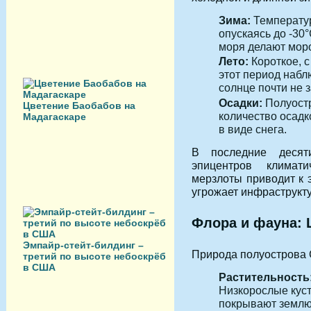
Зима:
Температур
опускаясь до -30
моря делают мор
Лето:
Короткое, с
этот период набл
солнце почти не з
Осадки:
Полуостр
Цветение Баобабов на
количество осадк
Мадагаскаре
в виде снега.
В последние десят
эпицентров климат
мерзлоты приводит к 
угрожает инфраструкт
Флора и фауна: 
Эмпайр-стейт-билдинг –
Природа полуострова 
третий по высоте небоскрёб
в США
Растительность
Низкорослые куст
покрывают землю.