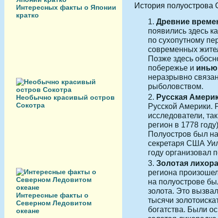
История полуострова 
Интересных факты о Японии
кратко
Древние време
появились здесь ка
по сухопутному пе
современных жител
Позже здесь обос
побережье и
инью
неразрывно связана
рыболовством.
Русская Америк
Необычно красивый остров
Сокотра
Русской Америки. 
исследователи, та
регион в 1778 году
Полуостров был на
секретаря США Уил
году организовал п
Золотая лихора
региона произошел 
на полуострове б
золота. Это вызва
Интересные факты о
тысячи золотоиска
Северном Ледовитом
богатства. Были о
океане