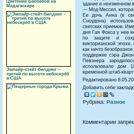
Цветение Баобабов на
здание в неизменном в
Мадагаскаре
— Мод Мессел, котора
Ее дочь Анна (в св
Сноудона) использ
светских приемов. Име
дня Гая Фокса у нее 
по защите и сохр
викторианской эпохи,
как нечто безобразное
поддержке сэра Джон
Певзнера зародилос
использовало дом 1
Эмпайр-стейт-билдинг –
временной штаб-кварт
третий по высоте небоскрёб
в США
Редактировано 8.05.2
Добавить себе закладку
Рубрика:
Разное
Комментарии запре