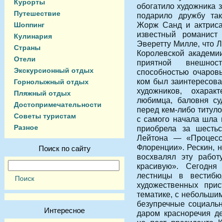
Курорты
обогатило художника 
Путешествие
подарило дружбу так
Жорж Санд и актриса
Шоппинг
известный романист 
Кулинария
Эверетту Милле, что 
Страны
Королевской академии
Отели
приятной внешнос
Экскурсионный отдых
способностью очаровы
ком был заинтересова
Горнолыжный отдых
художников, охарак
Пляжный отдых
любимца, баловня су
Достопримечательности
перед кем-либо титул
Советы туристам
с самого начала шла 
Разное
приобрела за шесть
Лейтона — «Процес
Флоренции». Рескин, 
Поиск по сайту
восхвалял эту работ
красивую». Сегодня
лестницы в вестибю
художественных прис
тематике, с небольши
безупречные социаль
Интересное
даром красноречия д