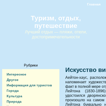
Главная
Туризм, отдых,
путешествие
Лучший отдых — пляжи, отели,
достопримечательности
Рубрики
Искусство в
Интересное
Аейтон-хаус, располо
Другое
напоминает художест
Информация для туристов
факт в полной мере от
Города
Лейтона (1830-189
удостоился дворянско
Культура
произошло на самом 
Природа
Лейтона буквально 