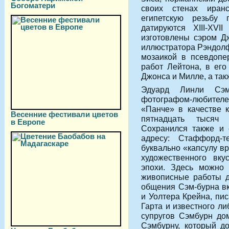
Богоматери
своих стенах иран
египетскую резьбу
датируются XIII-XVI
изготовлены сэром Д
иллюстратора Рэндолф
мозаикой в псевдопе
работ Лейтона, в его
Джонса и Милле, а так
Эдуард Линли Сэм
фотографом-любител
«Панче» в качестве к
Весенние фестивали цветов
пятнадцать тысяч
в Европе
Сохранился также и 
адресу: Стаффорд-т
буквально «капсулу в
художественного вку
эпохи. Здесь можно
живописные работы д
общения Сэм-бурна вк
и Уолтера Крейна, пи
Гарта и известного ли
супругов Сэмбурн до
Сэмбурну, который д