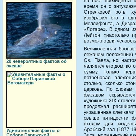
на пост президента 
время он с энтузиаз
Стрелковой роты х
изобразил его в од
Меллифонта, а Дизра
«Лотаре». В одном из
Лейтон «настолько п
возможно для человека
Великолепная бронзов
лежачем положении) 
Св. Павла, но насто
20 невероятных фактов об
океане
является его дом, ко
сумму. Только перв
потребовал вложени
столько, сколько ст
церковь. По словам 
фасадом скрывает
художника XIX столети
продолжал расширят
украшенная слепками 
свыше пятидесяти ф
входом для моделе
Арабский зал (1877-1
Удивительные факты о
Соборе Парижской
Зиса, норманнский дв