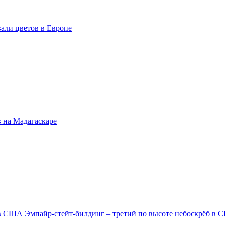
али цветов в Европе
 на Мадагаскаре
Эмпайр-стейт-билдинг – третий по высоте небоскрёб в