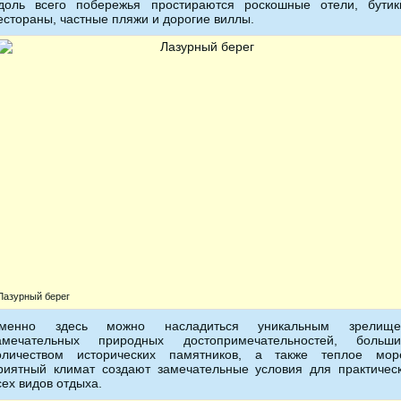
доль всего побережья простираются роскошные отели, бутик
естораны, частные пляжи и дорогие виллы.
Лазурный берег
менно здесь можно насладиться уникальным зрелищ
амечательных природных достопримечательностей, больш
оличеством исторических памятников, а также теплое мор
риятный климат создают замечательные условия для практичес
сех видов отдыха.