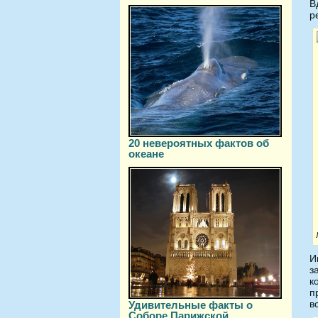
В
р
20 невероятных фактов об
океане
И
з
к
п
в
Удивительные факты о
Соборе Парижской