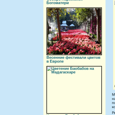
Богоматери
Весенние фестивали цветов
в Европе
М
н
п
к
Р