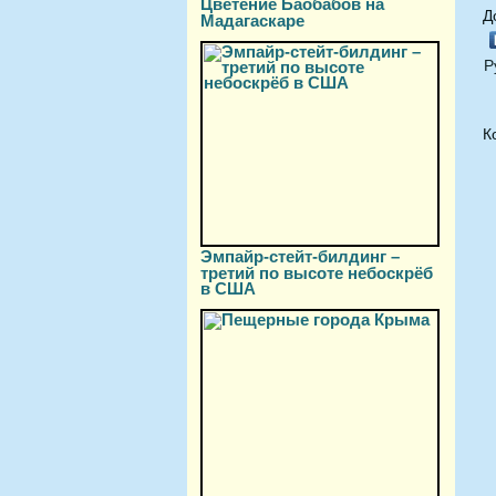
Цветение Баобабов на
Д
Мадагаскаре
Р
К
Эмпайр-стейт-билдинг –
третий по высоте небоскрёб
в США