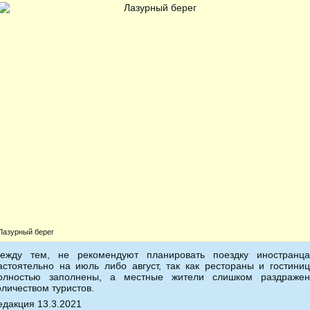
Лазурный берег
ежду тем, не рекомендуют планировать поездку иностранц
астоятельно на июль либо август, так как рестораны и гостини
олностью заполнены, а местные жители слишком раздраже
оличеством туристов.
едакция 13.3.2021