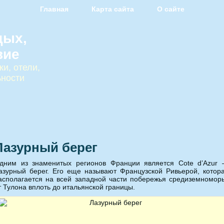
Главная
Карта сайта
О сайте
дых,
вие
и, отели,
ьности
Лазурный берег
дним из знаменитых регионов Франции является Cote d’Azur
азурный берег. Его еще называют Французской Ривьерой, котор
асполагается на всей западной части побережья средиземномор
т Тулона вплоть до итальянской границы.