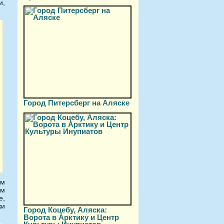
и,
Город Питерсберг на Аляске
ем
им
е,
ки
Город Коцебу, Аляска:
Ворота в Арктику и Центр