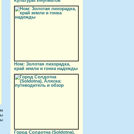
Культуры Инупиатов
Ном: Золотая лихорадка,
край земли и гонка надежды
ам
цы
ны
Город Солдотна (Soldotna),