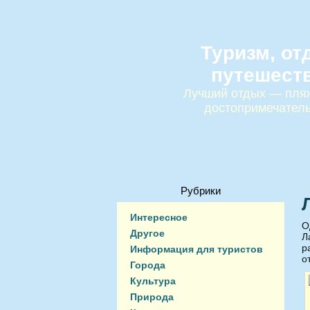
Туризм, от
путешест
Лучший отдых — пляж
достопримечател
Рубрики
Интересное
О
Другое
Л
р
Информация для туристов
о
Города
Культура
Природа