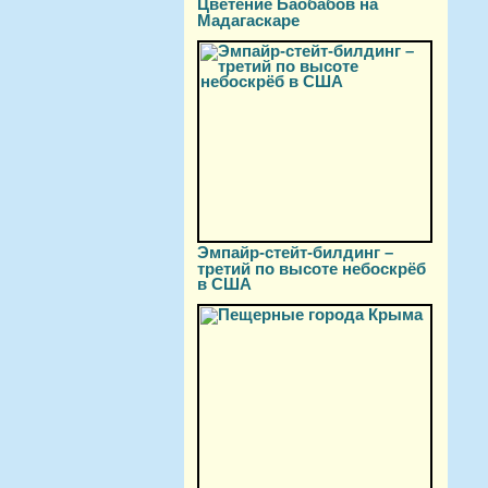
Цветение Баобабов на
Мадагаскаре
Эмпайр-стейт-билдинг –
третий по высоте небоскрёб
в США