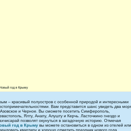
Новый год в Крыму
рым – красивый полуостров с особенной природой и интересными
остопримечательностями. Вам представится шанс увидеть два мор
 Азовское и Черное. Вы сможете посетить Симферополь,
евастополь, Ялту, Анапу, Алушту и Керчь. Ласточкино гнездо и
ахчисарай позволят окунуться в загадочную историю. Отмечая
овый год в Крыму
вы можете остановиться в одном из отелей ил
рендовать квартиру и хорошо отметить праздник нового года.