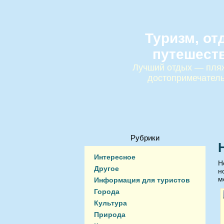
Туризм, от
путешест
Лучший отдых — пляж
достопримечател
Рубрики
Интересное
Н
Другое
н
м
Информация для туристов
Города
Культура
Природа