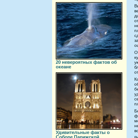
В
в
д
о
н
п
с
з
о
О
к
20 невероятных фактов об
у
океане
б
о
К
о
б
у
с
п
Б
ф
м
н
в
Удивительные факты о
Соборе Парижской
Р