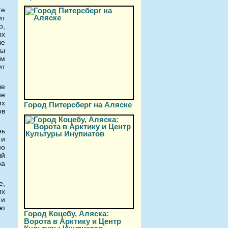
те
ит
о,
ых
ые
ны
ом
ит
ые
ие
их
Город Питерсберг на Аляске
ов
нь
 и
но
ый
ра
е,
их
 и
ую
Город Коцебу, Аляска:
Ворота в Арктику и Центр