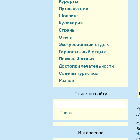
Курорты
Путешествие
Шоппинг
Кулинария
Страны
Отели
Экскурсионный отдых
Горнолыжный отдых
Пляжный отдых
Достопримечательности
Советы туристам
Разное
Поиск по сайту
К
д
–
С
Б
Интересное
Н
а