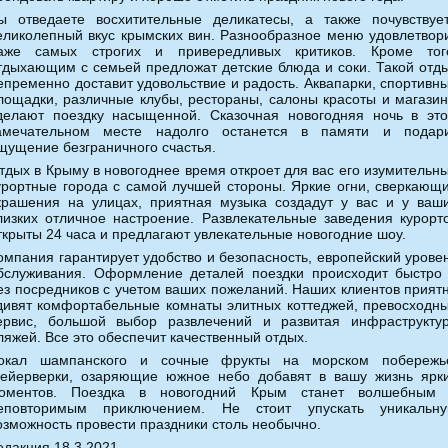
ы отведаете восхитительные деликатесы, а также почувствуе
еликолепный вкус крымских вин. Разнообразное меню удовлетвор
аже самых строгих и привередливых критиков. Кроме тог
тдыхающим с семьей предложат детские блюда и соки. Такой отд
епременно доставит удовольствие и радость. Аквапарки, спортивн
лощадки, различные клубы, рестораны, салоны красоты и магази
делают поездку насыщенной. Сказочная новогодняя ночь в эт
амечательном месте надолго останется в памяти и подар
щущение безграничного счастья.
тдых в Крыму в новогоднее время откроет для вас его изумительн
урортные города с самой лучшей стороны. Яркие огни, сверкающ
крашения на улицах, приятная музыка создадут у вас и у ваш
лизких отличное настроение. Развлекательные заведения курорт
ткрыты 24 часа и предлагают увлекательные новогодние шоу.
омпания гарантирует удобство и безопасность, европейский урове
бслуживания. Оформление деталей поездки происходит быстро
ез посредников с учетом ваших пожеланий. Наших клиентов прият
дивят комфортабельные комнаты элитных коттеджей, превосходн
ервис, большой выбор развлечений и развитая инфраструкту
ляжей. Все это обеспечит качественный отдых.
окал шампанского и сочные фрукты на морском побережь
ейерверки, озаряющие южное небо добавят в вашу жизнь ярк
оментов. Поездка в новогодний Крым станет волшебным
еповторимым приключением. Не стоит упускать уникальн
озможность провести праздники столь необычно.
едакция 18.3.2021