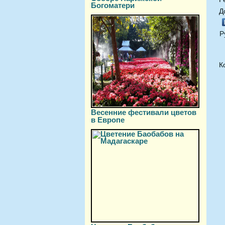
Богоматери
Д
Р
К
Весенние фестивали цветов
в Европе