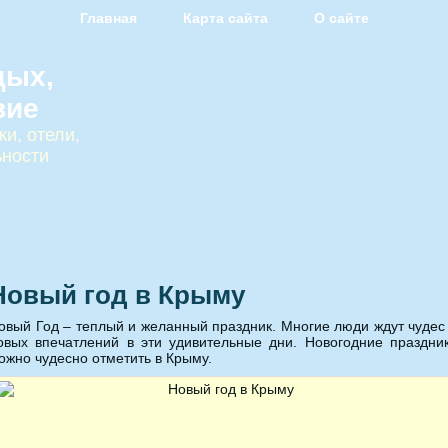
Главная
Карта сайта
О сайте
дых,
вие
и, отели,
ьности
Новый год в Крыму
овый Год – теплый и желанный праздник. Многие люди ждут чудес
овых впечатлений в эти удивительные дни. Новогодние праздни
ожно чудесно отметить в Крыму.