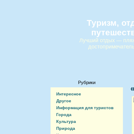
Туризм, от
путешест
Лучший отдых — пляж
достопримечател
Рубрики
Интересное
Другое
Информация для туристов
Города
Культура
Природа