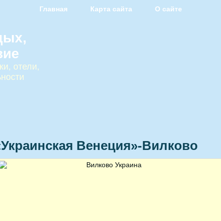
Главная
Карта сайта
О сайте
дых,
вие
и, отели,
ьности
«Украинская Венеция»-Вилково