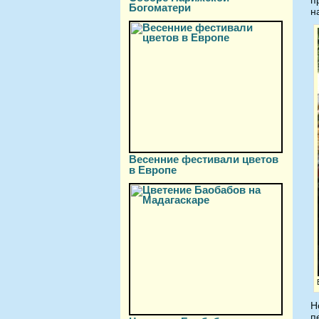
п
Богоматери
н
Весенние фестивали цветов
в Европе
Н
п