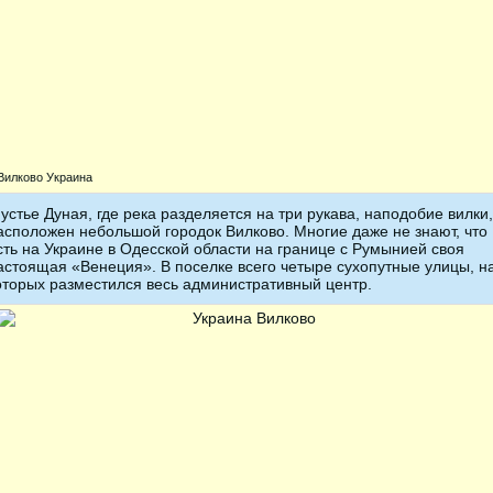
Вилково Украина
 устье Дуная, где река разделяется на три рукава, наподобие вилки,
асположен небольшой городок Вилково. Многие даже не знают, что
сть на Украине в Одесской области на границе с Румынией своя
астоящая «Венеция». В поселке всего четыре сухопутные улицы, н
оторых разместился весь административный центр.