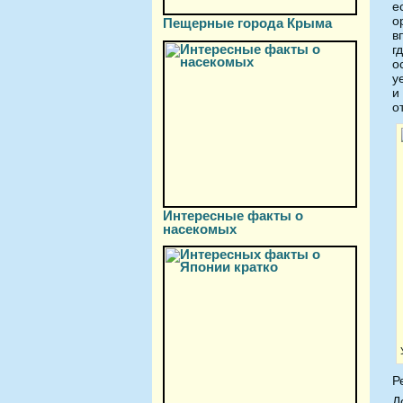
е
о
Пещерные города Крыма
в
г
о
у
и
о
Интересные факты о
насекомых
Р
Д