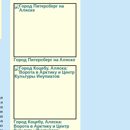
Город Питерсберг на Аляске
ая
 и
ка
ые
ла
ма
Город Коцебу, Аляска:
во
Ворота в Арктику и Центр