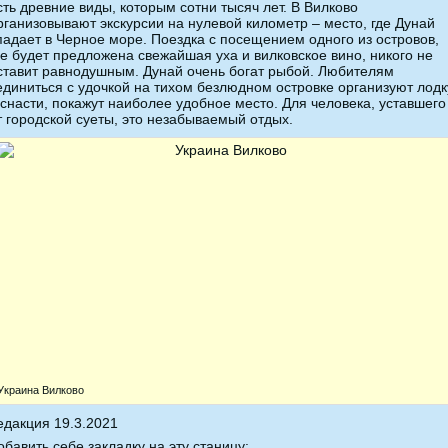
сть древние виды, которым сотни тысяч лет. В Вилково
рганизовывают экскурсии на нулевой километр – место, где Дунай
падает в Черное море. Поездка с посещением одного из островов,
де будет предложена свежайшая уха и вилковское вино, никого не
ставит равнодушным. Дунай очень богат рыбой. Любителям
единиться с удочкой на тихом безлюдном островке организуют лодк
 снасти, покажут наиболее удобное место. Для человека, уставшего
т городской суеты, это незабываемый отдых.
Украина Вилково
едакция 19.3.2021
обавить себе закладку на эту станицу: