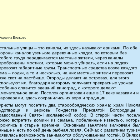
Украина Вилково
стальные улицы – это каналы, их здесь называют ериками. По обе
тороны каналов узенькие деревянные кладки, по которым без
собого труда передвигаются местные жители, через каналы
ереброшены мостики, которые можно убирать, если на лодках
еревозят габаритные грузы. Транспортные средства возле каждого
ома – лодки, а то и несколько, на них местные жители перевозят
аже скот на пастбище. Огороды делают на островах, для этого
спользуют ил, благодаря которому получают прекрасные урожаи.
собенно славится здешний виноград, с которого делают
амечательное вино. Поселок организован еще в 17 веке казаками и
тароверами, здесь сохранились их вера и традиции.
уристы могут посетить два старообрядческих храма: храм Никол
удотворца и церковь Рождества Пресвятой Богородицы
равославный Свято-Николаевский собор. В старой части посел
ожно встретить домики из самана, побеленные известью, котор
троились в старые времена. Основным занятием вилковчан бы
аньше и есть по сей день рыбная ловля. Сейчас с развитием туриз
оявилась возможность занимаются обслуживанием гостей. В Вилко