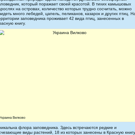
аповедник, который поражает своей красотой. В тихих камышовых
арослях на островах, количество которых трудно сосчитать, можно
видеть много лебедей, цапель, пеликанов, казарок и других птиц. Н
ерритории заповедника проживает 42 вида птиц, занесенных в
расную книгу.
Украина Вилково
никальна флора заповедника. Здесь встречаются редкие и
счезающие виды растений, 18 из которых занесены в Красную книгу