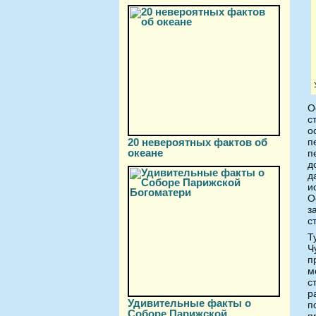
О
с
о
20 невероятных фактов об
п
океане
п
д
д
и
О
з
с
Т
Ч
п
м
с
р
Удивительные факты о
п
Соборе Парижской