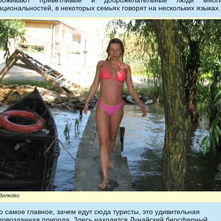
роживают приветливые и доброжелательные люди мног
ациональностей, в некоторых семьях говорят на нескольких языках.
Вилково
о самое главное, зачем едут сюда туристы, это удивительная
ервозданная природа. Здесь находится Дунайский биосферный