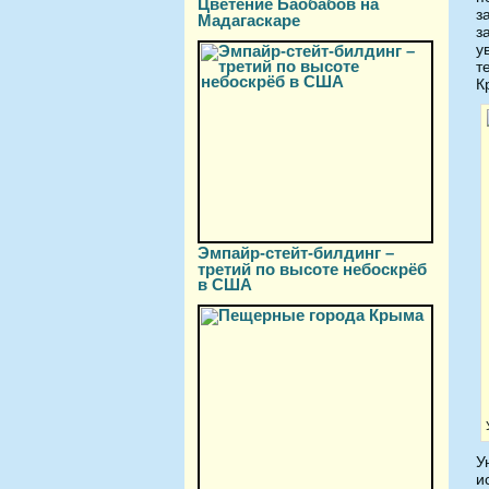
Цветение Баобабов на
з
Мадагаскаре
з
у
т
К
Эмпайр-стейт-билдинг –
третий по высоте небоскрёб
в США
У
и