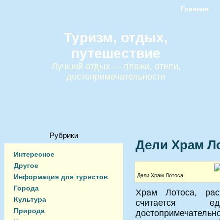
Главная
Туризм, отдых,
путешествие
Лучший отдых — пляжи, отели,
достопримечательности
Рубрики
Дели Храм Л
Интересное
Другое
Дели Храм Лотоса
Информация для туристов
Города
Храм Лотоса, ра
Культура
считается 
Природа
достопримечательно