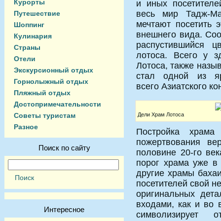
Курорты
и иных посетителе
весь мир Тадж-М
Путешествие
мечтают посетить э
Шоппинг
внешнего вида. Со
Кулинария
распустившийся ц
Страны
лотоса. Всего у з
Отели
Лотоса, также наз
Экскурсионный отдых
стал одной из яр
Горнолыжный отдых
всего Азиатского ко
Пляжный отдых
Достопримечательности
Советы туристам
Дели Храм Лотоса
Разное
Постройка храма
пожертвования ве
Поиск по сайту
половине 20-го век
порог храма уже в
другие храмы бахаи
посетителей свой н
оригинальных дета
входами, как и во 
Интересное
символизирует 