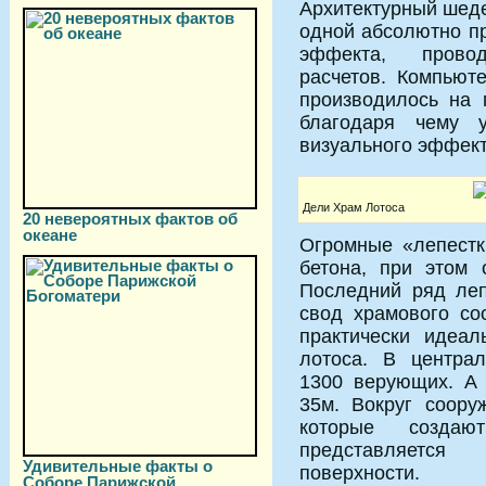
Архитектурный шеде
одной абсолютно пр
эффекта, провод
расчетов. Компьют
производилось на 
благодаря чему у
визуального эффект
Дели Храм Лотоса
20 невероятных фактов об
океане
Огромные «лепестк
бетона, при этом 
Последний ряд лепе
свод храмового со
практически идеал
лотоса. В центра
1300 верующих. А 
35м. Вокруг соору
которые созда
представляетс
Удивительные факты о
поверхности.
Соборе Парижской