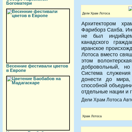
Богоматери
Дели Храм Лотоса
Архитектором хр
Фариборз Сахба. Ин
не был индийцем
канадского гражд
иранское происхож
Лотоса вместо свя
этом волонтерска
Весенние фестивали цветов
добровольный, но
в Европе
Система служени
донести до мира,
способной объедин
отдельные нации и 
Дели Храм Лотоса Авт
Храм Лотоса