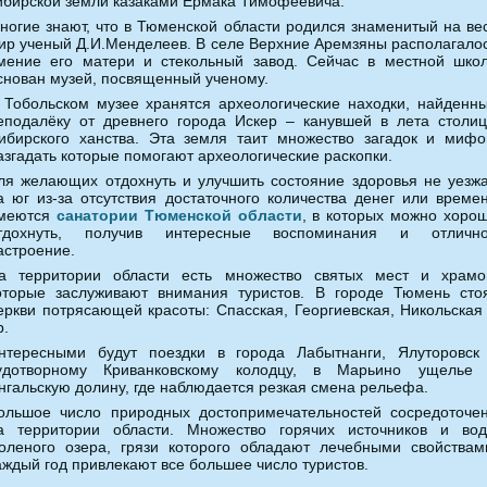
ибирской земли казаками Ермака Тимофеевича.
ногие знают, что в Тюменской области родился знаменитый на ве
ир ученый Д.И.Менделеев. В селе Верхние Аремзяны располагало
мение его матери и стекольный завод. Сейчас в местной шко
снован музей, посвященный ученому.
 Тобольском музее хранятся археологические находки, найденн
еподалёку от древнего города Искер – канувшей в лета столи
ибирского ханства. Эта земля таит множество загадок и мифо
азгадать которые помогают археологические раскопки.
ля желающих отдохнуть и улучшить состояние здоровья не уезж
а юг из-за отсутствия достаточного количества денег или време
меются
санатории Тюменской области
, в которых можно хоро
тдохнуть, получив интересные воспоминания и отличн
астроение.
а территории области есть множество святых мест и храмо
оторые заслуживают внимания туристов. В городе Тюмень сто
еркви потрясающей красоты: Спасская, Георгиевская, Никольская
р.
нтересными будут поездки в города Лабытнанги, Ялуторовск
удотворному Криванковскому колодцу, в Марьино ущелье
нгальскую долину, где наблюдается резкая смена рельефа.
ольшое число природных достопримечательностей сосредоточе
а территории области. Множество горячих источников и во
оленого озера, грязи которого обладают лечебными свойствам
аждый год привлекают все большее число туристов.