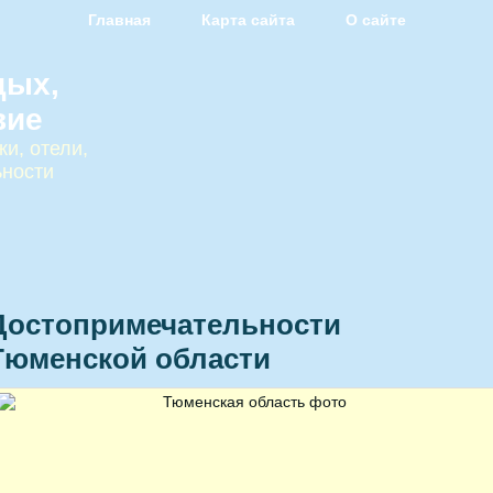
Главная
Карта сайта
О сайте
дых,
вие
и, отели,
ьности
Достопримечательности
Тюменской области