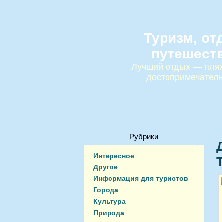
Туризм, от
путешест
Лучший отдых — пляж
достопримечател
Рубрики
Интересное
Другое
Информация для туристов
Города
Культура
Природа