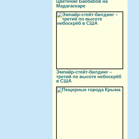
Цветение Баобабов на
Мадагаскаре
Эмпайр-стейт-билдинг –
третий по высоте небоскрёб
в США