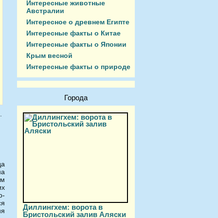
Интересные животные
Австралии
Интересное о древнем Египте
Интересные факты о Китае
Интересные факты о Японии
Крым весной
Интересные факты о природе
Города
.
да
на
ом
их
о-
ся
Диллингхем: ворота в
ия
Бристольский залив Аляски