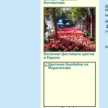
Богоматери
Д
М
Р
Д
Р
К
Весенние фестивали цветов
в Европе