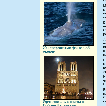
с
М
м
и
о
В
н
С
р
Д
н
и
20 невероятных фактов об
о
океане
н
Н
к
ц
д
И
ч
И
Б
н
С
к
Удивительные факты о
Соборе Парижской