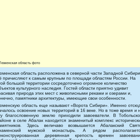
Тюменская область фото
юменская область расположена в северной части Западной Сибири
ё причисляют к самым крупным по площади областям России.
На
той большой территории сосредоточено огромное количество
бъектов культурного наследия. Гостей области приятно удивит
расивая природа этих мест с живописными реками и озерами и,
онечно, памятники архитектуры, имеющие свои особенности.
юменскую область еще называют «Ворота Сибири». Именно отсю
ачалось освоение новых территорий в 16 веке. Но в тоже время и 
ту благословенную землю приходили завоеватели. В Тобольск
айоне в селе Абалак находится знаменитый комплекс историческ
амятников. Здесь величаво возвышается Абалакский Свят
наменский мужской монастырь. А рядом располагает
еконструированная деревянная крепость времен завоеван