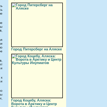
сь
сь
ле
ые
цы
в,
ая
ни
шо
Город Питерсберг на Аляске
ое
в,
ят
 и
 к
 и
но
ды
и,
Город Коцебу, Аляска:
Ворота в Арктику и Центр