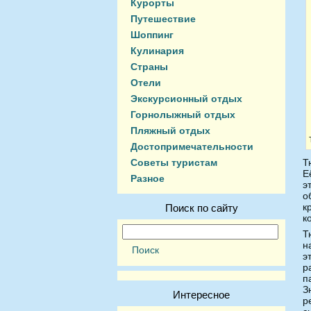
Курорты
Путешествие
Шоппинг
Кулинария
Страны
Отели
Экскурсионный отдых
Горнолыжный отдых
Пляжный отдых
Достопримечательности
Советы туристам
Т
Е
Разное
э
о
к
Поиск по сайту
к
Т
н
э
р
п
З
Интересное
р