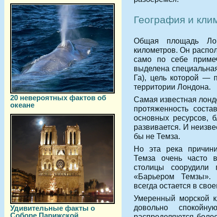
География и кли
Общая площадь Ло
километров. Он распол
само по себе примеч
выделена специальная
Га), цель которой — 
территории Лондона.
20 невероятных фактов об
Самая известная лондо
океане
протяженность соста
основных ресурсов, б
развивается. И неизв
бы не Темза.
Но эта река причини
Темза очень часто в
столицы соорудили п
«Барьером Темзы». 
всегда остается в свое
Умеренный морской к
довольно спокойн
Удивительные факты о
Соборе Парижской
распределяются более