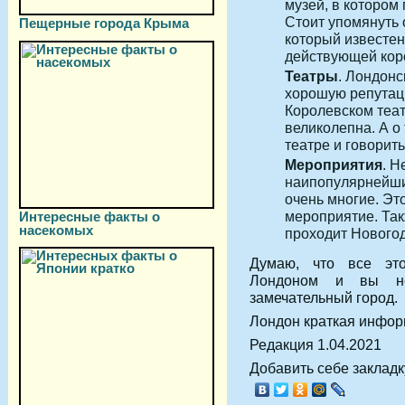
музей, в котором
Стоит упомянуть 
Пещерные города Крыма
который известен
действующей кор
Театры
. Лондонс
хорошую репутаци
Королевском теат
великолепна. А о 
театре и говорить
Мероприятия
. Н
наипопулярнейших
очень многие. Эт
мероприятие. Так
Интересные факты о
насекомых
проходит Новогод
Думаю, что все эт
Лондоном и вы неп
замечательный город.
Лондон краткая инфор
Редакция 1.04.2021
Добавить себе закладку