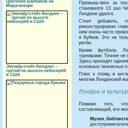
Цветение Баобабов на
Премьер-лиги за пос
Мадагаскаре
становился 13 раз Ч
Лондоне удался.
Стоит добавить, 
реконструирован гла
нем очень часто пров
и Кубков. Это не тол
регби.
Кроме футбола, Ло
турнирами. Точнее не 
Здесь проходят однои
Эмпайр-стейт-билдинг –
основных теннисных п
третий по высоте небоскрёб
Плюс к этому, в англ
в США
многим Лондонский м
Лондон и культу
Помимо того, что
составляющей, его мож
Музеи, библиоте
достопримечатель