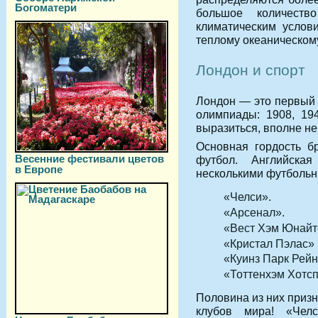
Богоматери
большое количеств
климатическим услов
теплому океаническом
Лондон и спорт
Лондон — это первый 
олимпиады: 1908, 19
выразиться, вполне не
Основная гордость бр
Весенние фестивали цветов
футбол. Английская
в Европе
несколькими футбольн
«Челси».
«Арсенал».
«Вест Хэм Юнайт
«Кристал Пэлас»
«Куинз Парк Рей
«Тоттенхэм Хотсп
Половина из них приз
клубов мира! «Чел