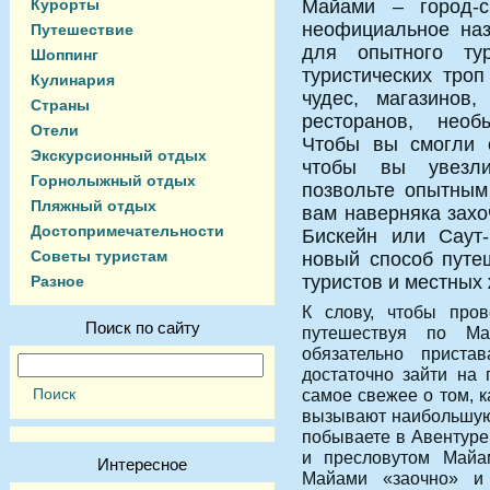
Курорты
Майами – город-с
неофициальное наз
Путешествие
для опытного ту
Шоппинг
туристических тро
Кулинария
чудес, магазинов,
Страны
ресторанов, необ
Отели
Чтобы вы смогли 
Экскурсионный отдых
чтобы вы увезли
Горнолыжный отдых
позвольте опытным
Пляжный отдых
вам наверняка захо
Достопримечательности
Бискейн или Саут
Советы туристам
новый способ путе
туристов и местных
Разное
К слову, чтобы пров
Поиск по сайту
путешествуя по Ма
обязательно прист
достаточно зайти на 
самое свежее о том, к
вызывают наибольшую
побываете в Авентуре
и пресловутом Майа
Интересное
Майами «заочно» и