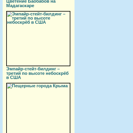
Цветение Баобабов на
Мадагаскаре
Эмпайр-стейт-билдинг –
третий по высоте небоскрёб
в США