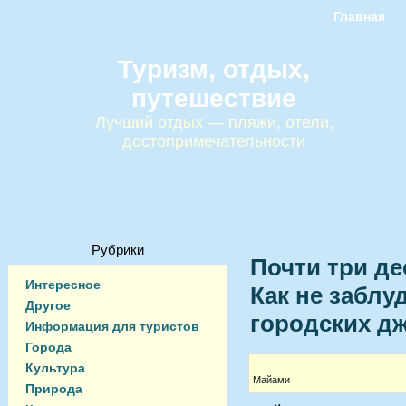
Главная
Туризм, отдых,
путешествие
Лучший отдых — пляжи, отели,
достопримечательности
Рубрики
Почти три де
Интересное
Как не заблу
Другое
городских д
Информация для туристов
Города
Культура
Майами
Природа