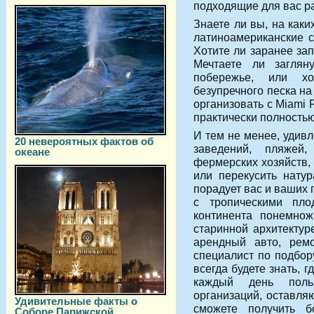
подходящие для вас р
Знаете ли вы, на как
латиноамериканские с
Хотите ли заранее за
Мечтаете ли загля
побережье, или хо
безупречного песка на
организовать с Miami 
практически полностью
И тем не менее, удив
20 невероятных фактов об
заведений, пляжей,
океане
фермерских хозяйств,
или перекусить нату
порадует вас и ваших 
с тропическими пл
континента понемнож
старинной архитектур
арендный авто, ремо
специалист по подбор
всегда будете знать, 
каждый день поль
организаций, оставля
Удивительные факты о
сможете получить 
Соборе Парижской