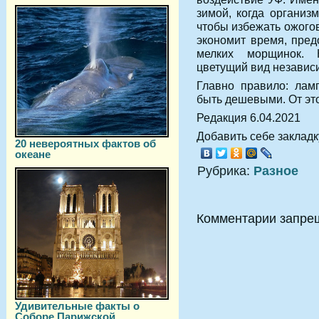
зимой, когда организ
чтобы избежать ожогов
экономит время, пред
мелких морщинок. 
цветущий вид независи
Главно правило: лам
быть дешевыми. От это
Редакция 6.04.2021
Добавить себе закладку
20 невероятных фактов об
океане
Рубрика:
Разное
Комментарии запре
Удивительные факты о
Соборе Парижской