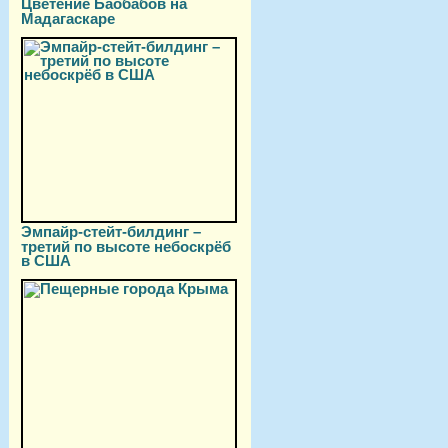
Цветение Баобабов на
Мадагаскаре
Эмпайр-стейт-билдинг –
третий по высоте небоскрёб
в США