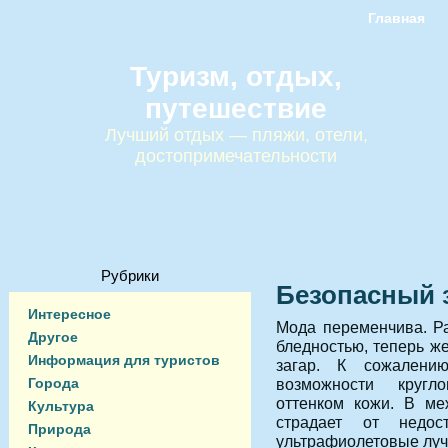
Главная
Туризм, отдых,
путешествие
Лучший отдых — пляжи, отели,
достопримечательности
Рубрики
Безопасный 
Интересное
Мода переменчива. Р
Другое
бледностью, теперь ж
Информация для туристов
загар.
К сожалению
Города
возможности кругл
оттенком кожи. В ме
Культура
страдает от недос
Природа
ультрафиолетовые луч