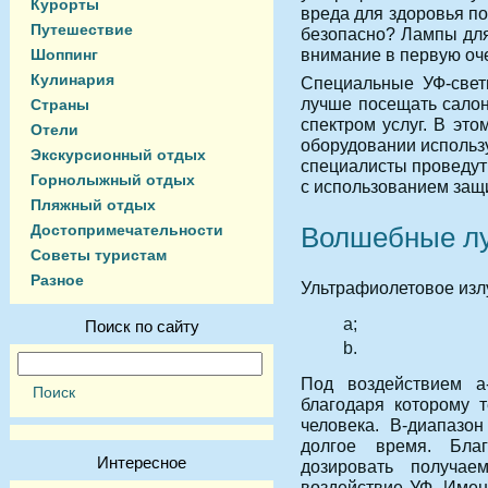
Курорты
вреда для здоровья по
Путешествие
безопасно? Лампы для
внимание в первую оч
Шоппинг
Кулинария
Специальные УФ-свет
лучше посещать салон
Страны
спектром услуг. В эт
Отели
оборудовании использ
Экскурсионный отдых
специалисты проведут
Горнолыжный отдых
с использованием защ
Пляжный отдых
Волшебные л
Достопримечательности
Советы туристам
Разное
Ультрафиолетовое излу
а;
Поиск по сайту
b.
Под воздействием а
благодаря которому 
человека. B-диапазон
долгое время. Бла
Интересное
дозировать получае
воздействие УФ. Имен