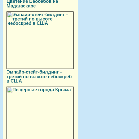
Цветение Баобабов на
Мадагаскаре
Эмпайр-стейт-билдинг –
третий по высоте небоскрёб
в США