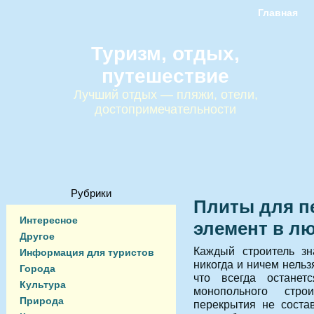
Главная
Туризм, отдых,
путешествие
Лучший отдых — пляжи, отели,
достопримечательности
Рубрики
Плиты для п
Интересное
элемент в л
Другое
Каждый строитель зн
Информация для туристов
никогда и ничем нельз
Города
что всегда останет
Культура
монопольного стро
Природа
перекрытия не соста