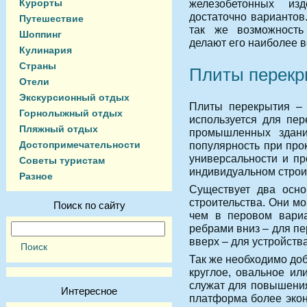
Курорты
железобетонных из
достаточно вариантов
Путешествие
так же возможность
Шоппинг
делают его наиболее 
Кулинария
Страны
Плиты перекры
Отели
Экскурсионный отдых
Плиты перекрытия – 
Горнолыжный отдых
используется для пе
Пляжный отдых
промышленных здани
Достопримечательности
популярность при прок
универсальности и пр
Советы туристам
индивидуальном строи
Разное
Существует два осн
строительства. Они мо
Поиск по сайту
чем в перовом вариа
ребрами вниз – для пе
вверх – для устройств
Так же необходимо доб
круглое, овальное ил
служат для повышения
Интересное
платформа более экон