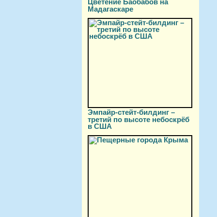
Цветение Баобабов на
Мадагаскаре
Эмпайр-стейт-билдинг –
третий по высоте небоскрёб
в США