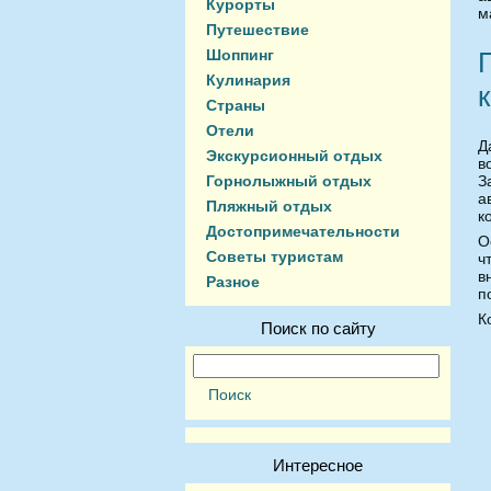
Курорты
м
Путешествие
Шоппинг
Кулинария
Страны
Отели
Д
Экскурсионный отдых
в
Горнолыжный отдых
З
а
Пляжный отдых
к
Достопримечательности
О
Советы туристам
ч
в
Разное
п
К
Поиск по сайту
Интересное