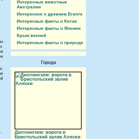
Интересные животные
Австралии
Интересное о древнем Египте
Интересные факты о Китае
Интересные факты о Японии
Крым весной
ры
Интересные факты о природе
и.
ии
ие
Города
м,
ля
ой
:
,
Диллингхем: ворота в
Бристольский залив Аляски