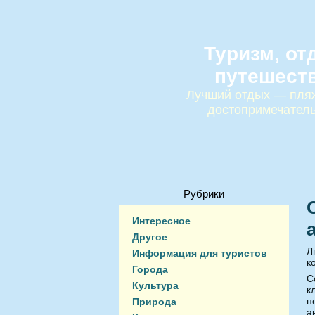
Туризм, от
путешест
Лучший отдых — пляж
достопримечател
Рубрики
Интересное
Другое
Л
Информация для туристов
к
Города
С
Культура
к
н
Природа
а