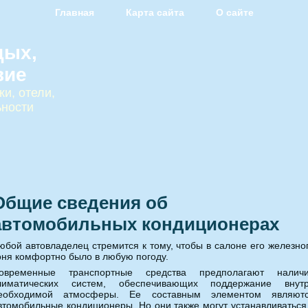
Главная
Карта сайта
О сайте
дых,
вие
и, отели,
ьности
Общие сведения об
автомобильных кондиционерах
юбой автовладелец стремится к тому, чтобы в салоне его железно
оня комфортно было в любую погоду.
овременные транспортные средства предполагают налич
лиматических систем, обеспечивающих поддержание внут
еобходимой атмосферы. Ее составным элементом являют
втомобильные кондиционеры. Но они также могут устанавливаться