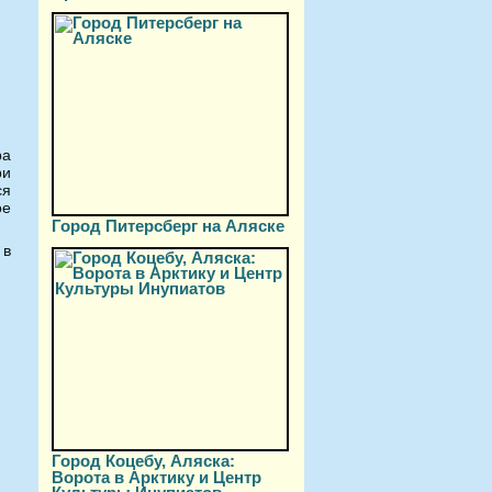
ра
ри
ся
ое
Город Питерсберг на Аляске
 в
Город Коцебу, Аляска:
Ворота в Арктику и Центр