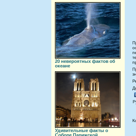
П
о
п
т
20 невероятных фактов об
п
океане
П
з
Р
Д
Р
К
Удивительные факты о
Соборе Парижской