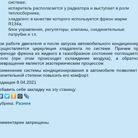
системе;
испаритель располагается у радиатора и выступает в роли
теплосборника;
хладагент, в качестве которого используется фреон марки
R134a;
блок управления, регуляторы, клапаны, соединительные
патрубки и т.п.
ри работе двигателя и после запуска автомобильного кондиционе
существляется циркуляция хладагента по системе. Причем п
ереходе фреона из жидкого в газообразное состояние поглощает
епло (при этом происходит охлаждение воздуха), а обратн
ревращение является экзотермическим процессом.
рименение системы кондиционирования в автомобиле позволяет
начительной степени повысить его комфорт.
едакция 8.04.2021
обавить себе закладку на эту станицу:
убрика:
Разное
омментарии запрещены.