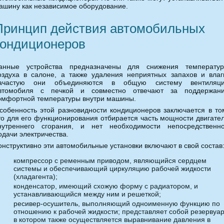
ашину как независимое оборудование.
Принцип действия автомобильных
кондиционеров
анные устройства предназначены для снижения температу
оздуха в салоне, а также удаления неприятных запахов и влаг
ачастую они объединяются в общую систему вентиляц
втомобиля с печкой и совместно отвечают за поддержан
омфортной температуры внутри машины.
собенность этой разновидности кондиционеров заключается в то
то для его функционирования отбирается часть мощности двигате
нутреннего сгорания, и нет необходимости непосредственн
одачи электричества.
онструктивно эти автомобильные установки включают в свой состав
компрессор с ременным приводом, являющийся сердцем
системы и обеспечивающий циркуляцию рабочей жидкости
(хладагента);
конденсатор, имеющий схожую форму с радиатором, и
устанавливающийся между ним и решеткой;
ресивер-осушитель, выполняющий одноименную функцию по
отношению к рабочей жидкости; представляет собой резервуар
в котором также осуществляется выравнивание давления в