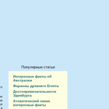
Популярные статьи
Интересные факты об
Австралии
Фараоны древнего Египта
го
Достопримечательности
Эдинбурга
ие
ри
Атлантический океан
ся
интересные факты
 в