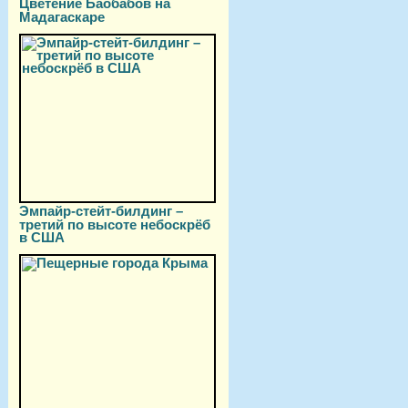
Цветение Баобабов на
Мадагаскаре
Эмпайр-стейт-билдинг –
третий по высоте небоскрёб
в США