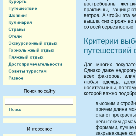
Курорты
востребованы женс
Путешествие
практичны, защищаю
ветров. А чтобы эта в
Шоппинг
вышла «из строя» во 
Кулинария
со всей серьезностью
Страны
Отели
Критерии выб
Экскурсионный отдых
путешествий 
Горнолыжный отдых
Пляжный отдых
Достопримечательности
Для многих покупате
Однако даже недорогу
Советы туристам
всех факторов, влия
Разное
любая одежда должн
носительницы, поэтому
Поиск по сайту
которой важно подобр
высоким и стройн
причем длина мож
станет прекрасн
невысоким дамам
формами, лучше 
Интересное
закрывающее кол