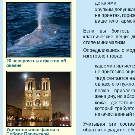
деталями;
хрупким девушка
на принтах, гори
ваше тело гармо
Если вы боитесь н
классические вещи: д
стиле минимализм.
Определившись с моде
изготовлен товар:
20 невероятных фактов об
океане
кашемир является
не притягивающим
твид считается н
однако его нужно
велюр – привлек
женщину, но абс
кожа – достаточн
который требуетс
некачественный п
Учитывая эти соста
Удивительные факты о
образ и создадите себ
Соборе Парижской