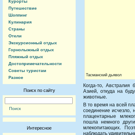
Курорты
Путешествие
Шоппинг
Кулинария
Страны
Отели
Экскурсионный отдых
Горнолыжный отдых
Пляжный отдых
Достопримечательности
Советы туристам
Тасманский дьявол
Разное
Когда-то, Австралия
Поиск по сайту
Азией, откуда на буд
животные.
В то время на всей пл
соединение исчезло, 
плацентарные млеко
пошла немного други
млекопитающих. По
Интересное
наблюдать удивительн