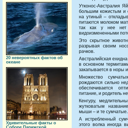
Утконос-Австралия Я
большим кожистым и 
на утиный – отклады
питаются молоком мате
так как у нее нет
видоизмененными пот
Это скрытное животн
разрывая своим нос
рачков.
20 невероятных фактов об
Австралийская ехидна 
океане
в основном термитами
закапывается в норы и
Множество сумчаты
рождаются сильно нед
обеспечивается оп
питание, и родитель не
Кенгуру, медлительн
жутковатым названи
мыши – и те сумчатые.
А истребленный сумч
Удивительные факты о
этого волка иногда 
Соборе Парижской