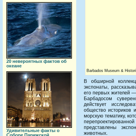
20 невероятных фактов об
океане
Barbados Museum & Histori
В обширной коллек
экспонаты, рассказы
его первых жителей —
Барбадосом суверен
действует исследов
общество историков 
морскую тематику, ко
перепроектированн
представлены эксп
Удивительные факты о
животных.
Соборе Парижской