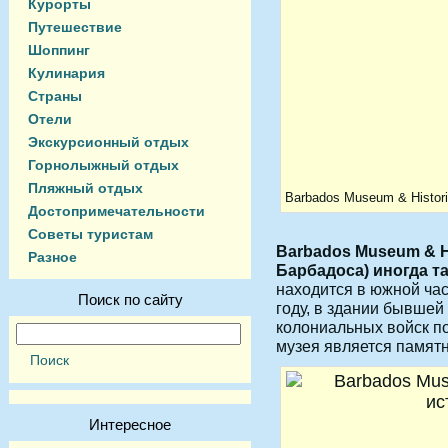
Курорты
Путешествие
Шоппинг
Кулинария
Страны
Отели
Экскурсионный отдых
Горнолыжный отдых
Пляжный отдых
Barbados Museum & Histori
Достопримечательности
Советы туристам
Barbados Museum & Hi
Разное
Барбадоса) иногда т
находится в южной час
Поиск по сайту
году, в здании бывшей
колониальных войск по
музея является памят
Интересное