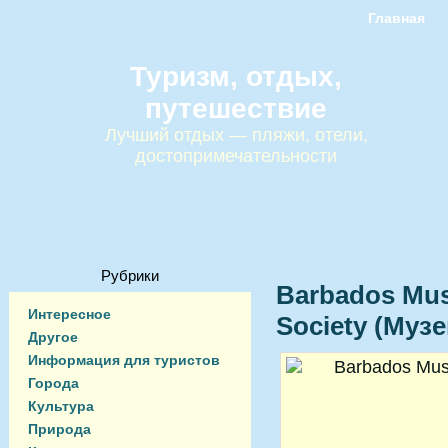
Главная
Туризм, отдых,
путешествие
Лучший отдых — пляжи, отели,
достопримечательности
Рубрики
Barbados Mus
Интересное
Society (Муз
Другое
Информация для туристов
Города
Культура
Природа