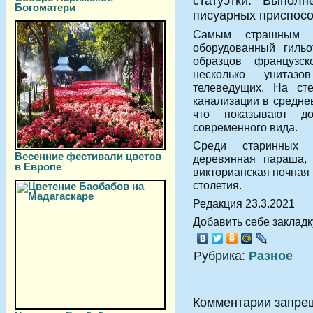
статуэтки. Выпол
Богоматери
писуарных приспосо
Самым страшным и
оборудованный гиль
образцов французск
несколько унитаз
телеведущих. На ст
канализации в средне
что показывают д
современного вида.
Среди старинных э
Весенние фестивали цветов
деревянная параша, 
в Европе
викторианская ночная 
столетия.
Редакция 23.3.2021
Добавить себе закладку
Рубрика:
Разное
Комментарии запре