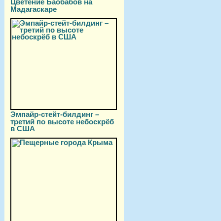
Цветение Баобабов на
Мадагаскаре
Эмпайр-стейт-билдинг –
третий по высоте небоскрёб
в США