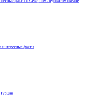
ересные факты о Северном Ледовитом океане
а интересные факты
 Турции