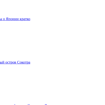
ы о Японии кратко
ый остров Сокотра