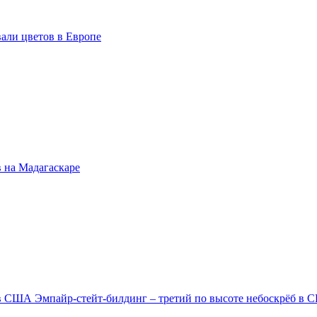
али цветов в Европе
 на Мадагаскаре
Эмпайр-стейт-билдинг – третий по высоте небоскрёб в