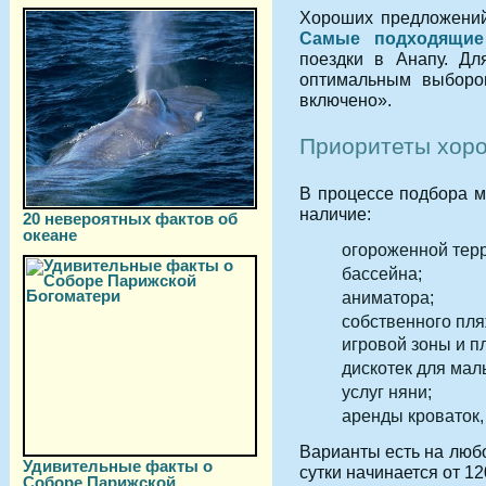
Хороших предложений
Cамые подходящие
поездки в Анапу. Дл
оптимальным выбором
включено».
Приоритеты хоро
В процессе подбора м
наличие:
20 невероятных фактов об
океане
огороженной тер
бассейна;
аниматора;
собственного пля
игровой зоны и п
дискотек для ма
услуг няни;
аренды кроваток,
Варианты есть на любо
Удивительные факты о
сутки начинается от 1
Соборе Парижской