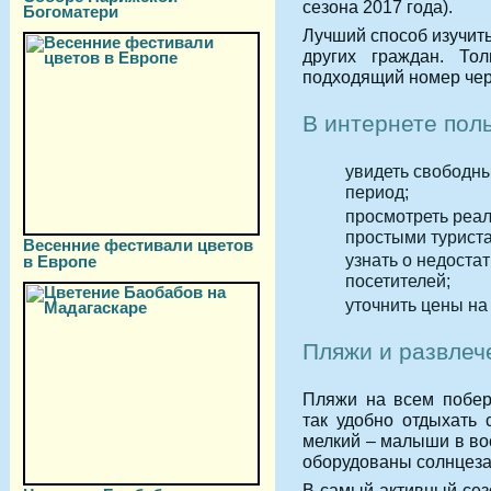
сезона 2017 года).
Богоматери
Лучший способ изучить
других граждан. Тол
подходящий номер чер
В интернете пол
увидеть свободн
период;
просмотреть реа
простыми турист
Весенние фестивали цветов
узнать о недоста
в Европе
посетителей;
уточнить цены на
Пляжи и развлеч
Пляжи на всем побер
так удобно отдыхать 
мелкий – малыши в во
оборудованы солнцеза
В самый активный сез