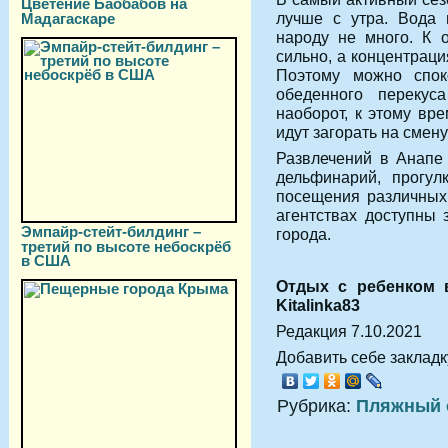
Цветение Баобабов на
лучше с утра. Вода 
Мадагаскаре
народу не много. К 
сильно, а концентраци
Поэтому можно спок
обеденного перекус
наоборот, к этому вр
идут загорать на смен
Развлечений в Анапе
дельфинарий, прогул
посещения различных
агентствах доступны 
Эмпайр-стейт-билдинг –
города.
третий по высоте небоскрёб
в США
Отдых с ребенком 
Kitalinka83
Редакция 7.10.2021
Добавить себе закладку
Рубрика:
Пляжный 