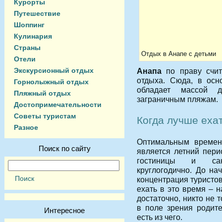
Курорты
Путешествие
Шоппинг
Кулинария
Страны
Отдых в Анапе с детьми
Отели
Экскурсионный отдых
Анапа
по праву счит
отдыха. Сюда, в ос
Горнолыжный отдых
обладает массой д
Пляжный отдых
заграничным пляжам.
Достопримечательности
Советы туристам
Когда лучше еха
Разное
Оптимальным времен
Поиск по сайту
является летний пери
гостиницы и сан
круглогодично. До на
концентрация туристо
ехать в это время – 
достаточно, никто не 
в поле зрения родит
Интересное
есть из чего.