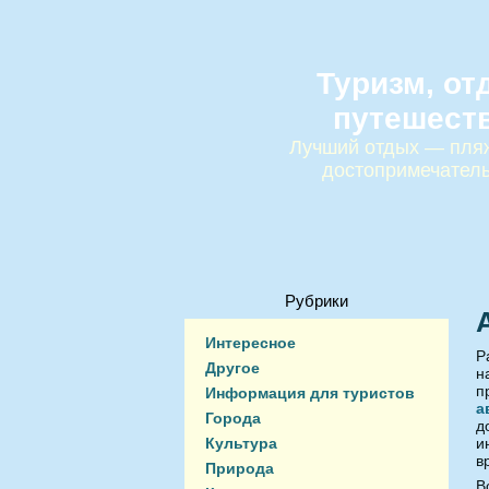
Туризм, от
путешест
Лучший отдых — пляж
достопримечател
Рубрики
Интересное
Р
Другое
н
п
Информация для туристов
а
Города
д
Культура
и
в
Природа
В