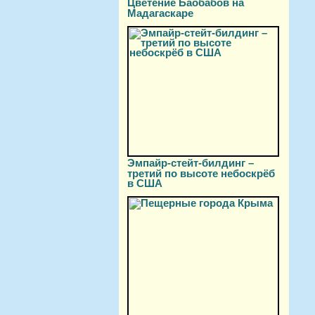
Цветение Баобабов на
Мадагаскаре
Эмпайр-стейт-билдинг –
третий по высоте небоскрёб
в США