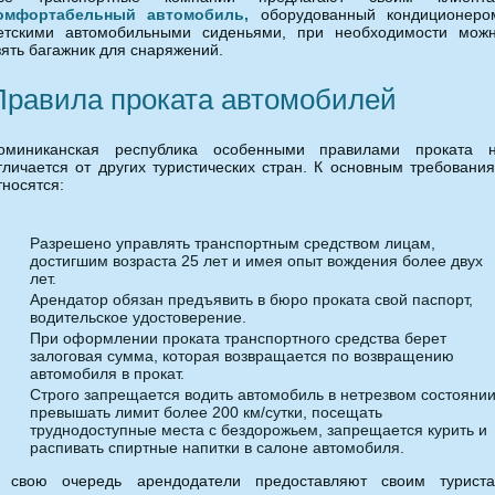
омфортабельный автомобиль,
оборудованный кондиционеро
етскими автомобильными сиденьями, при необходимости мож
зять багажник для снаряжений.
Правила проката автомобилей
оминиканская республика особенными правилами проката 
тличается от других туристических стран. К основным требовани
тносятся:
Разрешено управлять транспортным средством лицам,
достигшим возраста 25 лет и имея опыт вождения более двух
лет.
Арендатор обязан предъявить в бюро проката свой паспорт,
водительское удостоверение.
При оформлении проката транспортного средства берет
залоговая сумма, которая возвращается по возвращению
автомобиля в прокат.
Строго запрещается водить автомобиль в нетрезвом состоянии
превышать лимит более 200 км/сутки, посещать
труднодоступные места с бездорожьем, запрещается курить и
распивать спиртные напитки в салоне автомобиля.
 свою очередь арендодатели предоставляют своим турист