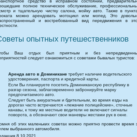
ранспортное средство в исправном состоянии, предваритель
рошедшие полное техническое обслуживание, профессиональн
смотр и тщательную чистку салона, мойку авто. Также в пункт
роката можно арендовать мотоцикл или мопед. Это доволь
аспространенный и востребованный вид передвижения в эт
естности.
Советы опытных путешественников
тобы Ваш отдых был приятным и без непредвиденн
еприятностей следует ознакомиться с советами бывалых туристов:
Аренда авто в Доминикане
требует наличие водительского
удостоверения, паспорта и кредитной карты.
Если Вы планируете посетить Доминиканскую республику в
разгар сезона, заблаговременно забронируйте марку
предпочитаемого авто.
Следует быть аккуратным и бдительным, во время езды на
дорогах часто встречаются «лежачие полицейские», сточные
канавы, к тому же местные водители не включают сигналы
поворота, а обозначают свои маневры жестами рук в окне.
омня об этих маленьких советах можно приятно провести время 
улем выбранного автомобиля.
едакция 8.10.2021