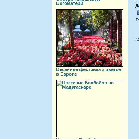
Богоматери
Д
Р
К
Весенние фестивали цветов
в Европе