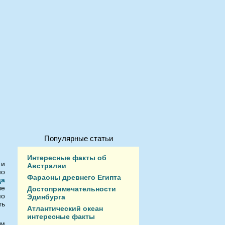
Популярные статьи
Интересные факты об
 и
Австралии
но
Фараоны древнего Египта
да
ые
Достопримечательности
по
Эдинбурга
ть
Атлантический океан
интересные факты
ам