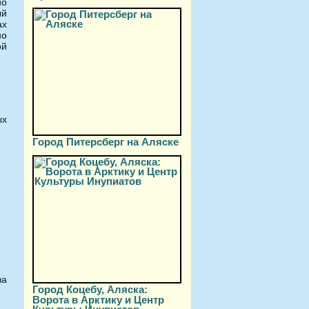
но
ый
ах
но
ой
ых
Город Питерсберг на Аляске
за
Город Коцебу, Аляска:
Ворота в Арктику и Центр