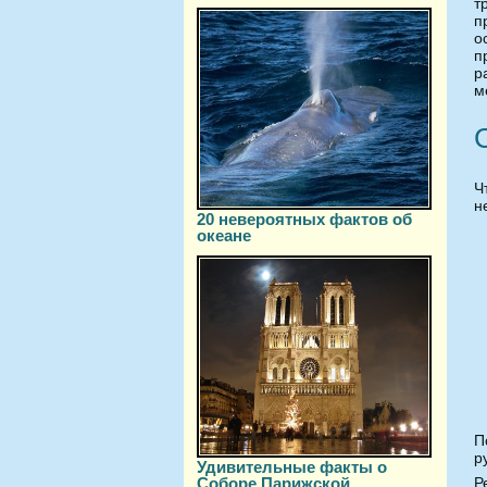
т
п
о
п
р
м
Ч
н
20 невероятных фактов об
океане
П
р
Удивительные факты о
Соборе Парижской
Р