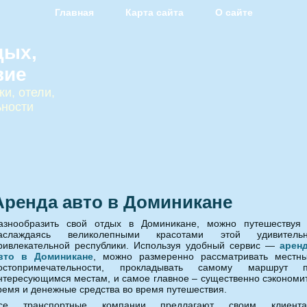
Главная
Карта сайта
О сайте
дых,
вие
и, отели,
ьности
Аренда авто в Доминикане
азнообразить свой отдых в Доминикане, можно путешествуя
аслаждаясь великолепными красотами этой удивитель
ривлекательной республики.
Используя удобный сервис —
арен
вто в Доминикане
, можно размеренно рассматривать местн
остопримечательности, прокладывать самому маршрут 
нтересующимся местам, и самое главное – существенно сэкономи
ремя и денежные средства во время путешествия.
се транспортные компании предлагают своим клиент