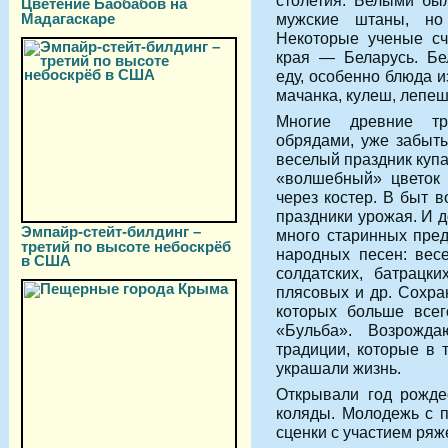
столетия. Белыми был
Цветение Баобабов на
Мадагаскаре
мужские штаны, но
Некоторые ученые сч
края — Беларусь. Бе
еду, особенно блюда и
мачанка, кулеш, лепеш
Многие древние тр
обрядами, уже забыты
веселый праздник купа
«волшебный» цветок 
через костер. В быт 
праздники урожая. И 
Эмпайр-стейт-билдинг –
много старинных пред
третий по высоте небоскрёб
народных песен: весе
в США
солдатских, батрацки
плясовых и др. Сохра
которых больше всег
«Бульба». Возрожд
традиции, которые в 
украшали жизнь.
Открывали год рожде
коляды. Молодежь с 
сценки с участием ряж