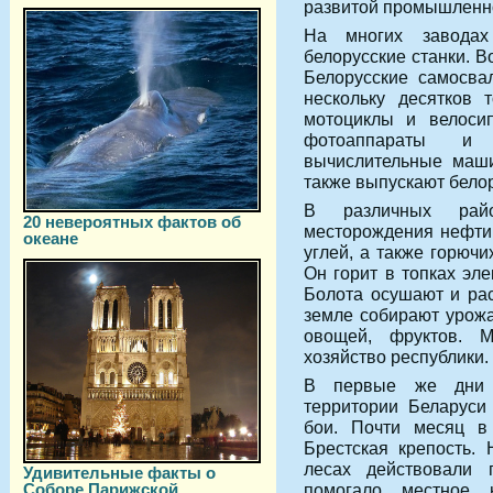
развитой промышленно
На многих завода
белорусские станки. В
Белорусские самосвал
нескольку десятков 
мотоциклы и велосип
фотоаппараты и 
вычислительные маши
также выпускают бело
В различных райо
20 невероятных фактов об
месторождения нефти 
океане
углей, а также горюч
Он горит в топках эле
Болота осушают и ра
земле собирают урожа
овощей, фруктов. М
хозяйство республики.
В первые же дни 
территории Беларуси
бои. Почти месяц в
Брестская крепость.
лесах действовали 
Удивительные факты о
Соборе Парижской
помогало местное 