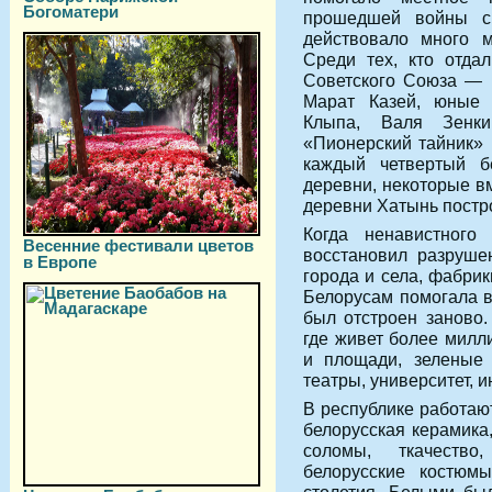
Богоматери
прошедшей войны с 
действовало много м
Среди тех, кто отда
Советского Союза — 
Марат Казей, юные 
Клыпа, Валя Зенки
«Пионерский тайник» 
каждый четвертый б
деревни, некоторые в
деревни Хатынь постр
Когда ненавистного 
Весенние фестивали цветов
восстановил разруше
в Европе
города и села, фабрик
Белорусам помогала в
был отстроен заново.
где живет более милл
и площади, зеленые 
театры, университет, и
В республике работаю
белорусская керамика,
соломы, ткачеств
белорусские костюмы