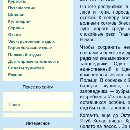
Курорты
На юге республики, в
Путешествие
леса и топи, поросш
Шоппинг
осокой. К северу бо
Кулинария
волнами холмов блест
Страны
луга, дороги среди 
спокойные реки. Глав
Отели
Неман.
Экскурсионный отдых
Чтобы сохранить н
Горнолыжный отдых
озерами и болотами, 
Пляжный отдых
редкими видами живот
Достопримечательности
заповедники. Оди
Советы туристам
единственный в Цен
измененный человеком
Разное
Польши. В сосновых б
барсуки, куницы, г
Поиск по сайту
заповедника — зубры
истреблены. Из зоопа
оставшихся особей, р
вид был восстановлен
Когда-то, еще до Окт
Якуб Колас писал: К
Интересное
болото да песок… За 