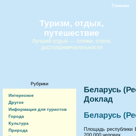
Главная
Туризм, отдых,
путешествие
Лучший отдых — пляжи, отели,
достопримечательности
Рубрики
Беларусь (Ре
Интересное
Доклад
Другое
Информация для туристов
Беларусь
(Р
Города
Культура
Площадь республики Б
Природа
200 000 человек