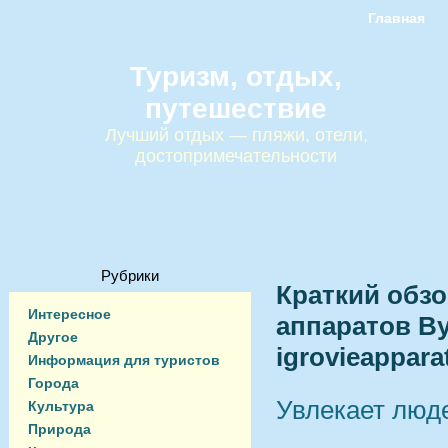
Главная
Туризм, отдых,
путешествие
Лучший отдых — пляжи, отели,
достопримечательности
Рубрики
Краткий обзо
Интересное
аппаратов Ву
Другое
igrovieappara
Информация для туристов
Города
Увлекает люд
Культура
Природа