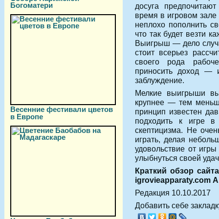
Богоматери
досуга предпочитают
время в игровом зале 
неплохо пополнить сво
что так будет везти к
Выигрыш — дело случа
стоит всерьез рассчи
своего рода рабоче
приносить доход — и
заблуждение.
Мелкие выигрыши вы
крупнее — тем меньш
Весенние фестивали цветов
принцип известен дав
в Европе
подходить к игре в
скептицизма. Не очен
играть, делая неболь
удовольствие от игры
улыбнуться своей удач
Краткий обзор сайта
igrovieapparaty.com 
Редакция 10.10.2017
Добавить себе закладку