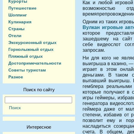
Курорты
Как и любой игровой
возможностью от
Путешествие
времяпрепровождении
Шоппинг
Одним из таких игров
Кулинария
Вулкан игровые авт
Страны
которое предоставл
Отели
зашедшему на сай
Экскурсионный отдых
себе видеослот сог
Горнолыжный отдых
запросам.
Пляжный отдых
Ни для кого не явля
Достопримечательности
выигрыша в казино, — 
играет в этом онлай
Советы туристам
деньгами. В таком с
Разное
выпавший выигрыш. В
гемблера реальными 
Поиск по сайту
которые получают в с
игры геймеры, избра
генератора видеослот
геймера даже от мал
степени, избавив от 
позволит ему и пор
насладиться созерца
Интересное
счета. В общем, д