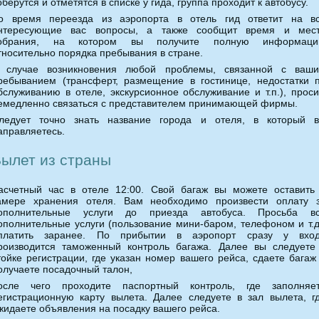
оберутся и отметятся в списке у гида, группа проходит к автобусу.
о время переезда из аэропорта в отель гид ответит на в
нтересующие вас вопросы, а также сообщит время и мес
обрания, на котором вы получите полную информац
тносительно порядка пребывания в стране.
 случае возникновения любой проблемы, связанной с ваш
ребыванием (трансферт, размещение в гостинице, недостатки 
бслуживанию в отеле, экскурсионное обслуживание и т.п.), прос
емедленно связаться с представителем принимающей фирмы.
ледует точно знать название города и отеля, в который 
аправляетесь.
ылет из страны
асчетный час в отеле 12:00. Свой багаж вы можете оставить
амере хранения отеля. Вам необходимо произвести оплату 
ополнительные услуги до приезда автобуса. Просьба в
ополнительные услуги (пользование мини-баром, телефоном и т.д
платить заранее. По прибытии в аэропорт сразу у вхо
роизводится таможенный контроль багажа. Далее вы следуете
тойке регистрации, где указан номер вашего рейса, сдаете багаж
олучаете посадочный талон,
осле чего проходите паспортный контроль, где заполняе
егистрационную карту вылета. Далее следуете в зал вылета, г
жидаете объявления на посадку вашего рейса.