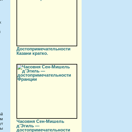
х
й
Достопримечательности
Казани кратко.
ой
ом
Часовня Сен-Мишель
ут
д’Эгиль —
пы
достопримечательности