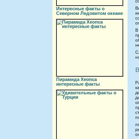
с
В
Интересные факты о
Северном Ледовитом океане
и
с
о
В
п
о
н
С
н
В
Пирамида Хеопса
Р
интересные факты
к
д
д
о
п
с
п
п
р
о