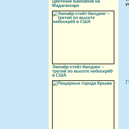
Цветение Баобабов на
у
Мадагаскаре
Эмпайр-стейт-билдинг –
третий по высоте небоскрёб
в США
П