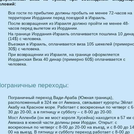
словий:
Все гости по прибытию должны пробыть не менее 72-часов на
территории Иордании перед поездкой в Израиль.
После возвращения из Израиля должно пройти не менее 48-
часов перед вылетом из Иордании.
На границе Иордания-Израиль оплачивается пошлина 10 дина
(14$) с человека.
Въезжая в Израиль, оплачивается виза 105 шекелей (примерн
30$) с человека.
При возвращении из Израиля, на границе оформляется
Иорданская Виза 40 динар (примерно 60$) оплачивается с
человека.
ограничные переходы:
Пограничный переход Вади-Араба (Южная граница),
расположенный в 324 км от Аммана, связывает курорты Эйлат 
Акабу на Красном море. Работает с воскресенья по четверг с 6
30 до 20-00, а в пятницу и субботу – с 8-00 до 20-00.
Мост Алленби (он же мост короля Хусейна) находится в 57 км 
Аммана в южной части долины реки Иордан. Открыт: с
воскресенья по четверг с 8-00 до 20-00 на въезд, и с 8-00 до 14
00 на выезд. В пятницу и субботу переход работает с 8-00 до