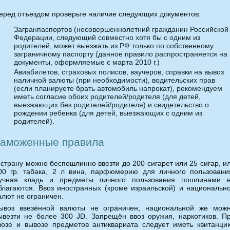
еред отъездом проверьте наличие следующих документов:
Загранпаспортов (несовершеннолетний гражданин Российской
Федерации, следующий совместно хотя бы с одним из
родителей, может выезжать из РФ только по собственному
заграничному паспорту (данное правило распространяется на
документы, оформляемые с марта 2010 г.)
Авиабилетов, страховых полисов, ваучеров, справки на вывоз
наличной валюты (при необходимости), водительских прав
(если планируете брать автомобиль напрокат), рекомендуем
иметь согласие обоих родителей/родителя (для детей,
выезжающих без родителей/родителя) и свидетельство о
рождении ребенка (для детей, выезжающих с одним из
родителей).
аможенные правила
 страну можно беспошлинно ввезти до 200 сигарет или 25 сигар, и
00 гр. табака, 2 л вина, парфюмерию для личного пользовани
учная кладь и предметы личного пользования пошлинами 
благаются. Ввоз иностранных (кроме израильской) и национальн
алют не ограничен.
ывоз ввезённой валюты не ограничен, национальной же мож
ывезти не более 300 JD. Запрещён ввоз оружия, наркотиков. П
возе и вывозе предметов антиквариата следует иметь квитанци