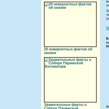
в
з
З
т
(
В
Б
с
И
20 невероятных фактов об
океане
Удивительные факты о
В
Соборе Парижской