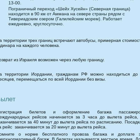
13-00.
Пограничный переход «Шейх Хусейн» (Северная граница)
находится в 90 км от Аммана на севере страны рядом с
Тивериадским озером (Галилейским морем). Работает
ежедневно, круглосуточно.
а территории трех границ встречают автобусы, примерная стоимос
 динара на каждого человека.
озврат из Израиля возможен через любую границу.
а территории Иордании, гражданам РФ можно находиться до
есяцев, перемещаться по всей Иордании без визы.
Вылет
егистрация билетов и оформление багажа пассажир
еждународных рейсов начинается за 3 часа до вылета рейса,
аканчивается за 40 минут до вылета рейса по расписанию. Посад
а рейс заканчивается за 20 минут до вылета рейса.
омните о норме бесплатного провоза багажа и доплате 
верхнормативный багаж. В билетах указывается местное время. Д