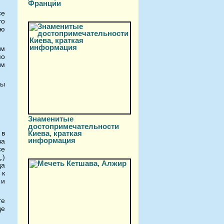
Франции
се
то
ию
им
по
им
вы
Знаменитые
достопримечательности
Киева, краткая
 в
информация
за
се
.)
да
 к
 и
те
де