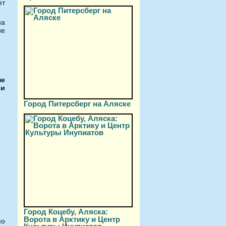
ет
на
ие
не
ии
Город Питерсберг на Аляске
Город Коцебу, Аляска:
Ворота в Арктику и Центр
по