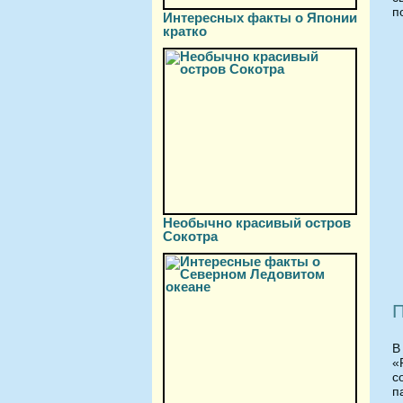
п
Интересных факты о Японии
кратко
Необычно красивый остров
Сокотра
П
В
«
с
п