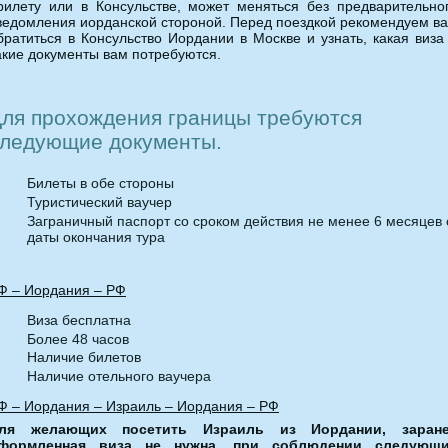
рилету или в Консульстве, может меняться без предварительно
ведомления иорданской стороной. Перед поездкой рекомендуем в
братиться в Консульство Иордании в Москве и узнать, какая виза
акие документы вам потребуются.
ля прохождения границы требуются
ледующие документы.
Билеты в обе стороны
Туристический ваучер
Заграничный паспорт со сроком действия не менее 6 месяцев 
даты окончания тура
Ф – Иордания – РФ
Виза бесплатна
Более 48 часов
Наличие билетов
Наличие отельного ваучера
Ф – Иордания – Израиль – Иордания – РФ
ля желающих посетить Израиль из Иордании, заран
формленная виза не нужна, при соблюдении следующ