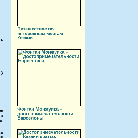
Путешествие по
интересным местам
Казани
ть
 3
Фонтан Монжуика –
ов
достопримечательности
 и
Барселоны
ка
за
ля