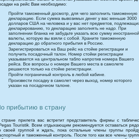
осадки на рейс Вам необходимо:
Пройти таможенный досмотр, для чего заполнить таможенную
декларацию. Если сумма вывозимых денег у вас меньше 3000
долларов США на человека и у вас нет предметов, подлежащи
декларированию, то декларацию заполнять не надо. При
заполнении бланка не забудьте указать всю сумму иностранно
валюты, которую вы взяли с собой. Храните таможенную
декларацию до обратного прибытия в Россию.
Зарегистрироваться на Ваш рейс на стойке регистрации и
получить посадочный талон. Номер стойки регистрации
указывается на центральном табло напротив номера Вашего
рейса. Все вопросы о номере Вашего места в самолете
решаются только на стойке регистрации.
Пройти пограничный контроль в любой кабине.
Произвести посадку в самолет через выход, номер которого
указан на посадочном талоне.
о прибытию в страну
 стране прилета вас встретит представитель фирмы с табличк
Pegas Touristik. Всем отдыхающим рекомендуется оставаться ряд
о своей группой и ждать, пока остальные члены группы пройд
аспортный и таможенный контроль. После того как все члены груп