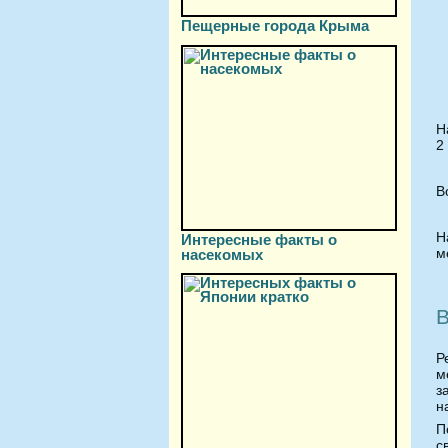
Пещерные города Крыма
Н
2
В
Н
Интересные факты о
м
насекомых
Р
м
з
н
П
с