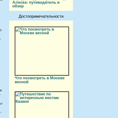
Аляска: путеводитель и
обзор
Достопримечательности
р
о
Что посмотреть в Москве
весной
и
-
от
-