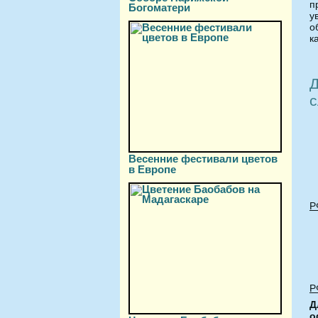
п
Богоматери
у
о
к
Д
с
Весенние фестивали цветов
в Европе
Р
Р
Д
о