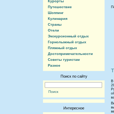
Курорты
Путешествие
П
Шоппинг
Кулинария
Страны
Отели
Экскурсионный отдых
Горнолыжный отдых
Пляжный отдых
Достопримечательности
Советы туристам
Разное
Т
Поиск по сайту
В
2
Р
о
в
В
в
Интересное
в