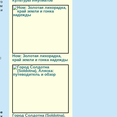
Культуры Инупиатов
го
ам
 и
Ном: Золотая лихорадка,
с
край земли и гонка надежды
ее
Город Солдотна (Soldotna),
их