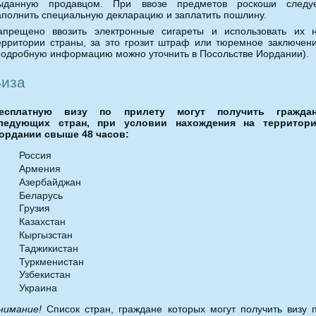
ыданную продавцом. При ввозе предметов роскоши следу
аполнить специальную декларацию и заплатить пошлину.
апрещено ввозить электронные сигареты и использовать их 
ерритории страны, за это грозит штраф или тюремное заключен
подробную информацию можно уточнить в Посольстве Иордании).
иза
есплатную визу по прилету могут получить гражда
ледующих стран, при условии нахождения на территор
ордании свыше 48 часов:
Россия
Армения
Азербайджан
Беларусь
Грузия
Казахстан
Кыргызстан
Таджикистан
Туркменистан
Узбекистан
Украина
нимание!
Список стран, граждане которых могут получить визу 