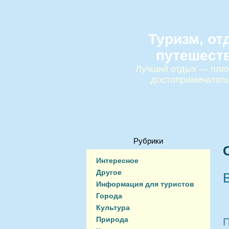
Туризм, от
путешест
Лучший отдых — пляж
достопримечател
Рубрики
Интересное
Другое
Информация для туристов
Города
Культура
Природа
П