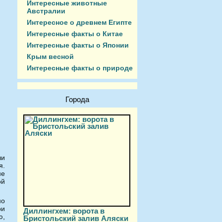
Интересные животные
Австралии
Интересное о древнем Египте
Интересные факты о Китае
Интересные факты о Японии
Крым весной
Интересные факты о природе
Города
ли
я.
не
ой
но
ри
Диллингхем: ворота в
ю,
Бристольский залив Аляски