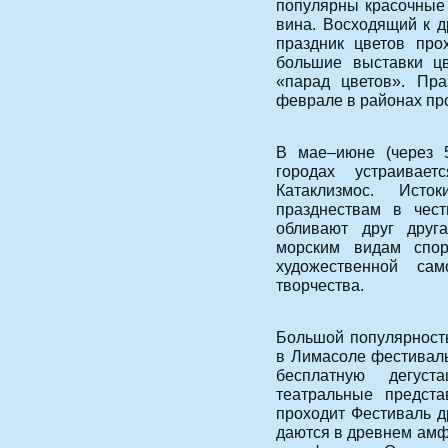
популярны красочные 
вина. Восходящий к д
праздник цветов про
большие выставки цв
«парад цветов». Пра
феврале в районах пр
В мае–июне (через 
городах устраива
Катаклизмос. Ист
празднествам в чес
обливают друг друг
морским видам спорт
художественной сам
творчества.
Большой популярност
в Лимасоле фестиваль
бесплатную дегус
театральные предста
проходит Фестиваль д
даются в древнем амфи