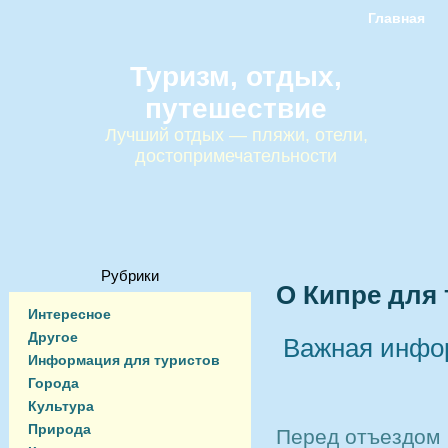
Главная
Туризм, отдых,
путешествие
Лучший отдых — пляжи, отели,
достопримечательности
Рубрики
О Кипре для
Интересное
Другое
Важная инфо
Информация для туристов
Города
Культура
Природа
Перед отъездом