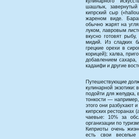
кулинарного искус
шашлык, завернутый в
кипрский сыр («hallo
жареном виде. Бара
обычно жарят на угля
луком, лавровым лист
вкусно готовят рыбу, 
мидий. Из сладких б
грецкие орехи в сиро
корицей); халва, приг
добавлением сахара, 
кадаифи и другие вост
Путешествующие долж
кулинарной экзотики:
подойти для желудка, 
тонкости — например,
этого они разбухают и
кипрских ресторанах (а
чаевые: 10% за обс
организации по туризм
Киприоты очень жизн
есть свои веселые