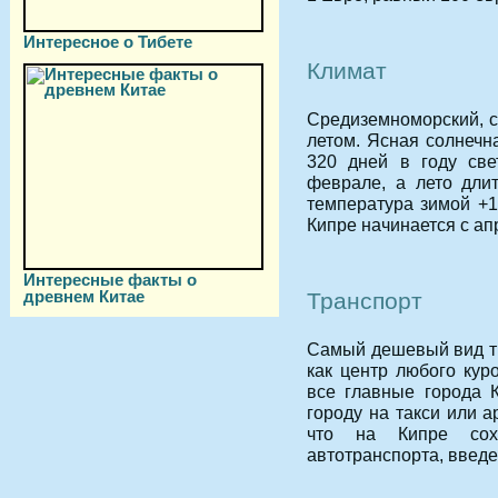
Интересное о Тибете
Климат
Средиземноморский, с
летом. Ясная солнечн
320 дней в году све
феврале, а лето дли
температура зимой +1
Кипре начинается с ап
Интересные факты о
древнем Китае
Транспорт
Самый дешевый вид т
как центр любого кур
все главные города 
городу на такси или а
что на Кипре сохр
автотранспорта, введе