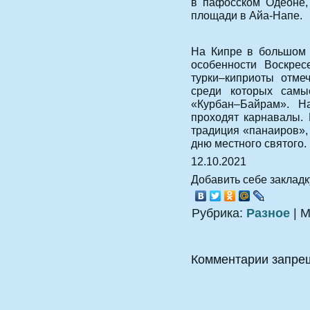
в пафосском Одеоне,
площади в Айа-Напе.
На Кипре в большом п
особенности Воскрес
турки–киприоты отме
среди которых сам
«Курбан–Байрам». Н
проходят карнавалы. 
традиция «панаиров»,
дню местного святого.
12.10.2021
Добавить себе закладку
Рубрика:
Разное
| М
Комментарии запре