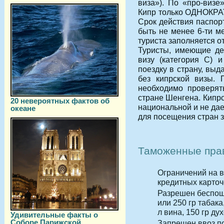
виза»). По «про-визе
Кипр только ОДНОКРАТ
Срок действия паспор
быть не менее 6-ти м
туриста заполняется о
Туристы, имеющие де
визу (категория С) 
поездку в страну, выд
без кипрской визы. 
необходимо проверят
стране Шенгена. Кипрс
20 невероятных фактов об
национальной и не дае
океане
для посещения стран 
Таможенные пра
Ограничений на в
кредитных карточ
Разрешен беспошл
или 250 гр табака
л вина, 150 гр ду
Удивительные факты о
Соборе Парижской
Запрещен ввоз по