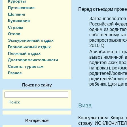
Курорты
Путешествие
Перед отъездом прове
Шоппинг
Загранпаспортов
Кулинария
Российской Феде
Страны
одним из родител
Отели
собственному заг
распространяетс
Экскурсионный отдых
2010 г.)
Горнолыжный отдых
Авиабилетов, стр
Пляжный отдых
вывоз наличной в
Достопримечательности
водительских пра
Советы туристам
напрокат), реком
Разное
родителей/родите
родителей/родите
ребенка (для дет
Поиск по сайту
Виза
Консульством Кипра 
Интересное
страну ИСКЛЮЧИТЕ