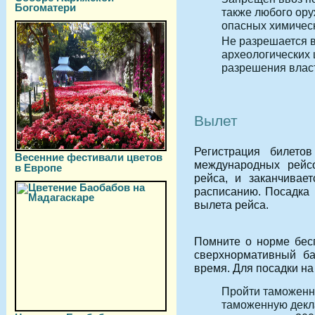
Богоматери
также любого ору
опасных химичес
Не разрешается 
археологических 
разрешения влас
Вылет
Регистрация билето
Весенние фестивали цветов
международных рейс
в Европе
рейса, и заканчивае
расписанию. Посадка 
вылета рейса.
Помните о норме бесп
сверхнормативный ба
время. Для посадки на
Пройти таможенны
таможенную декл