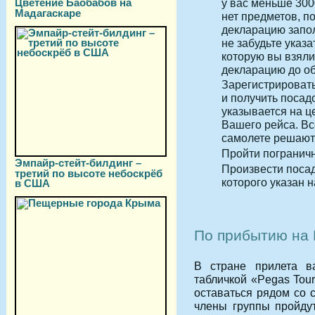
у вас меньше 300
Цветение Баобабов на
Мадагаскаре
нет предметов, 
декларацию запол
не забудьте указ
которую вы взяли
декларацию до об
Зарегистрировать
и получить посад
указывается на ц
Вашего рейса. Вс
самолете решаютс
Пройти пограничн
Эмпайр-стейт-билдинг –
Произвести посад
третий по высоте небоскрёб
которого указан 
в США
По прибытию на 
В стране прилета в
табличкой «Pegas Tou
оставаться рядом со 
члены группы пройду