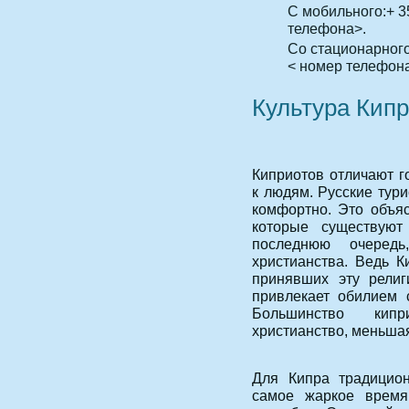
C мобильного:+ 3
телефона>.
Со стационарного
< номер телефон
Культура Кип
Киприотов отличают г
к людям. Русские тур
комфортно. Это объяс
которые существую
последнюю очередь
христианства. Ведь К
принявших эту религ
привлекает обилием 
Большинство кипр
христианство, меньша
Для Кипра традицион
самое жаркое время