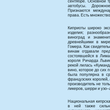
сентябре. Основной 
автобусы. Дорожно
Признаются междуна
права. Есть множество
Киприоты широко экс
изделия; разнообраз
виноград и знамени
древнейшими в мире
Гомера. Как свидетель
винам отдавали пре
состоявшейся в Лимас
короля Ричарда Льви
рекой лилась «Куманд
вино, которое до сих 
была популярна в ср
французских королей,
производитель не толь
ликеров, шерри и узо–
Национальная кипрска
в ней также сильн