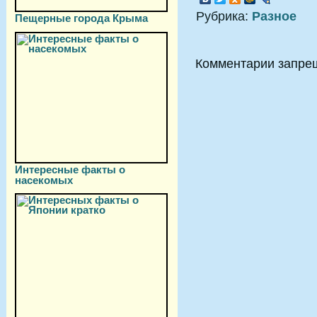
Рубрика:
Разное
Пещерные города Крыма
Комментарии запре
Интересные факты о
насекомых