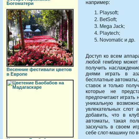
например:
Богоматери
Playsoft;
BetSoft;
Mega Jack;
Playtech;
Novomatic и др.
Доступ ко всем аппар
любой гемблер может
получить наслаждение
Весенние фестивали цветов
днями играть в аз
в Европе
бесплатные автоматы,
ставок и только полу
которые не предс
предпочитают играть 
уникальную возможно
увлекательных слот 
добавить, что в клу
автоматы, такая пол
заскучать в своем иг
себе слот-машину по в