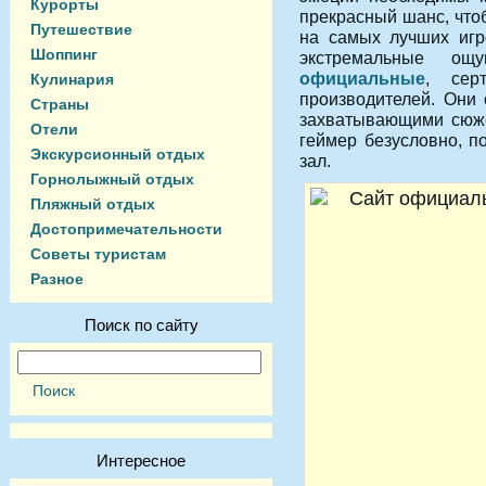
Курорты
прекрасный шанс, чтоб
Путешествие
на самых лучших игр
Шоппинг
экстремальные о
официальные
, сер
Кулинария
производителей. Они 
Страны
захватывающими сюже
Отели
геймер безусловно, по
Экскурсионный отдых
зал.
Горнолыжный отдых
Пляжный отдых
Достопримечательности
Советы туристам
Разное
Поиск по сайту
Интересное