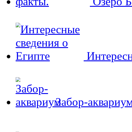
Озеро Б
Интересн
Забор-аквариу